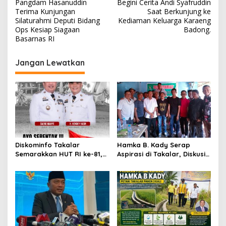
Pangdam Hasanuddin
Begini Cerita Andi Syafruddin
a
Terima Kunjungan
Saat Berkunjung ke
v
Silaturahmi Deputi Bidang
Kediaman Keluarga Karaeng
Ops Kesiap Siagaan
Badong.
i
Basarnas RI
g
Jangan Lewatkan
a
s
i
p
o
s
Diskominfo Takalar
Hamka B. Kady Serap
Semarakkan HUT RI ke-81,
Aspirasi di Takalar, Diskusi
Pasang Umbul-Umbul di
Santai Bersama Media dan
Jalan Protokol
LSM Bahas Pembangunan