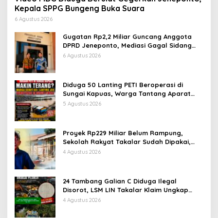
Kepala SPPG Bungeng Buka Suara
6 Agustus 2026
Gugatan Rp2,2 Miliar Guncang Anggota
DPRD Jeneponto, Mediasi Gagal Sidang
Masuk Pembuktian
6 Agustus 2026
Diduga 50 Lanting PETI Beroperasi di
Sungai Kapuas, Warga Tantang Aparat
Bongkar Aktor di Balik Tambang Emas
5 Agustus 2026
Ilegal
Proyek Rp229 Miliar Belum Rampung,
Sekolah Rakyat Takalar Sudah Dipakai,
Dugaan Pembatasan Jurnalis Disorot
4 Agustus 2026
24 Tambang Galian C Diduga Ilegal
Disorot, LSM LIN Takalar Klaim Ungkap
Dugaan Mafia Solar Subsidi dan Kerusakan
4 Agustus 2026
Lingkungan