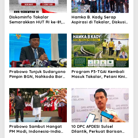
Diskominfo Takalar
Hamka B. Kady Serap
Semarakkan HUT RI ke-81,
Aspirasi di Takalar, Diskusi
Pasang Umbul-Umbul di
Santai Bersama Media dan
Jalan Protokol
LSM Bahas Pembangunan
Prabowo Tunjuk Sudaryono
Program P3-TGAI Kembali
Pimpin BGN, Nahkoda Baru
Masuk Takalar, Petani Kini
Program Makan Bergizi
Bisa Panen Hingga Tiga Kali
Gratis
Prabowo Sambut Hangat
10 DPC APDESI Sulsel
PM Modi, Indonesia-India
Dilantik, Perkuat Barisan
Perkuat Kemitraan
Kepala Desa Kawal