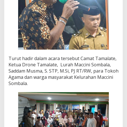
l
B
i
h
a
l
a
l
Turut hadir dalam acara tersebut Camat Tamalate,
Ketua Drone Tamalate, Lurah Maccini Sombala,
Saddam Musma, S. STP, M.Si, PJ RT/RW, para Tokoh
Agama dan warga masyarakat Kelurahan Maccini
Sombala.