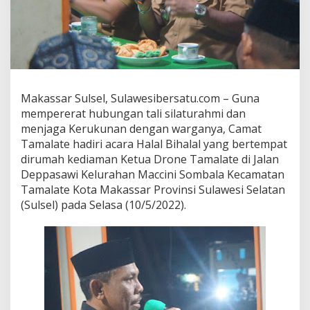
i
,
C
a
m
a
t
T
Makassar Sulsel, Sulawesibersatu.com – Guna
a
mempererat hubungan tali silaturahmi dan
m
menjaga Kerukunan dengan warganya, Camat
a
Tamalate hadiri acara Halal Bihalal yang bertempat
l
a
dirumah kediaman Ketua Drone Tamalate di Jalan
t
Deppasawi Kelurahan Maccini Sombala Kecamatan
e
Tamalate Kota Makassar Provinsi Sulawesi Selatan
H
(Sulsel) pada Selasa (10/5/2022).
a
d
i
r
i
H
a
l
a