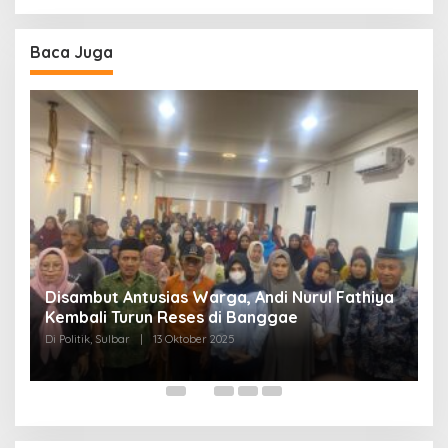
Baca Juga
Disambut Antusias Warga, Andi Nurul Fathiya
Kembali Turun Reses di Banggae
“
Di Politik, Sulbar
|
13 Oktober 2025
W
Di