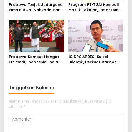
Prabowo Tunjuk Sudaryono
Program P3-TGAI Kembali
Pimpin BGN, Nahkoda Baru
Masuk Takalar, Petani Kini
Program Makan Bergizi
Bisa Panen Hingga Tiga Kali
Gratis
Prabowo Sambut Hangat
10 DPC APDESI Sulsel
PM Modi, Indonesia-India
Dilantik, Perkuat Barisan
Perkuat Kemitraan
Kepala Desa Kawal
Strategis
Program Nasional
Tinggalkan Balasan
Alamat email Anda tidak akan dipublikasikan.
Ruas yang wajib
ditandai
*