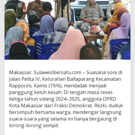
r
d
a
t
a
”
:
J
e
r
i
t
a
Makassar, Sulawesibersatu.com – Suasana sore di
n
Jalan Pelita IV, Kelurahan Ballaparang Kecamatan
W
a
Rappocini, Kamis (19/6), mendadak menjadi
r
panggung keluh kesah. Di tengah masa reses
g
ketiga tahun sidang 2024–2025, anggota DPRD
a
Kota Makassar dari Fraksi Demokrat, Rezki, duduk
d
bersimpuh bersama warga, mendengar langsung
i
H
suara-suara yang selama ini hanya bergaung di
a
lorong-lorong sempit.
d
a