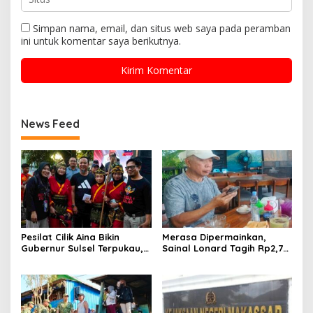
Simpan nama, email, dan situs web saya pada peramban
ini untuk komentar saya berikutnya.
News Feed
Pesilat Cilik Aina Bikin
Merasa Dipermainkan,
Gubernur Sulsel Terpukau,
Sainal Lonard Tagih Rp2,75
Jurus Tunggal IPSI
Miliar dan Siap Gugat
Menggelegar di Harmoni
Sengketa Lahan 27 Ribu
Kemanusiaan
Meter Persegi