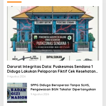
Darurat Integritas Data: Puskesmas Sendana 1
Diduga Lakukan Pelaporan Fiktif Cek Kesehatan
Gratis Demi Kejar Target
9 Agustus 2026
SPPG Diduga Beroperasi Tanpa SLHS,
Pengawasan BGN Takalar Dipertanyakan
9 Agustus 2026