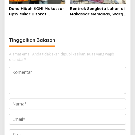
Dana Hibah KONI Makassar
Bentrok Sengketa Lahan di
Rp15 Miliar Disorot,
Makassar Memanas, Warga
Mahasiswa Kepung Kejari
Serang Polisi, Gas Air Mata
dan Desak Usut Tanpa
Ditembakkan
Ampun
Tinggalkan Balasan
Alamat email Anda tidak akan dipublikasikan.
Ruas yang wajib
ditandai
*