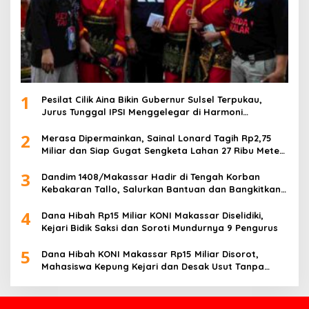
1
Pesilat Cilik Aina Bikin Gubernur Sulsel Terpukau,
Jurus Tunggal IPSI Menggelegar di Harmoni
Kemanusiaan
2
Merasa Dipermainkan, Sainal Lonard Tagih Rp2,75
Miliar dan Siap Gugat Sengketa Lahan 27 Ribu Meter
Persegi
3
Dandim 1408/Makassar Hadir di Tengah Korban
Kebakaran Tallo, Salurkan Bantuan dan Bangkitkan
Harapan
4
Dana Hibah Rp15 Miliar KONI Makassar Diselidiki,
Kejari Bidik Saksi dan Soroti Mundurnya 9 Pengurus
5
Dana Hibah KONI Makassar Rp15 Miliar Disorot,
Mahasiswa Kepung Kejari dan Desak Usut Tanpa
Ampun