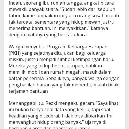
Indah, seorang ibu rumah tangga, angkat bicara
p
mewakili banyak suara. “Sudah lebih dari sepuluh
a
n
tahun kami sampaikan ini yaitu orang susah malah
L
tak terdata, sementara yang hidup mewah justru
e
menerima bantuan. Ini menyakitkan,” katanya
g
dengan matanya yang berkaca-kaca.
i
s
l
Warga menyebut Program Keluarga Harapan
a
(PKH) yang sejatinya ditujukan bagi keluarga
t
miskin, justru menjadi simbol ketimpangan baru.
o
Mereka yang hidup berkecukupan, bahkan
r
M
memiliki mobil dan rumah megah, masuk dalam
a
daftar penerima. Sebaliknya, banyak warga dengan
k
penghasilan harian yang tak menentu, malah tidak
a
terjamah bantuan.
s
s
a
Menanggapi itu, Rezki mengaku geram. “Saya lihat
r
ini bukan hanya soal data yang keliru, tapi soal
R
keadilan yang dicederai. Tidak bisa dibiarkan. Ini
e
menyangkut hidup orang banyak,” ujarnya di
z
hadapan warga dan aparat kelurahan.
k