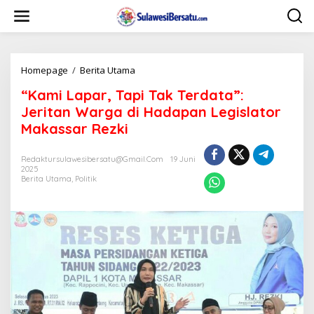
L
e
w
a
t
i
Homepage
/
Berita Utama
“
k
K
“Kami Lapar, Tapi Tak Terdata”:
e
a
k
m
Jeritan Warga di Hadapan Legislator
o
i
Makassar Rezki
n
L
t
a
e
p
Redaktursulawesibersatu@gmail.com
19 Juni
n
2025
a
Berita Utama
,
Politik
r
,
T
a
p
i
T
a
k
T
e