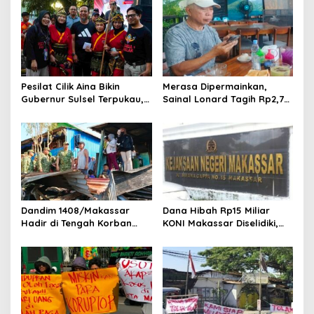
i
p
o
s
Pesilat Cilik Aina Bikin
Merasa Dipermainkan,
Gubernur Sulsel Terpukau,
Sainal Lonard Tagih Rp2,75
Jurus Tunggal IPSI
Miliar dan Siap Gugat
Menggelegar di Harmoni
Sengketa Lahan 27 Ribu
Kemanusiaan
Meter Persegi
Dandim 1408/Makassar
Dana Hibah Rp15 Miliar
Hadir di Tengah Korban
KONI Makassar Diselidiki,
Kebakaran Tallo, Salurkan
Kejari Bidik Saksi dan Soroti
Bantuan dan Bangkitkan
Mundurnya 9 Pengurus
Harapan