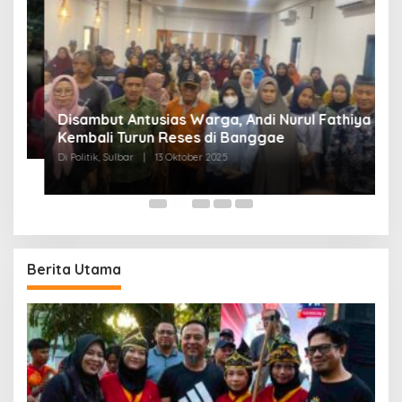
Disambut Antusias Warga, Andi Nurul Fathiya
Kembali Turun Reses di Banggae
“
Di Politik, Sulbar
|
13 Oktober 2025
W
Di
Berita Utama