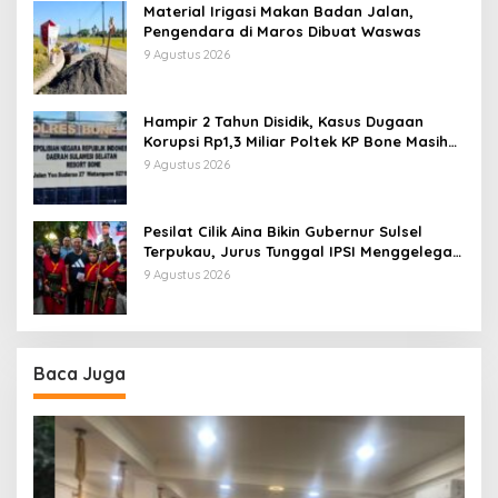
Material Irigasi Makan Badan Jalan,
Pengendara di Maros Dibuat Waswas
9 Agustus 2026
Hampir 2 Tahun Disidik, Kasus Dugaan
Korupsi Rp1,3 Miliar Poltek KP Bone Masih
Tanpa Tersangka
9 Agustus 2026
Pesilat Cilik Aina Bikin Gubernur Sulsel
Terpukau, Jurus Tunggal IPSI Menggelegar
di Harmoni Kemanusiaan
9 Agustus 2026
Baca Juga