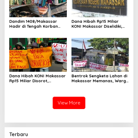
Dandim 1408/Makassar
Dana Hibah Rp15 Miliar
Hadir di Tengah Korban
KONI Makassar Diselidiki,
Kebakaran Tallo, Salurkan
Kejari Bidik Saksi dan Soroti
Bantuan dan Bangkitkan
Mundurnya 9 Pengurus
Harapan
Dana Hibah KONI Makassar
Bentrok Sengketa Lahan di
Rp15 Miliar Disorot,
Makassar Memanas, Warga
Mahasiswa Kepung Kejari
Serang Polisi, Gas Air Mata
dan Desak Usut Tanpa
Ditembakkan
Ampun
View More
Terbaru