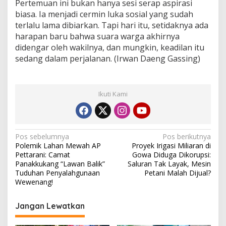
Pertemuan ini bukan hanya sesi serap aspirasi
biasa. Ia menjadi cermin luka sosial yang sudah
terlalu lama dibiarkan. Tapi hari itu, setidaknya ada
harapan baru bahwa suara warga akhirnya
didengar oleh wakilnya, dan mungkin, keadilan itu
sedang dalam perjalanan. (Irwan Daeng Gassing)
Ikuti Kami
N
Pos sebelumnya
Pos berikutnya
Polemik Lahan Mewah AP
Proyek Irigasi Miliaran di
a
Pettarani: Camat
Gowa Diduga Dikorupsi:
v
Panakkukang “Lawan Balik”
Saluran Tak Layak, Mesin
Tuduhan Penyalahgunaan
Petani Malah Dijual?
i
Wewenang!
g
Jangan Lewatkan
a
s