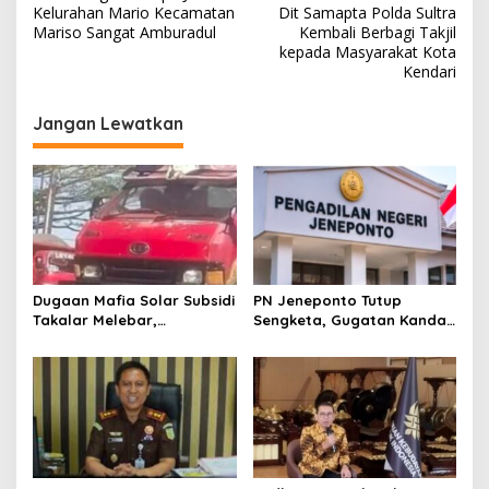
a
Kelurahan Mario Kecamatan
Dit Samapta Polda Sultra
v
Mariso Sangat Amburadul
Kembali Berbagi Takjil
kepada Masyarakat Kota
i
Kendari
g
Jangan Lewatkan
a
s
i
p
o
s
Dugaan Mafia Solar Subsidi
PN Jeneponto Tutup
Takalar Melebar,
Sengketa, Gugatan Kandas
Penampung Baru Disebut
dan Inkracht Sejak 2022
Muncul