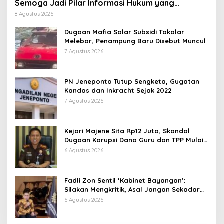
Semoga Jadi Pilar Informasi Hukum yang
Berintegritas
8 Agustus 2026
Dugaan Mafia Solar Subsidi Takalar
Melebar, Penampung Baru Disebut Muncul
7 Agustus 2026
PN Jeneponto Tutup Sengketa, Gugatan
Kandas dan Inkracht Sejak 2022
7 Agustus 2026
Kejari Majene Sita Rp12 Juta, Skandal
Dugaan Korupsi Dana Guru dan TPP Mulai
Terkuak
6 Agustus 2026
Fadli Zon Sentil ‘Kabinet Bayangan’:
Silakan Mengkritik, Asal Jangan Sekadar
Bayangan
6 Agustus 2026