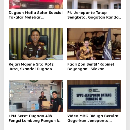
Dugaan Mafia Solar Subsidi
PN Jeneponto Tutup
Takalar Melebar,
Sengketa, Gugatan Kandas
Penampung Baru Disebut
dan Inkracht Sejak 2022
Muncul
Kejari Majene Sita Rp12
Fadli Zon Sentil ‘Kabinet
Juta, Skandal Dugaan
Bayangan’: Silakan
Korupsi Dana Guru dan TPP
Mengkritik, Asal Jangan
Mulai Terkuak
Sekadar Bayangan
LPM Seret Dugaan Alih
Video MBG Diduga Berulat
Fungsi Lumbung Pangan ke
Gegerkan Jeneponto,
Meja Jaksa, Kejari
Kepala SPPG Bungeng Buka
Jeneponto Didesak
Suara