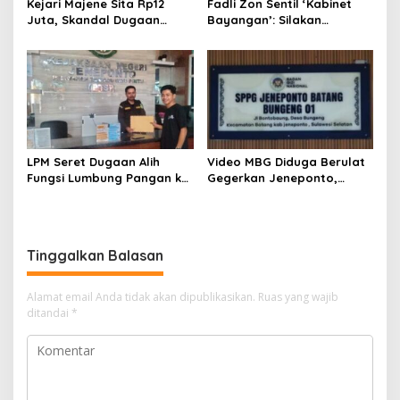
Kejari Majene Sita Rp12
Fadli Zon Sentil ‘Kabinet
Juta, Skandal Dugaan
Bayangan’: Silakan
Korupsi Dana Guru dan TPP
Mengkritik, Asal Jangan
Mulai Terkuak
Sekadar Bayangan
LPM Seret Dugaan Alih
Video MBG Diduga Berulat
Fungsi Lumbung Pangan ke
Gegerkan Jeneponto,
Meja Jaksa, Kejari
Kepala SPPG Bungeng Buka
Jeneponto Didesak
Suara
Bongkar Seluruh Dokumen
Tinggalkan Balasan
Alamat email Anda tidak akan dipublikasikan.
Ruas yang wajib
ditandai
*