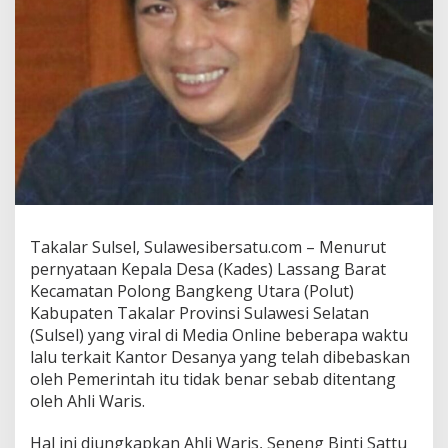
a
n
t
a
n
g
K
a
d
e
s
B
u
Takalar Sulsel, Sulawesibersatu.com – Menurut
k
t
pernyataan Kepala Desa (Kades) Lassang Barat
i
Kecamatan Polong Bangkeng Utara (Polut)
k
Kabupaten Takalar Provinsi Sulawesi Selatan
a
(Sulsel) yang viral di Media Online beberapa waktu
n
K
lalu terkait Kantor Desanya yang telah dibebaskan
a
oleh Pemerintah itu tidak benar sebab ditentang
l
oleh Ahli Waris.
a
u
Hal ini diungkapkan Ahli Waris, Seneng Binti Sattu
O