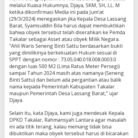
b
melalui Kuasa Hukumnya, Djaya, SKM, SH, LL. M
y
ketika dikonfirmasi Media ini pada Jum’at
e
(29/3/2024) menegaskan jika Kepala Desa Lassang
k
Barat, Syamsuddin Bila harus dapat membuktikan
K
bahwa obyek tersebut telah diserahkan ke Pemda
a
n
Takalar sebagai Asset atau obyek Milik Negara.
t
“Ahli Waris Seneng Binti Sattu berdasarkan bukti
o
yang dimilikinya berkekuatan Hukum sesuai di
r
SPPT dengan nomor : 73.05.040.018.008.0003.0
n
y
dengan luas 500 M2 (Lima Ratus Meter Persegi)
a
sampai Tahun 2024 masih atas namanya (Seneng
S
Binti Sattu) dan belum ada pergantian atau balik
u
nama kepada Pemerintah Kabupaten Takalar
d
maupun Pemerintah Desa Lassang Barat,” ujar
a
h
Djaya.
D
i
Selain itu, kata Djaya, kami juga mendesak Kepala
b
DPKD Takalar, Rahmansyah Lantara agar masalah
e
ini ada titik terang, kalau memang tidak bisa
b
a
dibuktikan maka obyek tersebut harus di bicarakan
s