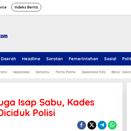
vice
Indeks Berita
Daerah
Headline
Sorotan
Pemerintahan
Sosial
Poli
ndra
Sepakbola
Daihatsu
Partai Politik
Sepakbola Kita
Banjir Jaka
uga Isap Sabu, Kades
iciduk Polisi