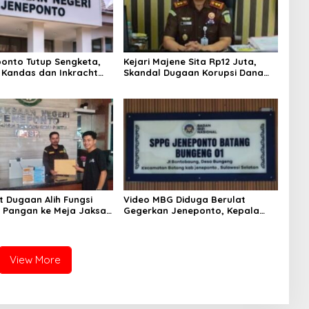
onto Tutup Sengketa,
Kejari Majene Sita Rp12 Juta,
Kandas dan Inkracht
Skandal Dugaan Korupsi Dana
22
Guru dan TPP Mulai Terkuak
t Dugaan Alih Fungsi
Video MBG Diduga Berulat
Pangan ke Meja Jaksa,
Gegerkan Jeneponto, Kepala
eneponto Didesak
SPPG Bungeng Buka Suara
 Seluruh Dokumen
View More