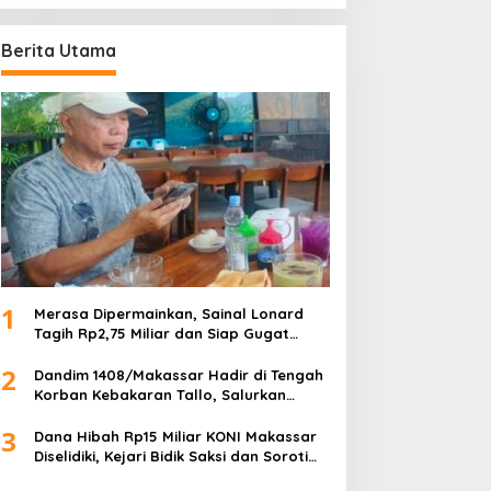
Berita Utama
1
Merasa Dipermainkan, Sainal Lonard
Tagih Rp2,75 Miliar dan Siap Gugat
Sengketa Lahan 27 Ribu Meter Persegi
2
Dandim 1408/Makassar Hadir di Tengah
Korban Kebakaran Tallo, Salurkan
Bantuan dan Bangkitkan Harapan
3
Dana Hibah Rp15 Miliar KONI Makassar
Diselidiki, Kejari Bidik Saksi dan Soroti
Mundurnya 9 Pengurus