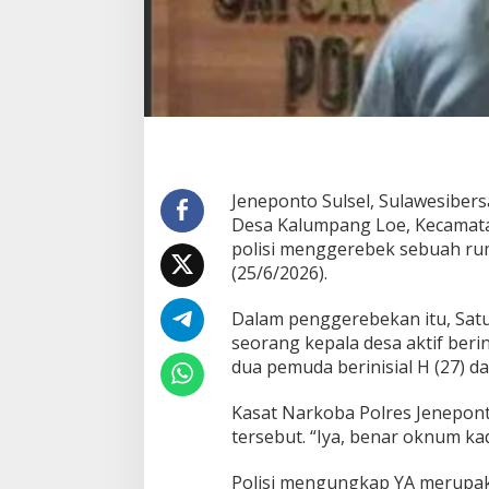
A
k
t
i
f
d
i
J
e
n
Jeneponto Sulsel, Sulawesiber
e
p
Desa Kalumpang Loe, Kecamata
o
polisi menggerebek sebuah rum
n
(25/6/2026).
t
o
Dalam penggerebekan itu, Sa
D
i
seorang kepala desa aktif ber
c
dua pemuda berinisial H (27) da
i
d
Kasat Narkoba Polres Jenepon
u
tersebut. “Iya, benar oknum kad
k
P
o
Polisi mengungkap YA merupak