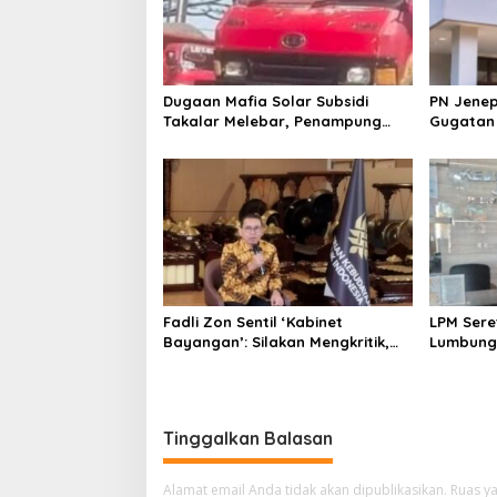
Dugaan Mafia Solar Subsidi
PN Jenep
Takalar Melebar, Penampung
Gugatan 
Baru Disebut Muncul
Sejak 20
Fadli Zon Sentil ‘Kabinet
LPM Sere
Bayangan’: Silakan Mengkritik,
Lumbung 
Asal Jangan Sekadar Bayangan
Kejari J
Bongkar
Tinggalkan Balasan
Alamat email Anda tidak akan dipublikasikan.
Ruas ya