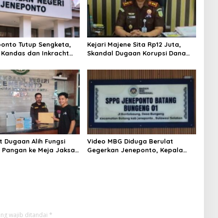
onto Tutup Sengketa,
Kejari Majene Sita Rp12 Juta,
Kandas dan Inkracht
Skandal Dugaan Korupsi Dana
22
Guru dan TPP Mulai Terkuak
t Dugaan Alih Fungsi
Video MBG Diduga Berulat
Pangan ke Meja Jaksa,
Gegerkan Jeneponto, Kepala
eneponto Didesak
SPPG Bungeng Buka Suara
 Seluruh Dokumen
ng wajib ditandai
*