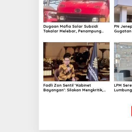
Dugaan Mafia Solar Subsidi
PN Jenep
Takalar Melebar, Penampung
Gugatan 
Baru Disebut Muncul
Sejak 20
Fadli Zon Sentil ‘Kabinet
LPM Sere
Bayangan’: Silakan Mengkritik,
Lumbung 
Asal Jangan Sekadar Bayangan
Kejari J
Bongkar