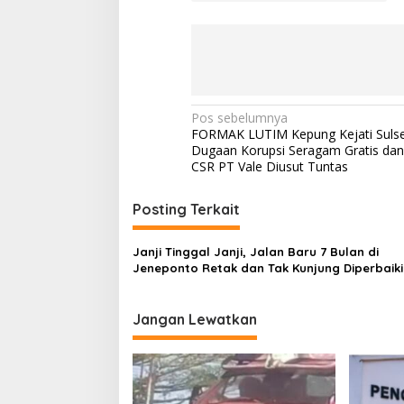
N
Pos sebelumnya
FORMAK LUTIM Kepung Kejati Sulse
a
Dugaan Korupsi Seragam Gratis da
v
CSR PT Vale Diusut Tuntas
i
Posting Terkait
g
a
Janji Tinggal Janji, Jalan Baru 7 Bulan di
s
Jeneponto Retak dan Tak Kunjung Diperbaiki
i
p
Jangan Lewatkan
o
s