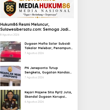
Hukum86 Resmi Meluncur,
Sulawesibersatu.com: Semoga Jadi
Pilar Informasi Hukum yang
8 Agustus 2026
Berintegritas
Dugaan Mafia Solar Subsidi
Takalar Melebar, Penampung
Baru Disebut Muncul
7 Agustus 2026
PN Jeneponto Tutup
Sengketa, Gugatan Kandas
dan Inkracht Sejak 2022
7 Agustus 2026
Kejari Majene Sita Rp12 Juta,
Skandal Dugaan Korupsi
Dana Guru dan TPP Mulai
6 Agustus 2026
Terkuak