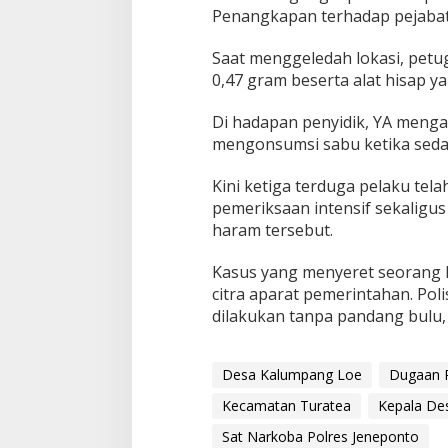
l
Penangkapan terhadap pejabat 
i
s
Saat menggeledah lokasi, petu
i
0,47 gram beserta alat hisap y
Di hadapan penyidik, YA mengak
mengonsumsi sabu ketika seda
Kini ketiga terduga pelaku tel
pemeriksaan intensif sekalig
haram tersebut.
Kasus yang menyeret seorang ke
citra aparat pemerintahan. Po
dilakukan tanpa pandang bulu,
Desa Kalumpang Loe
Dugaan 
Kecamatan Turatea
Kepala De
Sat Narkoba Polres Jeneponto