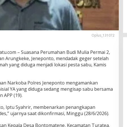
Oplus_131072
satu.com – Suasana Perumahan Budi Mulia Permai 2,
n Arungkeke, Jeneponto, mendadak geger setelah
ah yang diduga menjadi lokasi pesta sabu, Kamis
Serap Aspirasi Petani, Hj. Fadillah
tuan Narkoba Polres Jeneponto mengamankan
Fahriana Salurkan 25 Hand
inisial YA yang diduga sedang mengisap sabu bersama
Sprayer di Desa Topejawa
Di Kabupaten Takalar, Politik
|
21 Desember
n APP (19).
2025
to, Iptu Syahrir, membenarkan penangkapan
es,” ujarnya saat dikonfirmasi, Minggu (28/6/2026).
an Kepala Desa Bontomatene, Kecamatan Turatea.