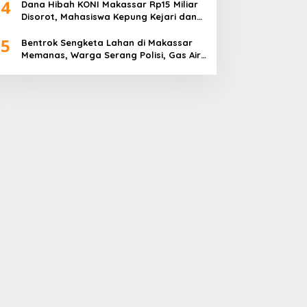
4
Dana Hibah KONI Makassar Rp15 Miliar
Disorot, Mahasiswa Kepung Kejari dan
Desak Usut Tanpa Ampun
5
Bentrok Sengketa Lahan di Makassar
Memanas, Warga Serang Polisi, Gas Air
Mata Ditembakkan