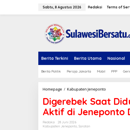
L
e
Sabtu, 8 Agustus 2026
Redaksi
Terms of Ser
w
a
t
i
k
e
k
o
n
Berita Terkini
Berita Utama
Nasional
t
e
n
Berita Politik
Persija Jakarta
Mobil
PPP
Geri
Homepage
/
Kabupaten Jeneponto
D
i
Digerebek Saat Did
g
e
Aktif di Jeneponto D
r
e
b
Redaksi
28 Juni 2026
e
Kabupaten Jeneponto
,
Sorotan