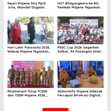
Kejari Majene Sita Rp12
HUT Bhayangkara ke-80,
Juta, Skandal Dugaan
Pemkab Majene Tegaskan
Korupsi Dana Guru dan TPP
Dukungan Penuh untuk
Mulai Terkuak
Polri: “Tetap di Hati
Masyarakat”
Hari Lahir Pancasila 2026,
PSSC Cup 2026 Gegerkan
Wabup Majene Tegaskan
Sulbar, 96 Pasangan Atlet
Pancasila Harus Hidup
Ramaikan Demam
dalam Kebijakan Publik
Pickleball di Sendana
Ritamariani Tutup FL3SN
Diskominfo Majene Didesak
dan O2SN Majene 2026,
Percepat Birokrasi Digital
Cetak Generasi Berprestasi
dan Benahi Kemitraan Pers