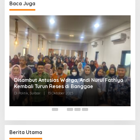
Baca Juga
Disambut Antusias Warga, Andi Nurul Fathiya
Kembali Turun Reses di Banggae
“
Di Politik, Sulbar
|
13 Oktober 2025
W
Di
Berita Utama