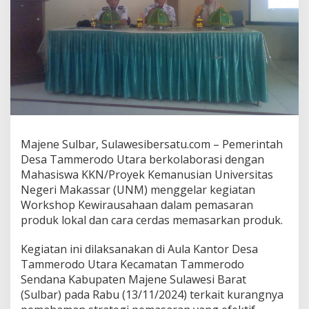
M
a
h
a
s
i
s
w
a
K
K
Majene Sulbar, Sulawesibersatu.com – Pemerintah
N
U
Desa Tammerodo Utara berkolaborasi dengan
N
Mahasiswa KKN/Proyek Kemanusian Universitas
M
Negeri Makassar (UNM) menggelar kegiatan
G
Workshop Kewirausahaan dalam pemasaran
e
produk lokal dan cara cerdas memasarkan produk.
l
a
r
Kegiatan ini dilaksanakan di Aula Kantor Desa
W
Tammerodo Utara Kecamatan Tammerodo
o
Sendana Kabupaten Majene Sulawesi Barat
r
(Sulbar) pada Rabu (13/11/2024) terkait kurangnya
k
s