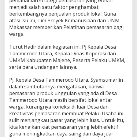
pemahaman strategi pemasaran yang efektif
h
menjadi salah satu faktor penghambat
o
berkembangnya penjualan produk lokal. Guna
p
atasi isu ini, Tim Proyek Kemanusiaan dari UNM
K
e
Makassar memberikan Pelatihan pemasaran bagi
w
warga.
i
r
Turut Hadir dalam kegiatan ini, Pj Kepala Desa
a
Tammerodo Utara, Kepala Dinas Koperasi dan
u
s
UMKM Kabupaten Majene, Peserta Pelaku UMKM,
a
serta para Undangan lainnya.
h
a
Pj. Kepala Desa Tammerodo Utara, Syamsumarlin
a
dalam sambutannya mengatakan, bahwa
n
pemasaran produk unggulan yang ada di Desa
Tammerodo Utara masih bersifat lokal antar
warga, kurangnya koneksi di luar Desa dan
kreativitas pemasaran membuat Pelaku Usaha ini
sulit menjangkau pasar yang lebih luas. Untuk itu,
kita kenalkan kiat pemasaran yang lebih efektif
guna meningkatkan daya saing dan daya jual