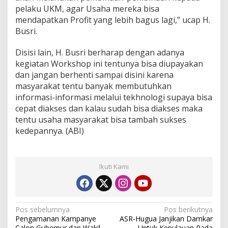
pelaku UKM, agar Usaha mereka bisa
mendapatkan Profit yang lebih bagus lagi,” ucap H.
Busri.
Disisi lain, H. Busri berharap dengan adanya
kegiatan Workshop ini tentunya bisa diupayakan
dan jangan berhenti sampai disini karena
masyarakat tentu banyak membutuhkan
informasi-informasi melalui tekhnologi supaya bisa
cepat diakses dan kalau sudah bisa diakses maka
tentu usaha masyarakat bisa tambah sukses
kedepannya. (ABI)
Ikuti Kami
N
Pos sebelumnya
Pos berikutnya
Pengamanan Kampanye
ASR-Hugua Janjikan Damkar
a
Calon Gubernur dan Wakil
Untuk Kepulauan Pada