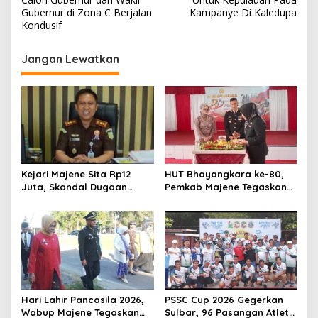
v
Gubernur di Zona C Berjalan
Kampanye Di Kaledupa
Kondusif
i
g
Jangan Lewatkan
a
s
i
p
o
s
Kejari Majene Sita Rp12
HUT Bhayangkara ke-80,
Juta, Skandal Dugaan
Pemkab Majene Tegaskan
Korupsi Dana Guru dan TPP
Dukungan Penuh untuk
Mulai Terkuak
Polri: “Tetap di Hati
Masyarakat”
Hari Lahir Pancasila 2026,
PSSC Cup 2026 Gegerkan
Wabup Majene Tegaskan
Sulbar, 96 Pasangan Atlet