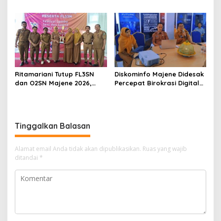
Pancasila Harus Hidup
Ramaikan Demam
dalam Kebijakan Publik
Pickleball di Sendana
Ritamariani Tutup FL3SN
Diskominfo Majene Didesak
dan O2SN Majene 2026,
Percepat Birokrasi Digital
Cetak Generasi Berprestasi
dan Benahi Kemitraan Pers
Tinggalkan Balasan
Alamat email Anda tidak akan dipublikasikan.
Ruas yang wajib
ditandai
*