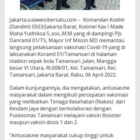
a
n
V
Jakarta,sulawesibersatu.com – Komandan Kodim
a
(Dandim) 0503/Jakarta Barat, Kolonel Kav I Made
k
s
Maha Yudhiksa S.,sos.,M.M yang di dampingi Pjs
i
Danramil 01/TS, Mayor Inf Missin MD memantau
n
langsung pelaksanaan vaksinasi Covid-19 yang di
a
laksanakan Koramil 01/Tamansari di halaman
s
stadion sepak bola Tamansari. Jalan, Mangga
i
K
besar VI Utara, Rt.008/01, Kel. Tamansari, Kec.
o
Tamansari, Jakarta Barat. Rabu, 06 April 2022.
r
a
Dalam kunjungannya, dia mengatakan, antusiasme
m
masyarakat dalam mengikuti percepatan vaksinasi
i
l
yang melibatkan Tenaga Kesehatan (Nakes) dari
0
Kesdam Jaya dengan berkolaborasi dengan
1
Puskesmas Tamansari melayani vaksin Booster
/
maupun vaksin dosis 1 dan 2.
T
S
“Antusiasme masyarakat cukup tinggi untuk