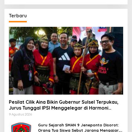
Terbaru
Pesilat Cilik Aina Bikin Gubernur Sulsel Terpukau,
Jurus Tunggal IPSI Menggelegar di Harmoni
Kemanusiaan
9 Agustus 2026
Guru Sejarah SMAN 9 Jeneponto Disorot:
Orang Tua Siswa Sebut Jarang Mengajar,