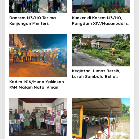
o
s
Danrem 143/HO Terima
Kunker di Korem 143/HO,
Kunjungan Menteri
Pangdam XIV/Hasanuddin
Pertanian RI di Kabupaten
Apresiasi Kinerja Prajurit
Konawe
Korem 143/HO
Kegiatan Jumat Bersih,
Lurah Sombala Bella
Kodim 1416/Muna Yakinkan
Motivasi Warga untuk
PAM Malam Natal Aman
Menjaga Kebersihan