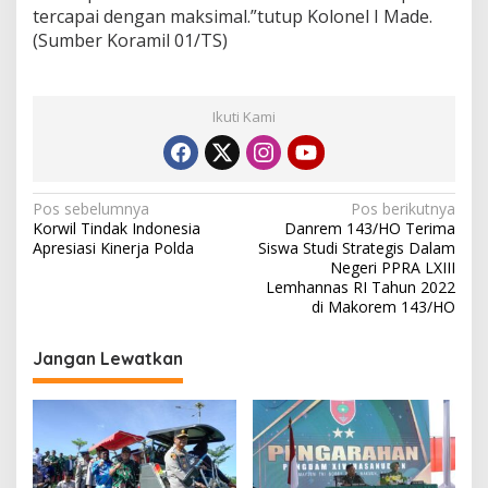
tercapai dengan maksimal.”tutup Kolonel I Made.
(Sumber Koramil 01/TS)
Ikuti Kami
N
Pos sebelumnya
Pos berikutnya
Korwil Tindak Indonesia
Danrem 143/HO Terima
a
Apresiasi Kinerja Polda
Siswa Studi Strategis Dalam
v
Negeri PPRA LXIII
Lemhannas RI Tahun 2022
i
di Makorem 143/HO
g
Jangan Lewatkan
a
s
i
p