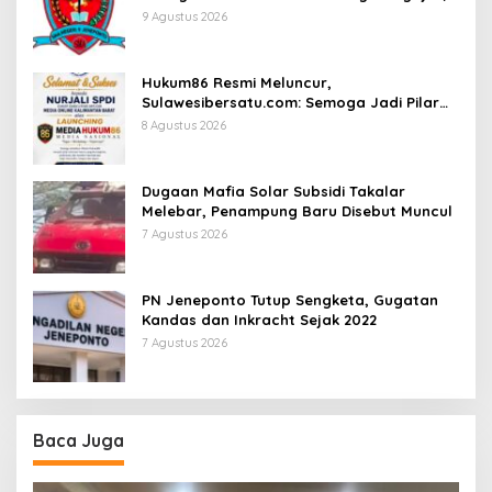
Sekolah Bungkam
9 Agustus 2026
Hukum86 Resmi Meluncur,
Sulawesibersatu.com: Semoga Jadi Pilar
Informasi Hukum yang Berintegritas
8 Agustus 2026
Dugaan Mafia Solar Subsidi Takalar
Melebar, Penampung Baru Disebut Muncul
7 Agustus 2026
PN Jeneponto Tutup Sengketa, Gugatan
Kandas dan Inkracht Sejak 2022
7 Agustus 2026
Baca Juga