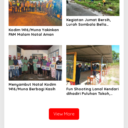
Kegiatan Jumat Bersih,
Lurah Sombala Bella
Motivasi Warga untuk
Kodim 1416/Muna Yakinkan
Menjaga Kebersihan
PAM Malam Natal Aman
Menyambut Natal Kodim
Fun Shooting Lanal Kendari
1416/Muna Berbagi Kasih
dihadiri Puluhan Tokoh,
Ormas, dan Insan Pers
View More