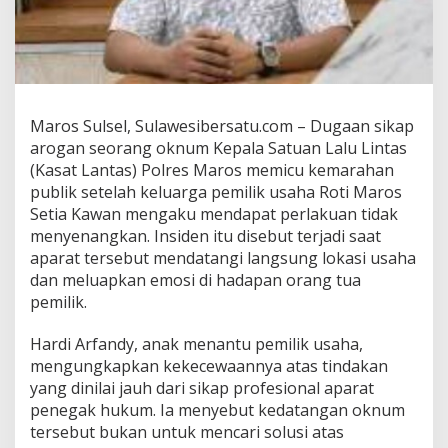
g
a
A
r
o
g
a
Maros Sulsel, Sulawesibersatu.com – Dugaan sikap
n
arogan seorang oknum Kepala Satuan Lalu Lintas
,
(Kasat Lantas) Polres Maros memicu kemarahan
P
publik setelah keluarga pemilik usaha Roti Maros
e
m
Setia Kawan mengaku mendapat perlakuan tidak
i
menyenangkan. Insiden itu disebut terjadi saat
l
aparat tersebut mendatangi langsung lokasi usaha
i
dan meluapkan emosi di hadapan orang tua
k
pemilik.
U
s
a
Hardi Arfandy, anak menantu pemilik usaha,
h
mengungkapkan kekecewaannya atas tindakan
a
yang dinilai jauh dari sikap profesional aparat
R
penegak hukum. Ia menyebut kedatangan oknum
o
t
tersebut bukan untuk mencari solusi atas
i