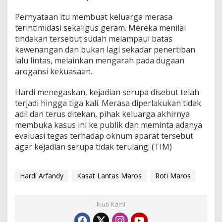
a
Pernyataan itu membuat keluarga merasa
p
o
terintimidasi sekaligus geram. Mereka menilai
r
tindakan tersebut sudah melampaui batas
A
kewenangan dan bukan lagi sekadar penertiban
t
lalu lintas, melainkan mengarah pada dugaan
a
arogansi kekuasaan.
s
a
n
Hardi menegaskan, kejadian serupa disebut telah
terjadi hingga tiga kali. Merasa diperlakukan tidak
adil dan terus ditekan, pihak keluarga akhirnya
membuka kasus ini ke publik dan meminta adanya
evaluasi tegas terhadap oknum aparat tersebut
agar kejadian serupa tidak terulang. (TIM)
Hardi Arfandy
Kasat Lantas Maros
Roti Maros
Ikuti Kami