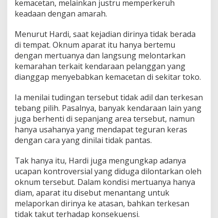
kemacetan, melainkan justru memperkeruh
N
keadaan dengan amarah.
g
a
Menurut Hardi, saat kejadian dirinya tidak berada
k
u
di tempat. Oknum aparat itu hanya bertemu
D
dengan mertuanya dan langsung melontarkan
i
kemarahan terkait kendaraan pelanggan yang
t
dianggap menyebabkan kemacetan di sekitar toko.
e
k
a
Ia menilai tudingan tersebut tidak adil dan terkesan
n
tebang pilih. Pasalnya, banyak kendaraan lain yang
d
juga berhenti di sepanjang area tersebut, namun
a
hanya usahanya yang mendapat teguran keras
n
D
dengan cara yang dinilai tidak pantas.
i
t
Tak hanya itu, Hardi juga mengungkap adanya
a
ucapan kontroversial yang diduga dilontarkan oleh
n
oknum tersebut. Dalam kondisi mertuanya hanya
t
a
diam, aparat itu disebut menantang untuk
n
melaporkan dirinya ke atasan, bahkan terkesan
g
tidak takut terhadap konsekuensi.
L