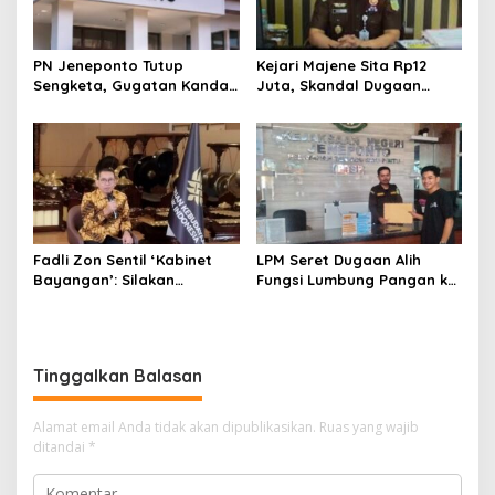
PN Jeneponto Tutup
Kejari Majene Sita Rp12
Sengketa, Gugatan Kandas
Juta, Skandal Dugaan
dan Inkracht Sejak 2022
Korupsi Dana Guru dan TPP
Mulai Terkuak
Fadli Zon Sentil ‘Kabinet
LPM Seret Dugaan Alih
Bayangan’: Silakan
Fungsi Lumbung Pangan ke
Mengkritik, Asal Jangan
Meja Jaksa, Kejari
Sekadar Bayangan
Jeneponto Didesak
Bongkar Seluruh Dokumen
Tinggalkan Balasan
Alamat email Anda tidak akan dipublikasikan.
Ruas yang wajib
ditandai
*