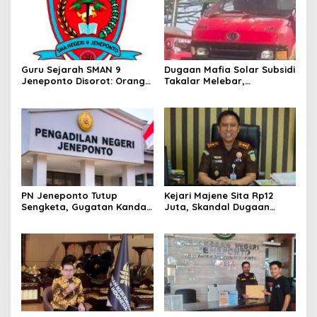
Guru Sejarah SMAN 9
Dugaan Mafia Solar Subsidi
Jeneponto Disorot: Orang
Takalar Melebar,
Tua Siswa Sebut Jarang
Penampung Baru Disebut
Mengajar, Sekolah
Muncul
Bungkam
PN Jeneponto Tutup
Kejari Majene Sita Rp12
Sengketa, Gugatan Kandas
Juta, Skandal Dugaan
dan Inkracht Sejak 2022
Korupsi Dana Guru dan TPP
Mulai Terkuak