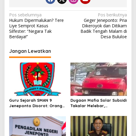
N
Pos sebelumnya
Pos berikutnya
Hukum Dipermalukan? Tere
Geger Jeneponto: Pria
a
Liye Semprot Kasus
Dikeroyok dan Ditikam
v
Silfester: “Negara Tak
Badik Tengah Malam di
Berdaya!”
Desa Bululoe
i
g
Jangan Lewatkan
a
s
i
p
o
s
Guru Sejarah SMAN 9
Dugaan Mafia Solar Subsidi
Jeneponto Disorot: Orang
Takalar Melebar,
Tua Siswa Sebut Jarang
Penampung Baru Disebut
Mengajar, Sekolah
Muncul
Bungkam