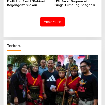
Fadli Zon Sentil ‘Kabinet
LPM Seret Dugaan Alih
Bayangan’: Silakan
Fungsi Lumbung Pangan ke
Mengkritik, Asal Jangan
Meja Jaksa, Kejari
Sekadar Bayangan
Jeneponto Didesak
Bongkar Seluruh Dokumen
View More
Terbaru