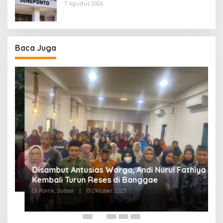
7 Agustus 2026
Baca Juga
Disambut Antusias Warga, Andi Nurul Fathiya
Kembali Turun Reses di Banggae
“
Di Politik, Sulbar
|
13 Oktober 2025
W
Di