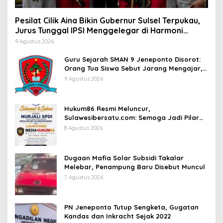
Pesilat Cilik Aina Bikin Gubernur Sulsel Terpukau,
Jurus Tunggal IPSI Menggelegar di Harmoni
Kemanusiaan
9 Agustus 2026
Guru Sejarah SMAN 9 Jeneponto Disorot:
Orang Tua Siswa Sebut Jarang Mengajar,
Sekolah Bungkam
9 Agustus 2026
Hukum86 Resmi Meluncur,
Sulawesibersatu.com: Semoga Jadi Pilar
Informasi Hukum yang Berintegritas
8 Agustus 2026
Dugaan Mafia Solar Subsidi Takalar
Melebar, Penampung Baru Disebut Muncul
7 Agustus 2026
PN Jeneponto Tutup Sengketa, Gugatan
Kandas dan Inkracht Sejak 2022