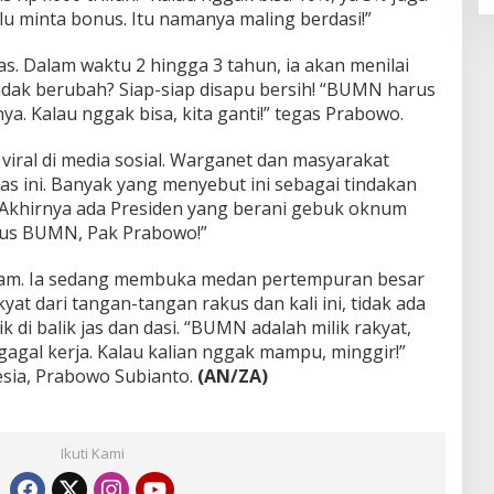
alu minta bonus. Itu namanya maling berdasi!”
s. Dalam waktu 2 hingga 3 tahun, ia akan menilai
idak berubah? Siap-siap disapu bersih! “BUMN harus
ya. Kalau nggak bisa, kita ganti!” tegas Prabowo.
iral di media sosial. Warganet dan masyarakat
s ini. Banyak yang menyebut ini sebagai tindakan
 “Akhirnya ada Presiden yang berani gebuk oknum
onus BUMN, Pak Prabowo!”
am. Ia sedang membuka medan pertempuran besar
t dari tangan-tangan rakus dan kali ini, tidak ada
k di balik jas dan dasi. “BUMN adalah milik rakyat,
gagal kerja. Kalau kalian nggak mampu, minggir!”
esia, Prabowo Subianto.
(AN/ZA)
Ikuti Kami