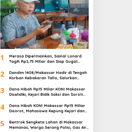
1
Merasa Dipermainkan, Sainal Lonard
Tagih Rp2,75 Miliar dan Siap Gugat
Sengketa Lahan 27 Ribu Meter Persegi
2
Dandim 1408/Makassar Hadir di Tengah
Korban Kebakaran Tallo, Salurkan
Bantuan dan Bangkitkan Harapan
3
Dana Hibah Rp15 Miliar KONI Makassar
Diselidiki, Kejari Bidik Saksi dan Soroti
Mundurnya 9 Pengurus
4
Dana Hibah KONI Makassar Rp15 Miliar
Disorot, Mahasiswa Kepung Kejari dan
Desak Usut Tanpa Ampun
5
Bentrok Sengketa Lahan di Makassar
Memanas, Warga Serang Polisi, Gas Air