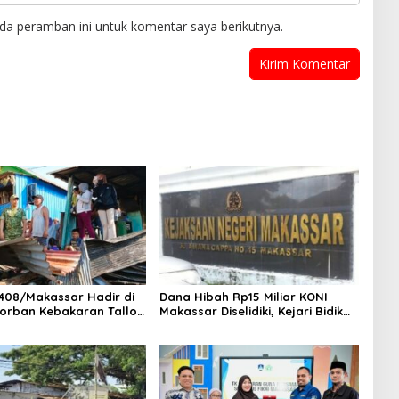
da peramban ini untuk komentar saya berikutnya.
408/Makassar Hadir di
Dana Hibah Rp15 Miliar KONI
orban Kebakaran Tallo,
Makassar Diselidiki, Kejari Bidik
 Bantuan dan
Saksi dan Soroti Mundurnya 9
kan Harapan
Pengurus