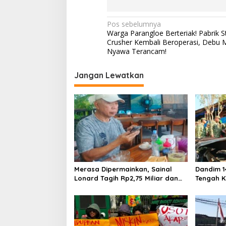
N
Pos sebelumnya
Warga Parangloe Berteriak! Pabrik 
a
Crusher Kembali Beroperasi, Debu M
v
Nyawa Terancam!
i
Jangan Lewatkan
g
a
s
i
p
o
s
Merasa Dipermainkan, Sainal
Dandim 1
Lonard Tagih Rp2,75 Miliar dan
Tengah K
Siap Gugat Sengketa Lahan 27
Salurkan
Ribu Meter Persegi
Bangkit