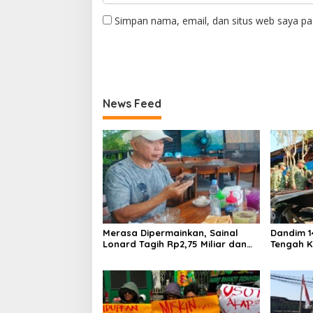
Simpan nama, email, dan situs web saya pa
News Feed
Merasa Dipermainkan, Sainal
Dandim 1
Lonard Tagih Rp2,75 Miliar dan
Tengah K
Siap Gugat Sengketa Lahan 27
Salurkan
Ribu Meter Persegi
Bangkit