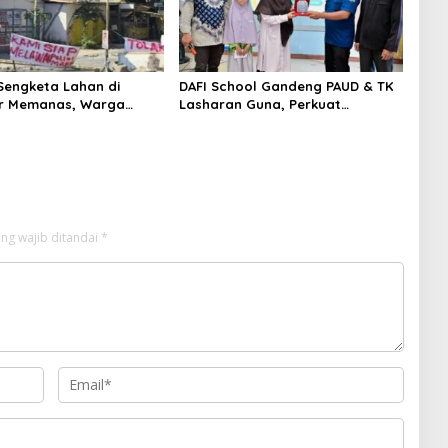
Sengketa Lahan di
DAFI School Gandeng PAUD & TK
r Memanas, Warga
Lasharan Guna, Perkuat
lisi, Gas Air Mata
Kolaborasi Pendidikan Sejak Usia
kkan
Dini
ng wajib ditandai
*