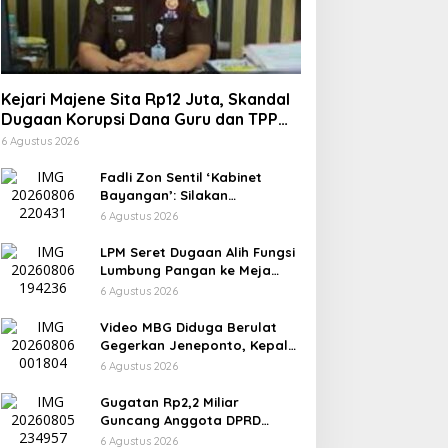
Kejari Majene Sita Rp12 Juta, Skandal
Dugaan Korupsi Dana Guru dan TPP
Mulai Terkuak
6 Agustus 2026
Fadli Zon Sentil ‘Kabinet
Bayangan’: Silakan
Mengkritik, Asal Jangan
6 Agustus 2026
Sekadar Bayangan
LPM Seret Dugaan Alih Fungsi
Lumbung Pangan ke Meja
Jaksa, Kejari Jeneponto
6 Agustus 2026
Didesak Bongkar Seluruh
Dokumen
Video MBG Diduga Berulat
Gegerkan Jeneponto, Kepala
SPPG Bungeng Buka Suara
6 Agustus 2026
Gugatan Rp2,2 Miliar
Guncang Anggota DPRD
Jeneponto, Mediasi Gagal
6 Agustus 2026