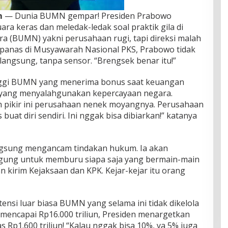
m
— Dunia BUMN gempar! Presiden Prabowo
a keras dan meledak-ledak soal praktik gila di
a (BUMN) yakni perusahaan rugi, tapi direksi malah
 panas di Musyawarah Nasional PKS, Prabowo tidak
 langsung, tanpa sensor. “Brengsek benar itu!”
ggi BUMN yang menerima bonus saat keuangan
 yang menyalahgunakan kepercayaan negara.
h pikir ini perusahaan nenek moyangnya. Perusahaan
at diri sendiri. Ini nggak bisa dibiarkan!” katanya
ngsung mengancam tindakan hukum. Ia akan
gung untuk memburu siapa saja yang bermain-main
 kirim Kejaksaan dan KPK. Kejar-kejar itu orang
si luar biasa BUMN yang selama ini tidak dikelola
mencapai Rp16.000 triliun, Presiden menargetkan
s Rp1.600 triliun! “Kalau nggak bisa 10%, ya 5% juga