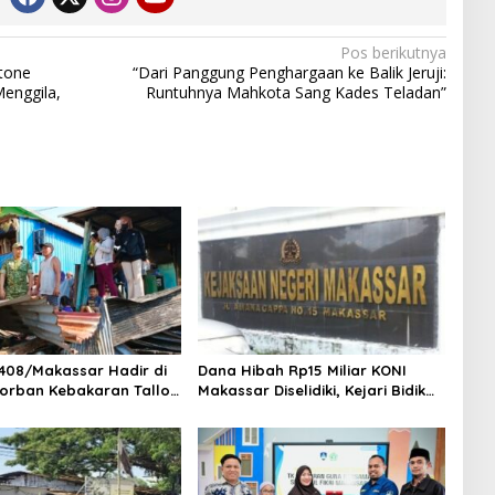
Pos berikutnya
Stone
“Dari Panggung Penghargaan ke Balik Jeruji:
enggila,
Runtuhnya Mahkota Sang Kades Teladan”
408/Makassar Hadir di
Dana Hibah Rp15 Miliar KONI
orban Kebakaran Tallo,
Makassar Diselidiki, Kejari Bidik
 Bantuan dan
Saksi dan Soroti Mundurnya 9
kan Harapan
Pengurus