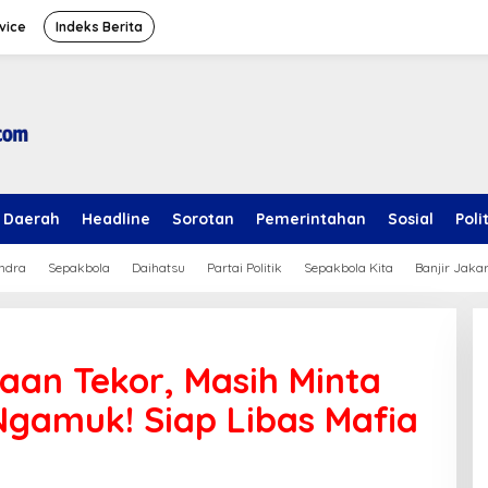
vice
Indeks Berita
Daerah
Headline
Sorotan
Pemerintahan
Sosial
Poli
ndra
Sepakbola
Daihatsu
Partai Politik
Sepakbola Kita
Banjir Jaka
haan Tekor, Masih Minta
gamuk! Siap Libas Mafia