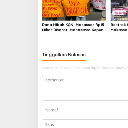
Dana Hibah KONI Makassar Rp15
Bentrok 
Miliar Disorot, Mahasiswa Kepung
Makassa
Kejari dan Desak Usut Tanpa
Serang Po
Ampun
Ditemba
Tinggalkan Balasan
Alamat email Anda tidak akan dipublikasikan.
Ruas ya