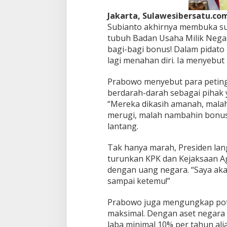
S
i
Jakarta, Sulawesibersatu.co
a
Subianto akhirnya membuka suar
p
tubuh Badan Usaha Milik Negar
L
bagi-bagi bonus! Dalam pidato
i
b
lagi menahan diri. Ia menyebut
a
s
Prabowo menyebut para petin
M
berdarah-darah sebagai pihak
a
“Mereka dikasih amanah, mala
f
i
merugi, malah nambahin bonus bu
a
lantang.
B
U
Tak hanya marah, Presiden la
M
turunkan KPK dan Kejaksaan A
N
!
dengan uang negara. “Saya akan
sampai ketemu!”
Prabowo juga mengungkap poten
maksimal. Dengan aset negara 
laba minimal 10% per tahun alia