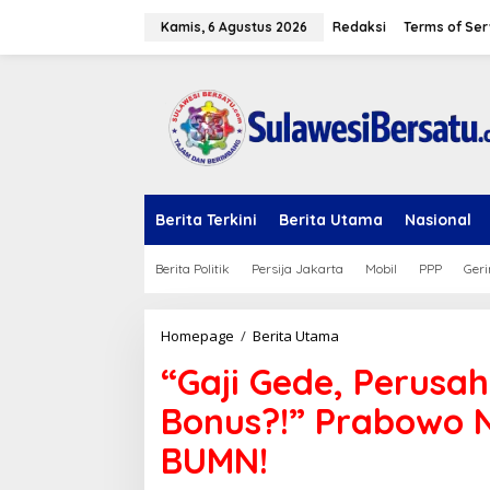
L
e
Kamis, 6 Agustus 2026
Redaksi
Terms of Ser
w
a
t
i
k
e
k
o
n
Berita Terkini
Berita Utama
Nasional
t
e
n
Berita Politik
Persija Jakarta
Mobil
PPP
Geri
Homepage
/
Berita Utama
"
G
“Gaji Gede, Perusa
a
j
Bonus?!” Prabowo N
i
G
BUMN!
e
d