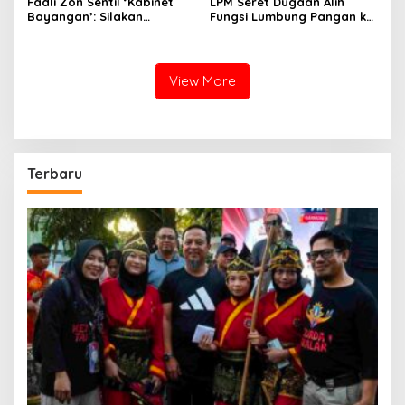
Fadli Zon Sentil ‘Kabinet
LPM Seret Dugaan Alih
Bayangan’: Silakan
Fungsi Lumbung Pangan ke
Mengkritik, Asal Jangan
Meja Jaksa, Kejari
Sekadar Bayangan
Jeneponto Didesak
Bongkar Seluruh Dokumen
View More
Terbaru