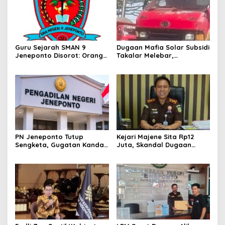
Guru Sejarah SMAN 9
Dugaan Mafia Solar Subsidi
Jeneponto Disorot: Orang
Takalar Melebar,
Tua Siswa Sebut Jarang
Penampung Baru Disebut
Mengajar, Sekolah
Muncul
Bungkam
PN Jeneponto Tutup
Kejari Majene Sita Rp12
Sengketa, Gugatan Kandas
Juta, Skandal Dugaan
dan Inkracht Sejak 2022
Korupsi Dana Guru dan TPP
Mulai Terkuak