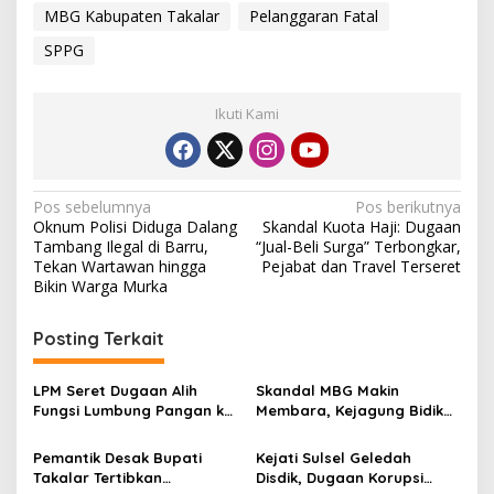
MBG Kabupaten Takalar
Pelanggaran Fatal
SPPG
Ikuti Kami
N
Pos sebelumnya
Pos berikutnya
Oknum Polisi Diduga Dalang
Skandal Kuota Haji: Dugaan
a
Tambang Ilegal di Barru,
“Jual-Beli Surga” Terbongkar,
v
Tekan Wartawan hingga
Pejabat dan Travel Terseret
Bikin Warga Murka
i
g
Posting Terkait
a
s
LPM Seret Dugaan Alih
Skandal MBG Makin
Fungsi Lumbung Pangan ke
Membara, Kejagung Bidik
i
Meja Jaksa, Kejari
Eks Kepala BGN Nanik
p
Jeneponto Didesak
Pemantik Desak Bupati
Kejati Sulsel Geledah
Bongkar Seluruh Dokumen
Takalar Tertibkan
Disdik, Dugaan Korupsi
o