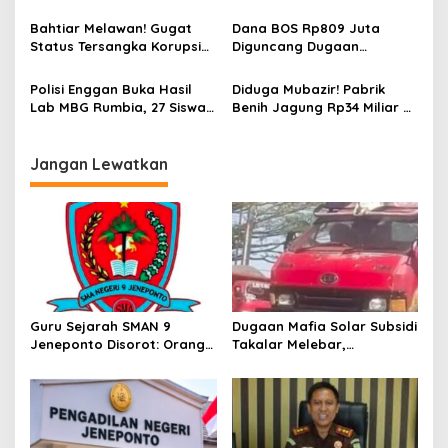
Bangunan SPPG Tanpa
Perpustakaan Digital Rp13
s
PBG, Soroti Keselamatan
Miliar Kian Terkuak
Bahtiar Melawan! Gugat
Dana BOS Rp809 Juta
hingga Potensi Kebocoran
Status Tersangka Korupsi
Diguncang Dugaan
PAD
Nanas Rp60 Miliar, Kejati
Penyimpangan, Pelatihan
Sulsel Tak Gentar
ARKAS Takalar Dilaporkan
Polisi Enggan Buka Hasil
Diduga Mubazir! Pabrik
ke Kejaksaan
Lab MBG Rumbia, 27 Siswa
Benih Jagung Rp34 Miliar di
Diduga Keracunan Bakteri
Maros Kini Sepi Aktivitas
Jangan Lewatkan
Guru Sejarah SMAN 9
Dugaan Mafia Solar Subsidi
Jeneponto Disorot: Orang
Takalar Melebar,
Tua Siswa Sebut Jarang
Penampung Baru Disebut
Mengajar, Sekolah
Muncul
Bungkam