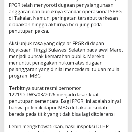
r
FPGR telah menyoroti dugaan penyalahgunaan
b
anggaran dan buruknya standar operasional SPPG
o
di Takalar. Namun, peringatan tersebut terkesan
n
diabaikan hingga akhirnya berujung pada
g
penutupan paksa.
k
a
r
Aksi unjuk rasa yang digelar FPGR di depan
Kejaksaan Tinggi Sulawesi Selatan pada awal Maret
menjadi puncak kemarahan publik. Mereka
menuntut penegakan hukum atas dugaan
pelanggaran yang dinilai mencederai tujuan mulia
program MBG.
Terbitnya surat resmi bernomor
1221/D.TWS/03/2026 menjadi dasar kuat
penutupan sementara. Bagi FPGR, ini adalah sinyal
bahwa polemik dapur MBG di Takalar sudah
berada pada titik yang tidak bisa lagi ditoleransi.
Lebih mengkhawatirkan, hasil inspeksi DLHP