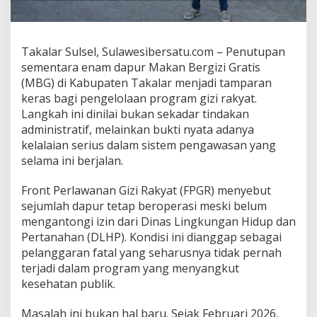
e
l
,
S
Takalar Sulsel, Sulawesibersatu.com – Penutupan
k
sementara enam dapur Makan Bergizi Gratis
a
(MBG) di Kabupaten Takalar menjadi tamparan
n
keras bagi pengelolaan program gizi rakyat.
d
a
Langkah ini dinilai bukan sekadar tindakan
l
administratif, melainkan bukti nyata adanya
I
kelalaian serius dalam sistem pengawasan yang
z
selama ini berjalan.
i
n
d
Front Perlawanan Gizi Rakyat (FPGR) menyebut
a
sejumlah dapur tetap beroperasi meski belum
n
mengantongi izin dari Dinas Lingkungan Hidup dan
L
Pertanahan (DLHP). Kondisi ini dianggap sebagai
i
m
pelanggaran fatal yang seharusnya tidak pernah
b
terjadi dalam program yang menyangkut
a
kesehatan publik.
h
T
Masalah ini bukan hal baru. Sejak Februari 2026,
e