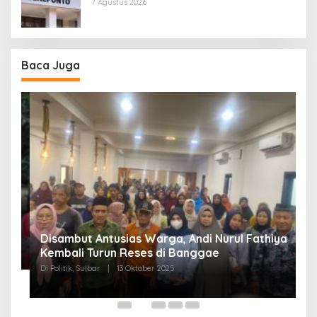
7 Agustus 2026
Baca Juga
Disambut Antusias Warga, Andi Nurul Fathiya
Kembali Turun Reses di Banggae
“
Di Politik, Sulbar
|
13 Oktober 2025
W
Di