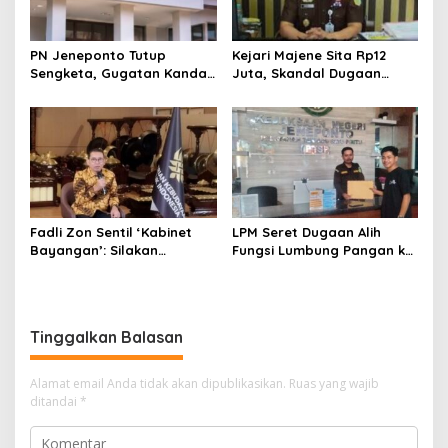
PN Jeneponto Tutup
Kejari Majene Sita Rp12
Sengketa, Gugatan Kandas
Juta, Skandal Dugaan
dan Inkracht Sejak 2022
Korupsi Dana Guru dan TPP
Mulai Terkuak
Fadli Zon Sentil ‘Kabinet
LPM Seret Dugaan Alih
Bayangan’: Silakan
Fungsi Lumbung Pangan ke
Mengkritik, Asal Jangan
Meja Jaksa, Kejari
Sekadar Bayangan
Jeneponto Didesak
Bongkar Seluruh Dokumen
Tinggalkan Balasan
Alamat email Anda tidak akan dipublikasikan.
Ruas yang wajib
ditandai
*