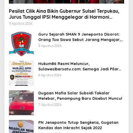
Pesilat Cilik Aina Bikin Gubernur Sulsel Terpukau,
Jurus Tunggal IPSI Menggelegar di Harmoni
Kemanusiaan
9 Agustus 2026
Guru Sejarah SMAN 9 Jeneponto Disorot:
Orang Tua Siswa Sebut Jarang Mengajar,
Sekolah Bungkam
9 Agustus 2026
Hukum86 Resmi Meluncur,
Sulawesibersatu.com: Semoga Jadi Pilar
Informasi Hukum yang Berintegritas
8 Agustus 2026
Dugaan Mafia Solar Subsidi Takalar
Melebar, Penampung Baru Disebut Muncul
7 Agustus 2026
PN Jeneponto Tutup Sengketa, Gugatan
Kandas dan Inkracht Sejak 2022