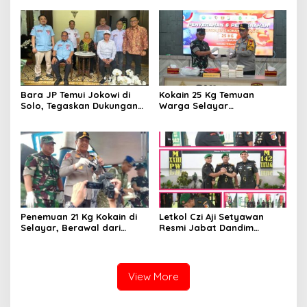
Bantuan dan Bangkitkan
Harapan
Bara JP Temui Jokowi di
Kokain 25 Kg Temuan
Solo, Tegaskan Dukungan
Warga Selayar
Stabilitas dan
Dimusnahkan di Makassar
Pemerintahan Prabowo-
Gibran
Penemuan 21 Kg Kokain di
Letkol Czi Aji Setyawan
Selayar, Berawal dari
Resmi Jabat Dandim
Laporan Warga
1401/Majene
View More