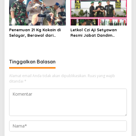
Penemuan 21 Kg Kokain di
Letkol Czi Aji Setyawan
Selayar, Berawal dari
Resmi Jabat Dandim
Laporan Warga
1401/Majene
Tinggalkan Balasan
Alamat email Anda tidak akan dipublikasikan.
Ruas yang wajib
ditandai
*