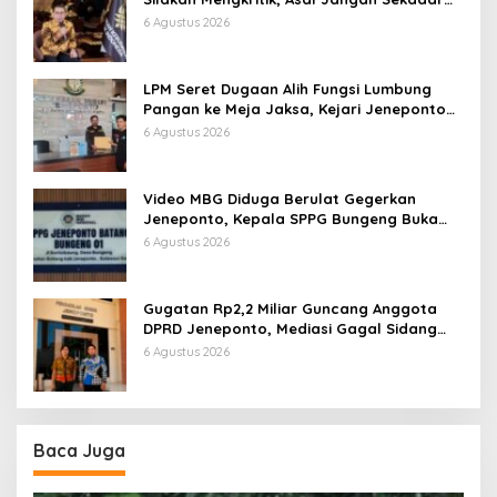
Bayangan
6 Agustus 2026
LPM Seret Dugaan Alih Fungsi Lumbung
Pangan ke Meja Jaksa, Kejari Jeneponto
Didesak Bongkar Seluruh Dokumen
6 Agustus 2026
Video MBG Diduga Berulat Gegerkan
Jeneponto, Kepala SPPG Bungeng Buka
Suara
6 Agustus 2026
Gugatan Rp2,2 Miliar Guncang Anggota
DPRD Jeneponto, Mediasi Gagal Sidang
Masuk Pembuktian
6 Agustus 2026
Baca Juga