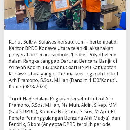
r
a
T
e
r
i
m
a
Konut Sultra, Sulawesibersatu.com – bertempat di
B
Kantor BPDB Konawe Utara telah di laksanakan
a
penyerahan secara simbolis 1 Paket Polyethylene
n
dalam Rangka tanggap Darurat Bencana Banjir di
t
u
Wilayah Kodim 1430/Konut dari BNPB Kabupaten
a
Konawe Utara yang di Terima lansung oleh Letkol
n
Arh Pramono, S.Sos, M.Han (Dandim 1430/Konut),
S
Kamis (08/8/2024)
e
c
a
Turut Hadir dalam Kegiatan tersebut Letkol Arh
r
Pramono, S.Sos, M.Han, Ns Muh. Aidin, S.Kep, MM
a
(Kadis BPBD), Komara Nugraha, S. Sos, M Ap. (JFT
S
Penata Penanggulangan Bencana Ahli Madya), dan
i
m
Fendrik, S.kom (Anggota DPRD terpilih periode
b