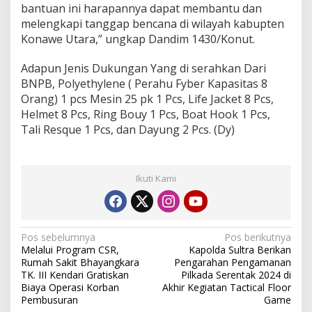
bantuan ini harapannya dapat membantu dan
i
melengkapi tanggap bencana di wilayah kabupten
B
N
Konawe Utara,” ungkap Dandim 1430/Konut.
P
B
Adapun Jenis Dukungan Yang di serahkan Dari
BNPB, Polyethylene ( Perahu Fyber Kapasitas 8
Orang) 1 pcs Mesin 25 pk 1 Pcs, Life Jacket 8 Pcs,
Helmet 8 Pcs, Ring Bouy 1 Pcs, Boat Hook 1 Pcs,
Tali Resque 1 Pcs, dan Dayung 2 Pcs. (Dy)
Ikuti Kami
N
Pos sebelumnya
Pos berikutnya
Melalui Program CSR,
Kapolda Sultra Berikan
a
Rumah Sakit Bhayangkara
Pengarahan Pengamanan
v
TK. III Kendari Gratiskan
Pilkada Serentak 2024 di
Biaya Operasi Korban
Akhir Kegiatan Tactical Floor
i
Pembusuran
Game