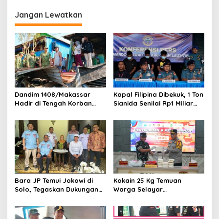
g
Jangan Lewatkan
a
s
i
p
o
s
Dandim 1408/Makassar
Kapal Filipina Dibekuk, 1 Ton
Hadir di Tengah Korban
Sianida Senilai Rp1 Miliar
Kebakaran Tallo, Salurkan
Disita di Laut Sulut
Bantuan dan Bangkitkan
Harapan
Bara JP Temui Jokowi di
Kokain 25 Kg Temuan
Solo, Tegaskan Dukungan
Warga Selayar
Stabilitas dan
Dimusnahkan di Makassar
Pemerintahan Prabowo-
Gibran