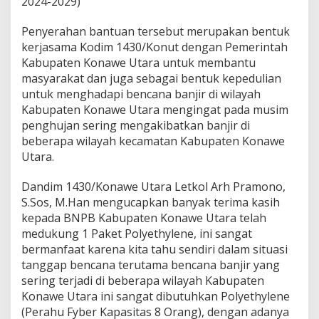
2024-2029)
o
l
Penyerahan bantuan tersebut merupakan bentuk
i
kerjasama Kodim 1430/Konut dengan Pemerintah
s
1
Kabupaten Konawe Utara untuk membantu
P
masyarakat dan juga sebagai bentuk kepedulian
a
untuk menghadapi bencana banjir di wilayah
k
Kabupaten Konawe Utara mengingat pada musim
e
penghujan sering mengakibatkan banjir di
t
P
beberapa wilayah kecamatan Kabupaten Konawe
o
Utara.
l
y
Dandim 1430/Konawe Utara Letkol Arh Pramono,
e
S.Sos, M.Han mengucapkan banyak terima kasih
t
h
kepada BNPB Kabupaten Konawe Utara telah
y
medukung 1 Paket Polyethylene, ini sangat
l
bermanfaat karena kita tahu sendiri dalam situasi
e
tanggap bencana terutama bencana banjir yang
n
e
sering terjadi di beberapa wilayah Kabupaten
d
Konawe Utara ini sangat dibutuhkan Polyethylene
a
(Perahu Fyber Kapasitas 8 Orang), dengan adanya
r