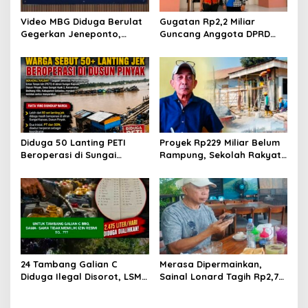
s
Video MBG Diduga Berulat
Gugatan Rp2,2 Miliar
Gegerkan Jeneponto,
Guncang Anggota DPRD
Kepala SPPG Bungeng Buka
Jeneponto, Mediasi Gagal
Suara
Sidang Masuk Pembuktian
Diduga 50 Lanting PETI
Proyek Rp229 Miliar Belum
Beroperasi di Sungai
Rampung, Sekolah Rakyat
Kapuas, Warga Tantang
Takalar Sudah Dipakai,
Aparat Bongkar Aktor di
Dugaan Pembatasan
Balik Tambang Emas Ilegal
Jurnalis Disorot
24 Tambang Galian C
Merasa Dipermainkan,
Diduga Ilegal Disorot, LSM
Sainal Lonard Tagih Rp2,75
LIN Takalar Klaim Ungkap
Miliar dan Siap Gugat
Dugaan Mafia Solar Subsidi
Sengketa Lahan 27 Ribu