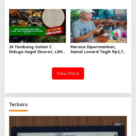
Kapuas, Warga Tantang
Takalar Sudah Dipakai,
Aparat Bongkar Aktor di
Dugaan Pembatasan
Balik Tambang Emas Ilegal
Jurnalis Disorot
24 Tambang Galian C
Merasa Dipermainkan,
Diduga Ilegal Disorot, LSM
Sainal Lonard Tagih Rp2,75
LIN Takalar Klaim Ungkap
Miliar dan Siap Gugat
Dugaan Mafia Solar Subsidi
Sengketa Lahan 27 Ribu
dan Kerusakan Lingkungan
Meter Persegi
View More
Terbaru