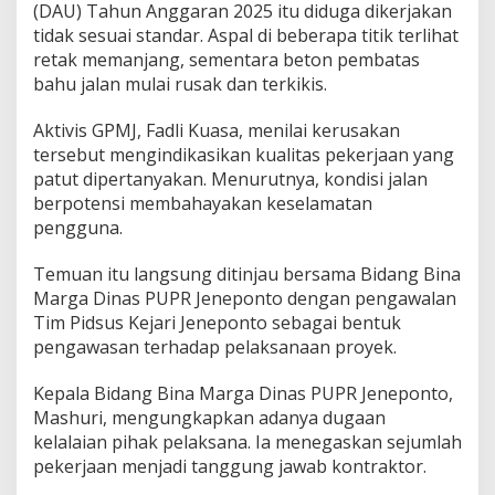
(DAU) Tahun Anggaran 2025 itu diduga dikerjakan
R
tidak sesuai standar. Aspal di beberapa titik terlihat
e
t
retak memanjang, sementara beton pembatas
a
bahu jalan mulai rusak dan terkikis.
k
h
Aktivis GPMJ, Fadli Kuasa, menilai kerusakan
i
tersebut mengindikasikan kualitas pekerjaan yang
n
g
patut dipertanyakan. Menurutnya, kondisi jalan
g
berpotensi membahayakan keselamatan
a
pengguna.
P
i
Temuan itu langsung ditinjau bersama Bidang Bina
d
s
Marga Dinas PUPR Jeneponto dengan pengawalan
u
Tim Pidsus Kejari Jeneponto sebagai bentuk
s
pengawasan terhadap pelaksanaan proyek.
K
e
Kepala Bidang Bina Marga Dinas PUPR Jeneponto,
j
a
Mashuri, mengungkapkan adanya dugaan
r
kelalaian pihak pelaksana. Ia menegaskan sejumlah
i
pekerjaan menjadi tanggung jawab kontraktor.
T
u