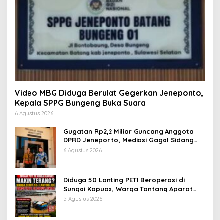
Video MBG Diduga Berulat Gegerkan Jeneponto,
Kepala SPPG Bungeng Buka Suara
6 Agustus 2026
Gugatan Rp2,2 Miliar Guncang Anggota
DPRD Jeneponto, Mediasi Gagal Sidang
Masuk Pembuktian
6 Agustus 2026
Diduga 50 Lanting PETI Beroperasi di
Sungai Kapuas, Warga Tantang Aparat
Bongkar Aktor di Balik Tambang Emas
5 Agustus 2026
Ilegal