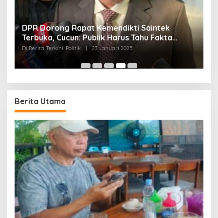
Di 
DPR Dorong Rapat Kemendikti Saintek
Terbuka, Cucun: Publik Harus Tahu Fakta
ki
Sebenarnya
Di Berita Terkini, Politik
|
23 Januari 2025
Berita Utama