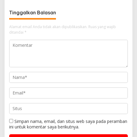
dan Kerusakan Lingkungan
Meter Persegi
Tinggalkan Balasan
Alamat email Anda tidak akan dipublikasikan.
Ruas yang wajib
ditandai
*
Simpan nama, email, dan situs web saya pada peramban
ini untuk komentar saya berikutnya.