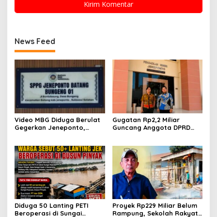
News Feed
Video MBG Diduga Berulat
Gugatan Rp2,2 Miliar
Gegerkan Jeneponto,
Guncang Anggota DPRD
Kepala SPPG Bungeng Buka
Jeneponto, Mediasi Gagal
Suara
Sidang Masuk Pembuktian
Diduga 50 Lanting PETI
Proyek Rp229 Miliar Belum
Beroperasi di Sungai
Rampung, Sekolah Rakyat