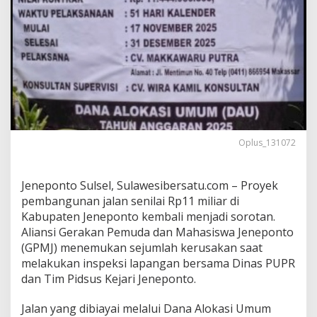
r
d
i
J
e
n
e
p
o
n
t
Oplus_131072
o
D
i
Jeneponto Sulsel, Sulawesibersatu.com – Proyek
s
pembangunan jalan senilai Rp11 miliar di
o
r
Kabupaten Jeneponto kembali menjadi sorotan.
o
Aliansi Gerakan Pemuda dan Mahasiswa Jeneponto
t
(GPMJ) menemukan sejumlah kerusakan saat
,
melakukan inspeksi lapangan bersama Dinas PUPR
A
s
dan Tim Pidsus Kejari Jeneponto.
p
a
Jalan yang dibiayai melalui Dana Alokasi Umum
l