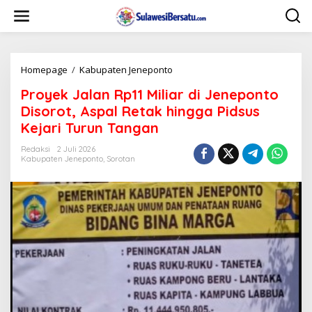
L
e
w
a
t
i
Homepage
/
Kabupaten Jeneponto
P
k
r
Proyek Jalan Rp11 Miliar di Jeneponto
e
o
k
y
Disorot, Aspal Retak hingga Pidsus
o
e
Kejari Turun Tangan
n
k
t
J
Redaksi
2 Juli 2026
e
a
Kabupaten Jeneponto
,
Sorotan
n
l
a
n
R
p
1
1
M
i
l
i
a