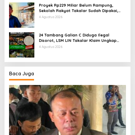
Proyek Rp229 Miliar Belum Rampung,
Sekolah Rakyat Takalar Sudah Dipakai,
Dugaan Pembatasan Jurnalis Disorot
4 Agustus 2026
24 Tambang Galian C Diduga Ilegal
Disorot, LSM LIN Takalar Klaim Ungkap
Dugaan Mafia Solar Subsidi dan Kerusakan
4 Agustus 2026
Lingkungan
Baca Juga
A
P