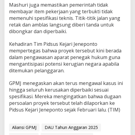
Mashuri juga memastikan pemerintah tidak
r
u
membayar item pekerjaan yang terbukti tidak
n
memenuhi spesifikasi teknis. Titik-titik jalan yang
T
retak dan amblas langsung diberi tanda untuk
a
dibongkar dan diperbaiki.
n
g
a
Kehadiran Tim Pidsus Kejari Jeneponto
n
mempertegas bahwa proyek tersebut kini berada
dalam pengawasan aparat penegak hukum guna
mengantisipasi potensi kerugian negara apabila
ditemukan pelanggaran.
GPMJ menegaskan akan terus mengawal kasus ini
hingga seluruh kerusakan diperbaiki sesuai
spesifikasi. Mereka mengingatkan bahwa dugaan
persoalan proyek tersebut telah dilaporkan ke
Pidsus Kejari Jeneponto sejak Februari lalu. (TIM)
Aliansi GPMJ
DAU Tahun Anggaran 2025