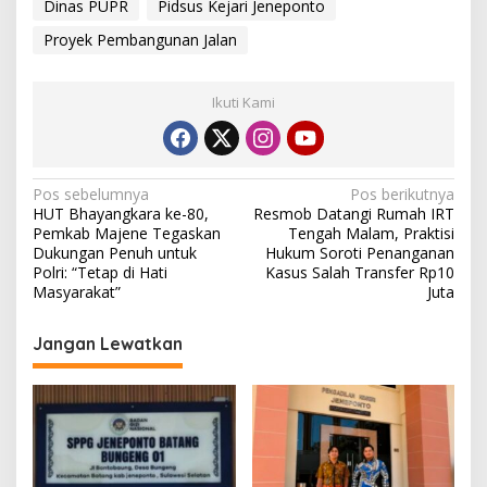
Dinas PUPR
Pidsus Kejari Jeneponto
Proyek Pembangunan Jalan
Ikuti Kami
N
Pos sebelumnya
Pos berikutnya
HUT Bhayangkara ke-80,
Resmob Datangi Rumah IRT
a
Pemkab Majene Tegaskan
Tengah Malam, Praktisi
v
Dukungan Penuh untuk
Hukum Soroti Penanganan
Polri: “Tetap di Hati
Kasus Salah Transfer Rp10
i
Masyarakat”
Juta
g
Jangan Lewatkan
a
s
i
p
o