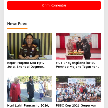
News Feed
Kejari Majene Sita Rp12
HUT Bhayangkara ke-80,
Juta, Skandal Dugaan
Pemkab Majene Tegaskan
Korupsi Dana Guru dan TPP
Dukungan Penuh untuk
Mulai Terkuak
Polri: “Tetap di Hati
Masyarakat”
Hari Lahir Pancasila 2026,
PSSC Cup 2026 Gegerkan