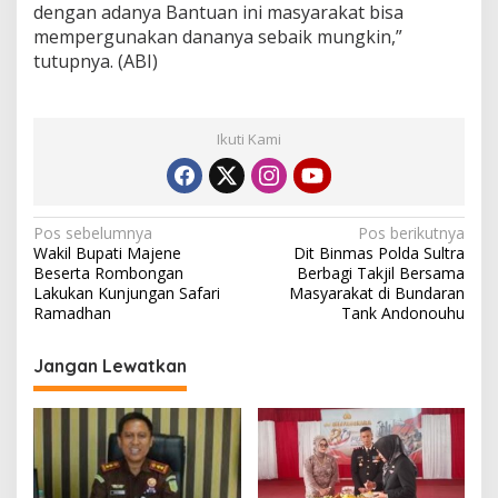
dengan adanya Bantuan ini masyarakat bisa
mempergunakan dananya sebaik mungkin,”
tutupnya. (ABI)
Ikuti Kami
N
Pos sebelumnya
Pos berikutnya
Wakil Bupati Majene
Dit Binmas Polda Sultra
a
Beserta Rombongan
Berbagi Takjil Bersama
v
Lakukan Kunjungan Safari
Masyarakat di Bundaran
Ramadhan
Tank Andonouhu
i
g
Jangan Lewatkan
a
s
i
p