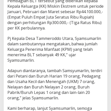
Pembagian BLT tersebut yang diberikan kepada
u
Kepala Keluarga (KK) Miskin Ekstrem untuk periode
i
Januari, Pebruari dan Maret sebesar Rp44.100.000,-
P
(Empat Puluh Empat Juta Seratus Ribu Rupiah)
r
o
dengan perhitungan Rp300.000,- (Tiga Ratus Ribu)
g
per KK perbulannya.
r
a
Pj Kepala Desa Tammeroddo Utara, Syamsumarlin
m
dalam sambutannya mengatakan,.bahwa jumlah
D
a
Keluarga Penerima Manfaat (KPM) yang telah
n
menerima BLT sebanyak 49 KK,” ujar
a
Syamsumarlin.
D
e
Adapun diantaranya, tambah Samsyumarlin, terdiri
s
a
dari Petani dan Buruh Harian 19 orang, Pedagang
dan Usaha Kecil dan Menengah (UKM) 7 orang,
Nelayan dan Buruh Nelayan 2 orang, Buruh
Pabrik/Buruh Lepas 1 orang dan lain-lain 20
orang,” jelas Syamsumarlin.
Kami berharap, lanjut Syamsumarlin, semoga