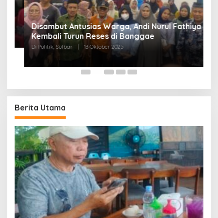
Disambut Antusias Warga, Andi Nurul Fathiya
Kembali Turun Reses di Banggae
“
Di Politik, Sulbar
|
13 Oktober 2025
W
Di
Berita Utama