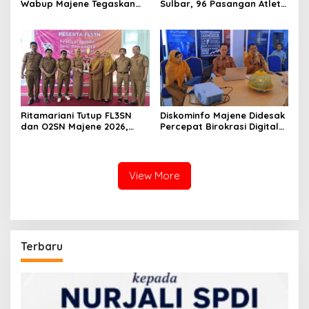
Wabup Majene Tegaskan
Sulbar, 96 Pasangan Atlet
Pancasila Harus Hidup
Ramaikan Demam
dalam Kebijakan Publik
Pickleball di Sendana
Ritamariani Tutup FL3SN
Diskominfo Majene Didesak
dan O2SN Majene 2026,
Percepat Birokrasi Digital
Cetak Generasi Berprestasi
dan Benahi Kemitraan Pers
View More
Terbaru