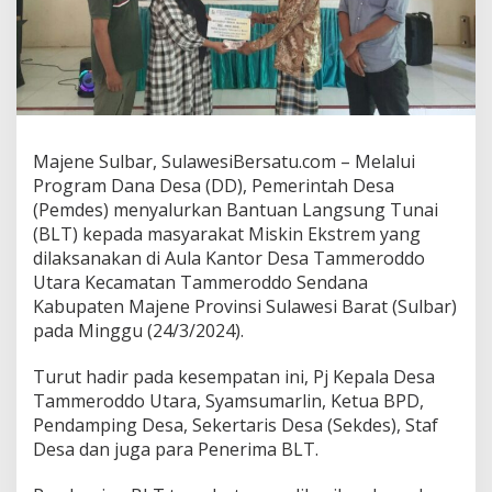
y
a
r
a
k
a
t
M
Majene Sulbar, SulawesiBersatu.com – Melalui
i
Program Dana Desa (DD), Pemerintah Desa
s
(Pemdes) menyalurkan Bantuan Langsung Tunai
k
i
(BLT) kepada masyarakat Miskin Ekstrem yang
n
dilaksanakan di Aula Kantor Desa Tammeroddo
E
Utara Kecamatan Tammeroddo Sendana
k
Kabupaten Majene Provinsi Sulawesi Barat (Sulbar)
s
pada Minggu (24/3/2024).
t
r
e
Turut hadir pada kesempatan ini, Pj Kepala Desa
m
Tammeroddo Utara, Syamsumarlin, Ketua BPD,
M
Pendamping Desa, Sekertaris Desa (Sekdes), Staf
e
Desa dan juga para Penerima BLT.
l
a
l