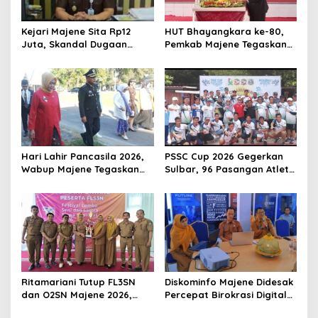
o
s
Kejari Majene Sita Rp12
HUT Bhayangkara ke-80,
Juta, Skandal Dugaan
Pemkab Majene Tegaskan
Korupsi Dana Guru dan TPP
Dukungan Penuh untuk
Mulai Terkuak
Polri: “Tetap di Hati
Masyarakat”
Hari Lahir Pancasila 2026,
PSSC Cup 2026 Gegerkan
Wabup Majene Tegaskan
Sulbar, 96 Pasangan Atlet
Pancasila Harus Hidup
Ramaikan Demam
dalam Kebijakan Publik
Pickleball di Sendana
Ritamariani Tutup FL3SN
Diskominfo Majene Didesak
dan O2SN Majene 2026,
Percepat Birokrasi Digital
Cetak Generasi Berprestasi
dan Benahi Kemitraan Pers