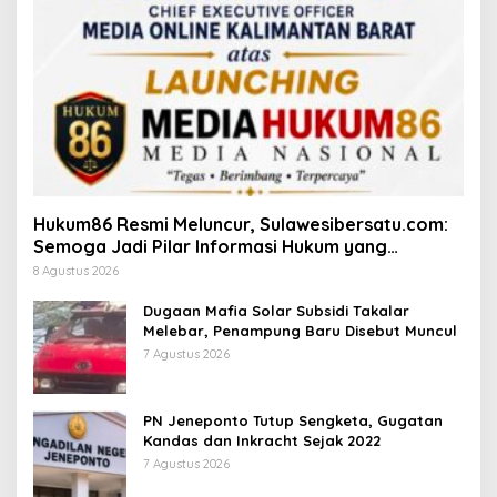
Hukum86 Resmi Meluncur, Sulawesibersatu.com:
Semoga Jadi Pilar Informasi Hukum yang
Berintegritas
8 Agustus 2026
Dugaan Mafia Solar Subsidi Takalar
Melebar, Penampung Baru Disebut Muncul
7 Agustus 2026
PN Jeneponto Tutup Sengketa, Gugatan
Kandas dan Inkracht Sejak 2022
7 Agustus 2026