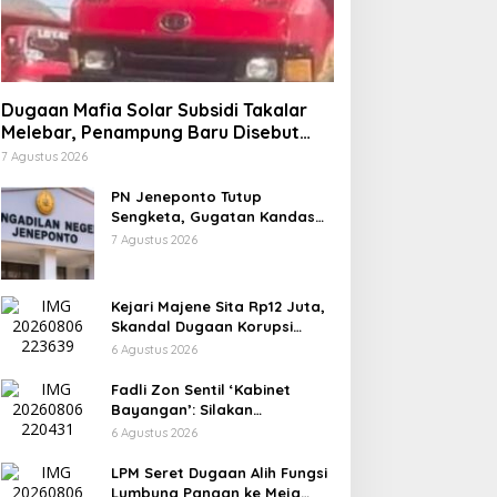
Dugaan Mafia Solar Subsidi Takalar
Melebar, Penampung Baru Disebut
Muncul
7 Agustus 2026
PN Jeneponto Tutup
Sengketa, Gugatan Kandas
dan Inkracht Sejak 2022
7 Agustus 2026
Kejari Majene Sita Rp12 Juta,
Skandal Dugaan Korupsi
Dana Guru dan TPP Mulai
6 Agustus 2026
Terkuak
Fadli Zon Sentil ‘Kabinet
Bayangan’: Silakan
Mengkritik, Asal Jangan
6 Agustus 2026
Sekadar Bayangan
LPM Seret Dugaan Alih Fungsi
Lumbung Pangan ke Meja