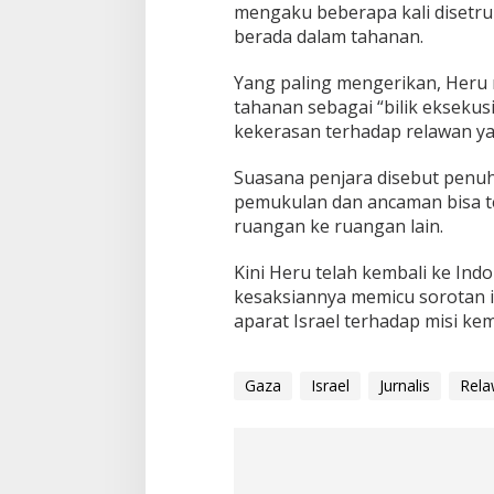
D
mengaku beberapa kali disetru
i
berada dalam tahanan.
p
u
Yang paling mengerikan, Heru
k
tahanan sebagai “bilik eksekusi
u
l
kekerasan terhadap relawan y
,
h
Suasana penjara disebut penuh
i
pemukulan dan ancaman bisa te
n
ruangan ke ruangan lain.
g
g
a
Kini Heru telah kembali ke In
D
kesaksiannya memicu sorotan i
i
aparat Israel terhadap misi kem
i
n
j
a
Gaza
Israel
Jurnalis
Rela
k