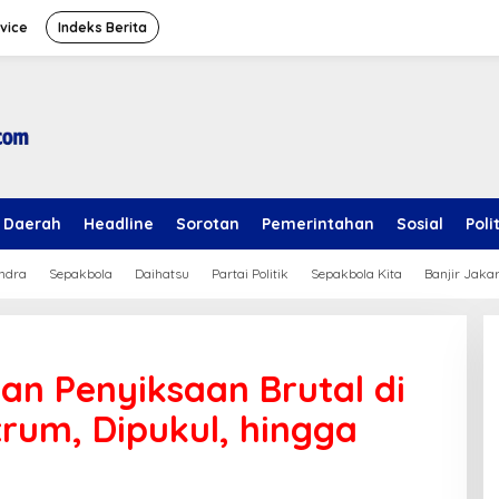
vice
Indeks Berita
Daerah
Headline
Sorotan
Pemerintahan
Sosial
Poli
ndra
Sepakbola
Daihatsu
Partai Politik
Sepakbola Kita
Banjir Jaka
n Penyiksaan Brutal di
etrum, Dipukul, hingga