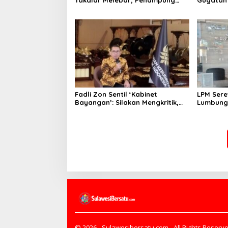
Takalar Melebar, Penampung
Gugatan 
Baru Disebut Muncul
Sejak 20
Fadli Zon Sentil ‘Kabinet
LPM Sere
Bayangan’: Silakan Mengkritik,
Lumbung 
Asal Jangan Sekadar Bayangan
Kejari J
Bongkar
© 2026 - Sulawesibersatu.com - All Rights Reserve