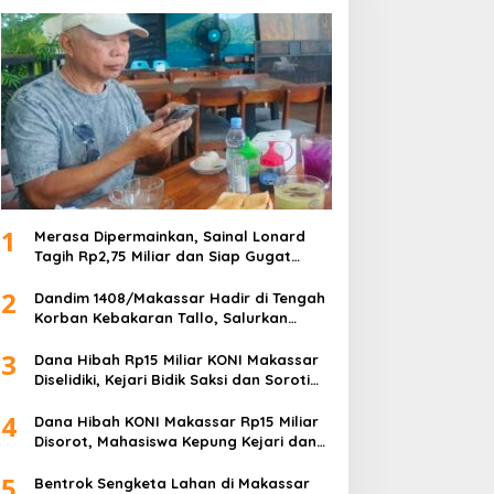
1
Merasa Dipermainkan, Sainal Lonard
Tagih Rp2,75 Miliar dan Siap Gugat
Sengketa Lahan 27 Ribu Meter Persegi
2
Dandim 1408/Makassar Hadir di Tengah
Korban Kebakaran Tallo, Salurkan
Bantuan dan Bangkitkan Harapan
3
Dana Hibah Rp15 Miliar KONI Makassar
Diselidiki, Kejari Bidik Saksi dan Soroti
Mundurnya 9 Pengurus
4
Dana Hibah KONI Makassar Rp15 Miliar
Disorot, Mahasiswa Kepung Kejari dan
Desak Usut Tanpa Ampun
5
Bentrok Sengketa Lahan di Makassar