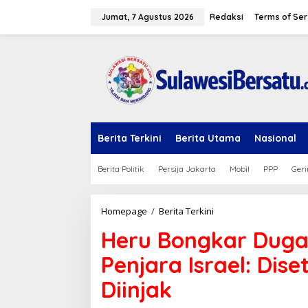
L
e
Jumat, 7 Agustus 2026
Redaksi
Terms of Ser
w
a
t
i
k
e
k
o
n
Berita Terkini
Berita Utama
Nasional
t
e
n
Berita Politik
Persija Jakarta
Mobil
PPP
Geri
Homepage
/
Berita Terkini
H
e
Heru Bongkar Dugaa
r
u
Penjara Israel: Dis
B
o
Diinjak
n
g