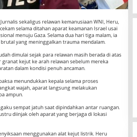
Serap Aspirasi Petani, Hj. Fadillah
Fahriana Salurkan 25 Hand
 Jurnalis sekaligus relawan kemanusiaan WNI, Heru,
Sprayer di Desa Topejawa
Di Kabupaten Takalar, Politik
|
21 Desember
kam selama ditahan aparat keamanan Israel usai
2025
sional menuju Gaza. Selama dua hari tiga malam, ia
 brutal yang meninggalkan trauma mendalam.
ah dimulai sejak para relawan masih berada di atas
r granat kejut ke arah relawan sebelum mereka
aratan dalam kondisi penuh ancaman.
ipaksa menundukkan kepala selama proses
angkat wajah, aparat langsung melakukan
pa ampun.
gaku sempat jatuh saat dipindahkan antar ruangan.
tru diinjak oleh aparat yang berjaga di lokasi
yiksaan menggunakan alat kejut listrik. Heru