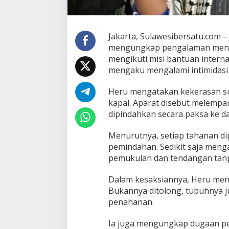
d
i
P
e
Jakarta, Sulawesibersatu.com –
n
mengungkap pengalaman mence
j
a
mengikuti misi bantuan interna
r
mengaku mengalami intimidasi
a
I
Heru mengatakan kekerasan sud
s
kapal. Aparat disebut melempa
r
a
dipindahkan secara paksa ke d
e
l
Menurutnya, setiap tahanan d
:
pemindahan. Sedikit saja meng
D
pemukulan dan tendangan tan
i
s
e
Dalam kesaksiannya, Heru men
t
Bukannya ditolong, tubuhnya jus
r
penahanan.
u
m
Ia juga mengungkap dugaan pen
,