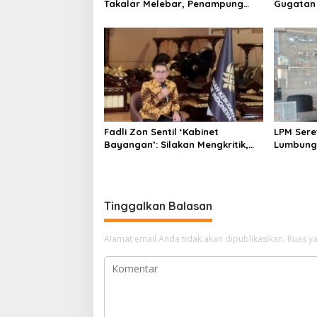
Takalar Melebar, Penampung
Gugatan 
Baru Disebut Muncul
Sejak 20
Fadli Zon Sentil ‘Kabinet
LPM Sere
Bayangan’: Silakan Mengkritik,
Lumbung 
Asal Jangan Sekadar Bayangan
Kejari J
Bongkar
Tinggalkan Balasan
Alamat email Anda tidak akan dipublikasikan.
Ruas ya