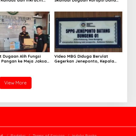
Kandas dan Inkracht
Skandal Dugaan Korupsi Dana
22
Guru dan TPP Mulai Terkuak
t Dugaan Alih Fungsi
Video MBG Diduga Berulat
Pangan ke Meja Jaksa,
Gegerkan Jeneponto, Kepala
eneponto Didesak
SPPG Bungeng Buka Suara
 Seluruh Dokumen
View More
d.
Redaksi
Terms of Service
Indeks Berita