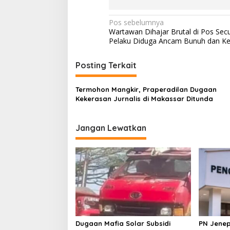
N
Pos sebelumnya
Wartawan Dihajar Brutal di Pos Secu
a
Pelaku Diduga Ancam Bunuh dan K
v
i
Posting Terkait
g
Termohon Mangkir, Praperadilan Dugaan
a
Kekerasan Jurnalis di Makassar Ditunda
s
i
Jangan Lewatkan
p
o
s
Dugaan Mafia Solar Subsidi
PN Jenep