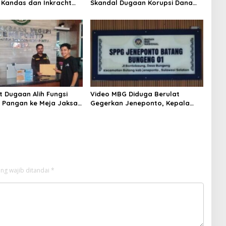
Kandas dan Inkracht
Skandal Dugaan Korupsi Dana
22
Guru dan TPP Mulai Terkuak
t Dugaan Alih Fungsi
Video MBG Diduga Berulat
Pangan ke Meja Jaksa,
Gegerkan Jeneponto, Kepala
eneponto Didesak
SPPG Bungeng Buka Suara
 Seluruh Dokumen
ng wajib ditandai
*