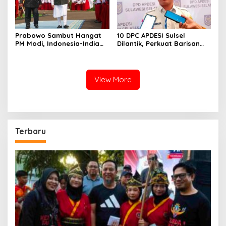
Prabowo Sambut Hangat
10 DPC APDESI Sulsel
PM Modi, Indonesia-India
Dilantik, Perkuat Barisan
Perkuat Kemitraan
Kepala Desa Kawal
Strategis
Program Nasional
View More
Terbaru