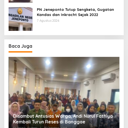
PN Jeneponto Tutup Sengketa, Gugatan
Kandas dan Inkracht Sejak 2022
7 Agustus 2026
Baca Juga
Disambut Antusias Warga, Andi Nurul Fathiya
Kembali Turun Reses di Banggae
“
Di Politik, Sulbar
|
13 Oktober 2025