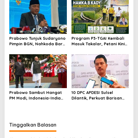
Jalan Protokol
LSM Bahas Pembangunan
Prabowo Tunjuk Sudaryono
Program P3-TGAI Kembali
Pimpin BGN, Nahkoda Baru
Masuk Takalar, Petani Kini
Program Makan Bergizi
Bisa Panen Hingga Tiga Kali
Gratis
Prabowo Sambut Hangat
10 DPC APDESI Sulsel
PM Modi, Indonesia-India
Dilantik, Perkuat Barisan
Perkuat Kemitraan
Kepala Desa Kawal
Strategis
Program Nasional
Tinggalkan Balasan