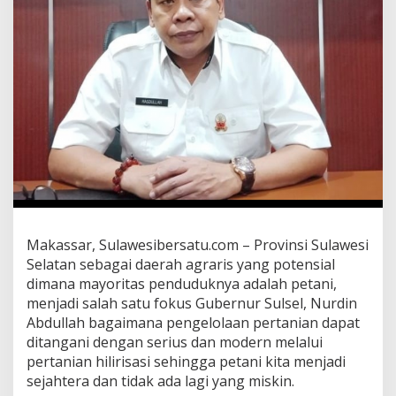
H
i
l
i
r
i
s
a
s
i
P
e
t
a
n
Makassar, Sulawesibersatu.com – Provinsi Sulawesi
i
Selatan sebagai daerah agraris yang potensial
H
a
dimana mayoritas penduduknya adalah petani,
r
menjadi salah satu fokus Gubernur Sulsel, Nurdin
u
Abdullah bagaimana pengelolaan pertanian dapat
s
ditangani dengan serius dan modern melalui
S
pertanian hilirisasi sehingga petani kita menjadi
e
j
sejahtera dan tidak ada lagi yang miskin.
a