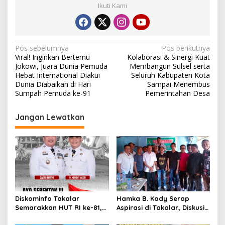
Ikuti Kami
N
Pos sebelumnya
Pos berikutnya
Viral! Inginkan Bertemu
Kolaborasi & Sinergi Kuat
a
Jokowi, Juara Dunia Pemuda
Membangun Sulsel serta
v
Hebat International Diakui
Seluruh Kabupaten Kota
Dunia Diabaikan di Hari
Sampai Menembus
i
Sumpah Pemuda ke-91
Pemerintahan Desa
g
Jangan Lewatkan
a
s
i
p
o
s
Diskominfo Takalar
Hamka B. Kady Serap
Semarakkan HUT RI ke-81,
Aspirasi di Takalar, Diskusi
Pasang Umbul-Umbul di
Santai Bersama Media dan