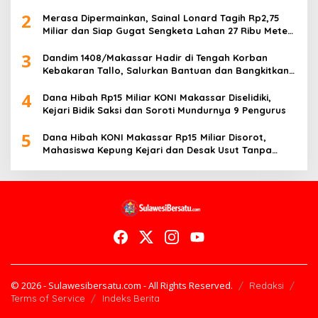
Kemanusiaan
2
Merasa Dipermainkan, Sainal Lonard Tagih Rp2,75
Miliar dan Siap Gugat Sengketa Lahan 27 Ribu Meter
Persegi
3
Dandim 1408/Makassar Hadir di Tengah Korban
Kebakaran Tallo, Salurkan Bantuan dan Bangkitkan
Harapan
4
Dana Hibah Rp15 Miliar KONI Makassar Diselidiki,
Kejari Bidik Saksi dan Soroti Mundurnya 9 Pengurus
5
Dana Hibah KONI Makassar Rp15 Miliar Disorot,
Mahasiswa Kepung Kejari dan Desak Usut Tanpa
Ampun
© 2026 - Sulawesibersatu.com - All Rights Reserved.
Redaksi
Terms of Service
Indeks Berita