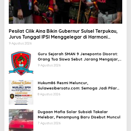
Pesilat Cilik Aina Bikin Gubernur Sulsel Terpukau,
Jurus Tunggal IPSI Menggelegar di Harmoni
Kemanusiaan
9 Agustus 2026
Guru Sejarah SMAN 9 Jeneponto Disorot:
Orang Tua Siswa Sebut Jarang Mengajar,
Sekolah Bungkam
9 Agustus 2026
Hukum86 Resmi Meluncur,
Sulawesibersatu.com: Semoga Jadi Pilar
Informasi Hukum yang Berintegritas
8 Agustus 2026
Dugaan Mafia Solar Subsidi Takalar
Melebar, Penampung Baru Disebut Muncul
7 Agustus 2026