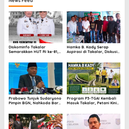
News Feed
Diskominfo Takalar
Hamka B. Kady Serap
Semarakkan HUT RI ke-81,
Aspirasi di Takalar, Diskusi
Pasang Umbul-Umbul di
Santai Bersama Media dan
Jalan Protokol
LSM Bahas Pembangunan
Prabowo Tunjuk Sudaryono
Program P3-TGAI Kembali
Pimpin BGN, Nahkoda Baru
Masuk Takalar, Petani Kini
Program Makan Bergizi
Bisa Panen Hingga Tiga Kali
Gratis