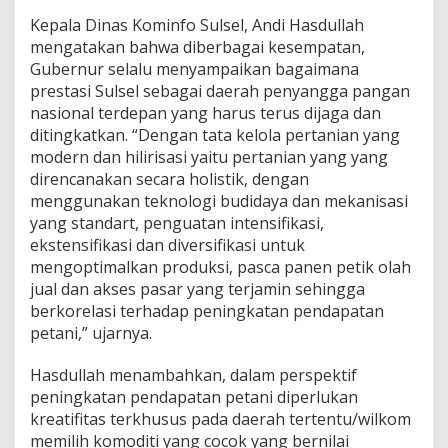
h
Kepala Dinas Kominfo Sulsel, Andi Hasdullah
t
mengatakan bahwa diberbagai kesempatan,
e
Gubernur selalu menyampaikan bagaimana
r
a
prestasi Sulsel sebagai daerah penyangga pangan
d
nasional terdepan yang harus terus dijaga dan
a
ditingkatkan. “Dengan tata kelola pertanian yang
n
modern dan hilirisasi yaitu pertanian yang yang
T
a
direncanakan secara holistik, dengan
k
menggunakan teknologi budidaya dan mekanisasi
B
yang standart, penguatan intensifikasi,
o
ekstensifikasi dan diversifikasi untuk
l
mengoptimalkan produksi, pasca panen petik olah
e
h
jual dan akses pasar yang terjamin sehingga
M
berkorelasi terhadap peningkatan pendapatan
i
petani,” ujarnya.
s
k
Hasdullah menambahkan, dalam perspektif
i
n
peningkatan pendapatan petani diperlukan
kreatifitas terkhusus pada daerah tertentu/wilkom
memilih komoditi yang cocok yang bernilai