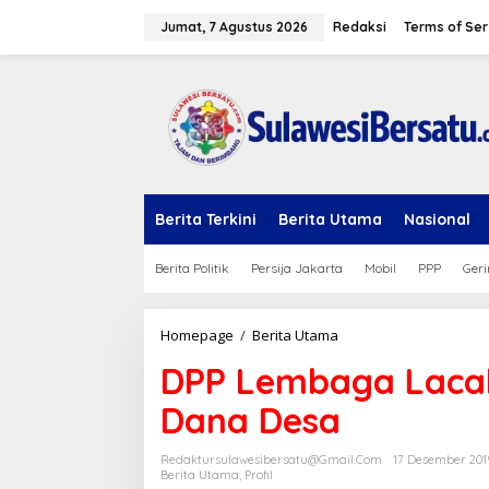
L
e
Jumat, 7 Agustus 2026
Redaksi
Terms of Ser
w
a
t
i
k
e
k
o
n
Berita Terkini
Berita Utama
Nasional
t
e
n
Berita Politik
Persija Jakarta
Mobil
PPP
Geri
Homepage
/
Berita Utama
D
P
DPP Lembaga Lacak
P
L
Dana Desa
e
m
b
Redaktursulawesibersatu@gmail.com
17 Desember 201
a
Berita Utama
,
Profil