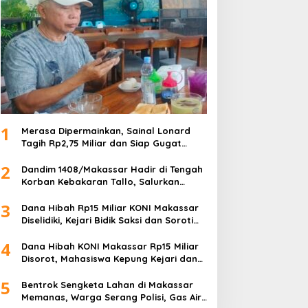
1
Merasa Dipermainkan, Sainal Lonard
Tagih Rp2,75 Miliar dan Siap Gugat
Sengketa Lahan 27 Ribu Meter Persegi
2
Dandim 1408/Makassar Hadir di Tengah
Korban Kebakaran Tallo, Salurkan
Bantuan dan Bangkitkan Harapan
3
Dana Hibah Rp15 Miliar KONI Makassar
Diselidiki, Kejari Bidik Saksi dan Soroti
Mundurnya 9 Pengurus
4
Dana Hibah KONI Makassar Rp15 Miliar
Disorot, Mahasiswa Kepung Kejari dan
Desak Usut Tanpa Ampun
5
Bentrok Sengketa Lahan di Makassar
Memanas, Warga Serang Polisi, Gas Air