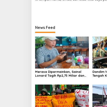
News Feed
Merasa Dipermainkan, Sainal
Dandim 1
Lonard Tagih Rp2,75 Miliar dan
Tengah K
Siap Gugat Sengketa Lahan 27
Salurkan
Ribu Meter Persegi
Bangkit