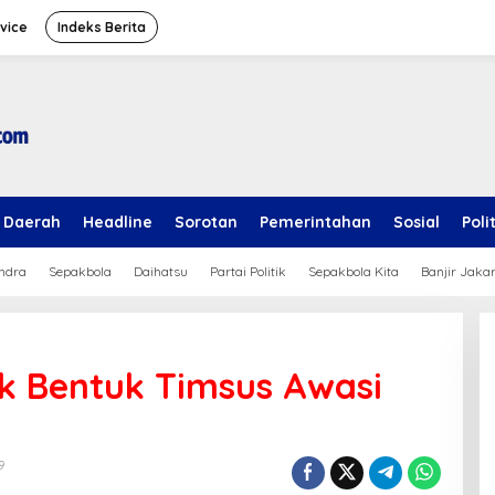
vice
Indeks Berita
Daerah
Headline
Sorotan
Pemerintahan
Sosial
Poli
ndra
Sepakbola
Daihatsu
Partai Politik
Sepakbola Kita
Banjir Jaka
 Bentuk Timsus Awasi
9