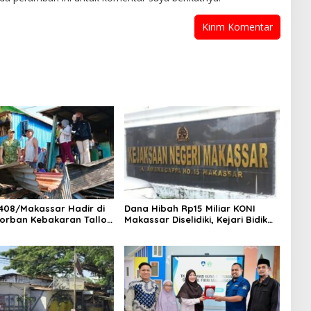
408/Makassar Hadir di
Dana Hibah Rp15 Miliar KONI
orban Kebakaran Tallo,
Makassar Diselidiki, Kejari Bidik
 Bantuan dan
Saksi dan Soroti Mundurnya 9
kan Harapan
Pengurus