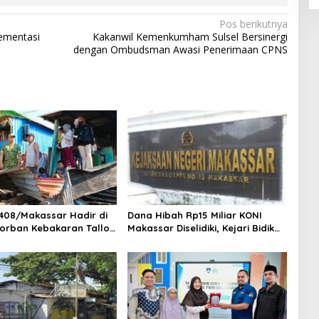
Pos berikutnya
ementasi
Kakanwil Kemenkumham Sulsel Bersinergi
dengan Ombudsman Awasi Penerimaan CPNS
408/Makassar Hadir di
Dana Hibah Rp15 Miliar KONI
orban Kebakaran Tallo,
Makassar Diselidiki, Kejari Bidik
 Bantuan dan
Saksi dan Soroti Mundurnya 9
kan Harapan
Pengurus