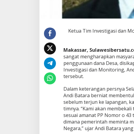
a
n
a
D
e
s
Ketua Tim Investigasi dan M
a
Makassar, Sulawesibersatu
sangat mengharapkan masyara
penggunaan dana Desa, disikap
Investigasi dan Monitoring, An
tersebut.
Dalam keterangan persnya Sel
Andi Batara berniat membentu
sebelum terjun ke lapangan, k
timnya.
“Kami akan membekali t
sesuai amanat PP Nomor o 43 
dimana pemerintah meminta m
Negara,” ujar Andi Batara yang 