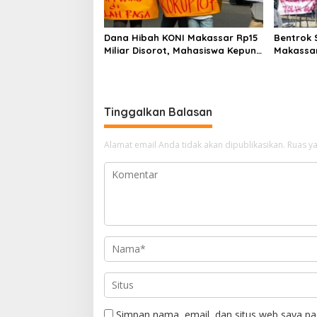
Dana Hibah KONI Makassar Rp15
Bentrok 
Miliar Disorot, Mahasiswa Kepung
Makassa
Kejari dan Desak Usut Tanpa
Serang Po
Ampun
Ditemba
Tinggalkan Balasan
Alamat email Anda tidak akan dipublikasikan.
Ruas ya
Simpan nama, email, dan situs web saya pa