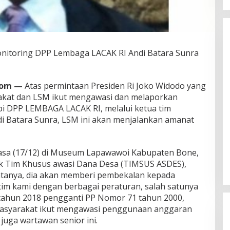
Serap Aspirasi Petani, Hj. Fadillah
Fahriana Salurkan 25 Hand
Sprayer di Desa Topejawa
Di Kabupaten Takalar, Politik
|
21 Desember
2025
onitoring DPP Lembaga LACAK RI Andi Batara Sunra
.com —
Atas permintaan Presiden Ri Joko Widodo yang
kat dan LSM ikut mengawasi dan melaporkan
i DPP LEMBAGA LACAK RI, melalui ketua tim
di Batara Sunra, LSM ini akan menjalankan amanat
asa (17/12) di Museum Lapawawoi Kabupaten Bone,
k Tim Khusus awasi Dana Desa (TIMSUS ASDES),
atanya, dia akan memberi pembekalan kepada
im kami dengan berbagai peraturan, salah satunya
tahun 2018 pengganti PP Nomor 71 tahun 2000,
asyarakat ikut mengawasi penggunaan anggaran
juga wartawan senior ini.