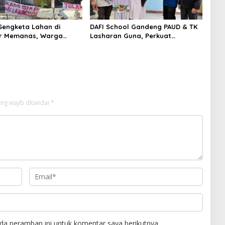
Sengketa Lahan di
DAFI School Gandeng PAUD & TK
r Memanas, Warga
Lasharan Guna, Perkuat
lisi, Gas Air Mata
Kolaborasi Pendidikan Sejak Usia
kkan
Dini
ng wajib ditandai
*
da peramban ini untuk komentar saya berikutnya.