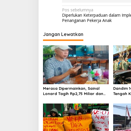
N
Pos sebelumnya
Diperlukan Keterpaduan dalam Impl
a
Penanganan Pekerja Anak
v
i
Jangan Lewatkan
g
a
s
i
p
o
Merasa Dipermainkan, Sainal
Dandim 1
s
Lonard Tagih Rp2,75 Miliar dan
Tengah K
Siap Gugat Sengketa Lahan 27
Salurkan
Ribu Meter Persegi
Bangkit