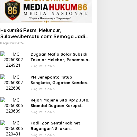
Hukum86 Resmi Meluncur,
Sulawesibersatu.com: Semoga Jadi
Pilar Informasi Hukum yang
8 Agustus 2026
Berintegritas
Dugaan Mafia Solar Subsidi
Takalar Melebar, Penampung
Baru Disebut Muncul
7 Agustus 2026
PN Jeneponto Tutup
Sengketa, Gugatan Kandas
dan Inkracht Sejak 2022
7 Agustus 2026
Kejari Majene Sita Rp12 Juta,
Skandal Dugaan Korupsi
Dana Guru dan TPP Mulai
6 Agustus 2026
Terkuak
Fadli Zon Sentil ‘Kabinet
Bayangan’: Silakan
Mengkritik, Asal Jangan
6 Agustus 2026