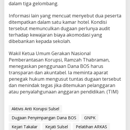
dalam tiga gelombang.
o
r
k
Informasi lain yang mencuat menyebut dua peserta
a
ditempatkan dalam satu kamar hotel. Kondisi
n
tersebut memunculkan dugaan perlunya audit
k
terhadap kewajaran biaya akomodasi yang
e
dibebankan kepada sekolah.
K
e
j
Wakil Ketua Umum Gerakan Nasional
a
Pemberantasan Korupsi, Ramzah Thabraman,
k
menegaskan penggunaan Dana BOS harus
s
transparan dan akuntabel. Ia meminta aparat
a
a
penegak hukum mengusut tuntas dugaan tersebut
n
dan menindak tegas jika ditemukan pelanggaran
atau penyalahgunaan anggaran pendidikan. (TIM)
Aktivis Anti Korupsi Sulsel
Dugaan Penyimpangan Dana BOS
GNPK
Kejari Takalar
Kejati Sulsel
Pelatihan ARKAS