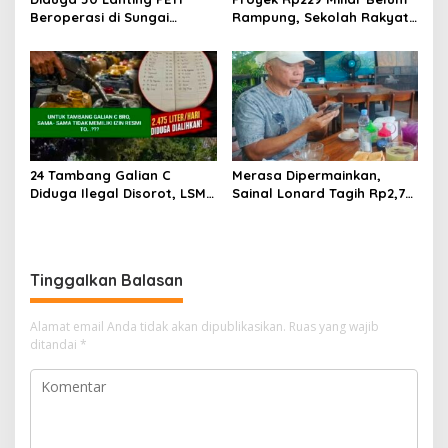
Beroperasi di Sungai
Rampung, Sekolah Rakyat
Kapuas, Warga Tantang
Takalar Sudah Dipakai,
Aparat Bongkar Aktor di
Dugaan Pembatasan
Balik Tambang Emas Ilegal
Jurnalis Disorot
24 Tambang Galian C
Merasa Dipermainkan,
Diduga Ilegal Disorot, LSM
Sainal Lonard Tagih Rp2,75
LIN Takalar Klaim Ungkap
Miliar dan Siap Gugat
Dugaan Mafia Solar Subsidi
Sengketa Lahan 27 Ribu
dan Kerusakan Lingkungan
Meter Persegi
Tinggalkan Balasan
Alamat email Anda tidak akan dipublikasikan.
Ruas yang wajib
ditandai
*