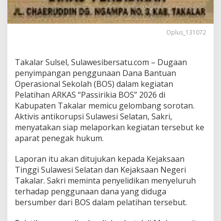
n
c
a
n
Oplus_131072
g
D
u
Takalar Sulsel, Sulawesibersatu.com – Dugaan
g
penyimpangan penggunaan Dana Bantuan
a
Operasional Sekolah (BOS) dalam kegiatan
a
Pelatihan ARKAS “Passirikia BOS” 2026 di
n
P
Kabupaten Takalar memicu gelombang sorotan.
e
Aktivis antikorupsi Sulawesi Selatan, Sakri,
n
menyatakan siap melaporkan kegiatan tersebut ke
y
aparat penegak hukum.
i
m
p
Laporan itu akan ditujukan kepada Kejaksaan
a
Tinggi Sulawesi Selatan dan Kejaksaan Negeri
n
Takalar. Sakri meminta penyelidikan menyeluruh
g
terhadap penggunaan dana yang diduga
a
n
bersumber dari BOS dalam pelatihan tersebut.
,
P