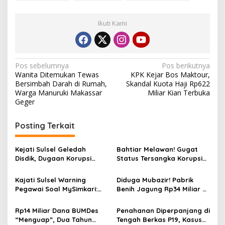
Ikuti Kami
N
Pos sebelumnya
Pos berikutnya
Wanita Ditemukan Tewas
KPK Kejar Bos Maktour,
a
Bersimbah Darah di Rumah,
Skandal Kuota Haji Rp622
v
Warga Manuruki Makassar
Miliar Kian Terbuka
Geger
i
g
Posting Terkait
a
s
Kejati Sulsel Geledah
Bahtiar Melawan! Gugat
Disdik, Dugaan Korupsi
Status Tersangka Korupsi
i
Perpustakaan Digital Rp13
Nanas Rp60 Miliar, Kejati
p
Miliar Kian Terkuak
Sulsel Tak Gentar
Kajati Sulsel Warning
Diduga Mubazir! Pabrik
Pegawai Soal MySimkari:
Benih Jagung Rp34 Miliar di
o
Tukin Bisa Terancam
Maros Kini Sepi Aktivitas
s
Rp14 Miliar Dana BUMDes
Penahanan Diperpanjang di
“Menguap”, Dua Tahun
Tengah Berkas P19, Kasus