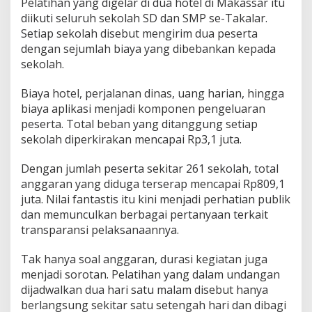
Pelatihan yang digelar di dua hotel di Makassar itu
e
diikuti seluruh sekolah SD dan SMP se-Takalar.
l
Setiap sekolah disebut mengirim dua peserta
a
t
dengan sejumlah biaya yang dibebankan kepada
i
sekolah.
h
a
Biaya hotel, perjalanan dinas, uang harian, hingga
n
biaya aplikasi menjadi komponen pengeluaran
A
R
peserta. Total beban yang ditanggung setiap
K
sekolah diperkirakan mencapai Rp3,1 juta.
A
S
Dengan jumlah peserta sekitar 261 sekolah, total
T
anggaran yang diduga terserap mencapai Rp809,1
a
k
juta. Nilai fantastis itu kini menjadi perhatian publik
a
dan memunculkan berbagai pertanyaan terkait
l
transparansi pelaksanaannya.
a
r
Tak hanya soal anggaran, durasi kegiatan juga
D
i
menjadi sorotan. Pelatihan yang dalam undangan
l
dijadwalkan dua hari satu malam disebut hanya
a
berlangsung sekitar satu setengah hari dan dibagi
p