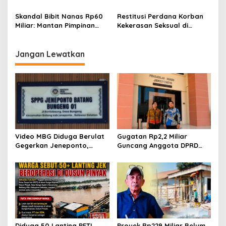
Mandek Publik Curiga Ada
Ustadz Mustari Guncang
yang Ditutup-tutupi
Kepercayaan Publik
Skandal Bibit Nanas Rp60
Restitusi Perdana Korban
Miliar: Mantan Pimpinan
Kekerasan Seksual di
DPRD Sulsel Diperiksa,
Sulsel, LPSK dan Kejati
Dugaan Korupsi Makin
Serahkan Bantuan
Menggurita
Jangan Lewatkan
Video MBG Diduga Berulat
Gugatan Rp2,2 Miliar
Gegerkan Jeneponto,
Guncang Anggota DPRD
Kepala SPPG Bungeng Buka
Jeneponto, Mediasi Gagal
Suara
Sidang Masuk Pembuktian
Diduga 50 Lanting PETI
Proyek Rp229 Miliar Belum