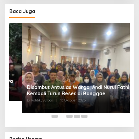
Baca Juga
Disambut Antusias Warga, Andi Nurul Fathiya
Kembali Turun Reses di Banggae
“
Di Politik, Sulbar
|
13 Oktober 2025
W
Di
Berita Utama