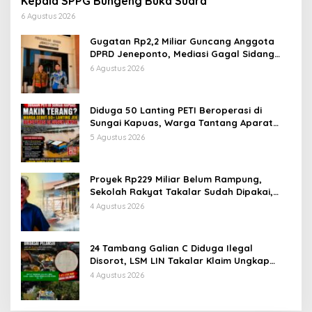
Kepala SPPG Bungeng Buka Suara
6 Agustus 2026
Gugatan Rp2,2 Miliar Guncang Anggota
DPRD Jeneponto, Mediasi Gagal Sidang
Masuk Pembuktian
6 Agustus 2026
Diduga 50 Lanting PETI Beroperasi di
Sungai Kapuas, Warga Tantang Aparat
Bongkar Aktor di Balik Tambang Emas
5 Agustus 2026
Ilegal
Proyek Rp229 Miliar Belum Rampung,
Sekolah Rakyat Takalar Sudah Dipakai,
Dugaan Pembatasan Jurnalis Disorot
4 Agustus 2026
24 Tambang Galian C Diduga Ilegal
Disorot, LSM LIN Takalar Klaim Ungkap
Dugaan Mafia Solar Subsidi dan Kerusakan
4 Agustus 2026
Lingkungan