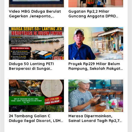
Video MBG Diduga Berulat
Gugatan Rp2,2 Miliar
Gegerkan Jeneponto,
Guncang Anggota DPRD
Kepala SPPG Bungeng Buka
Jeneponto, Mediasi Gagal
Suara
Sidang Masuk Pembuktian
Diduga 50 Lanting PETI
Proyek Rp229 Miliar Belum
Beroperasi di Sungai
Rampung, Sekolah Rakyat
Kapuas, Warga Tantang
Takalar Sudah Dipakai,
Aparat Bongkar Aktor di
Dugaan Pembatasan
Balik Tambang Emas Ilegal
Jurnalis Disorot
24 Tambang Galian C
Merasa Dipermainkan,
Diduga Ilegal Disorot, LSM
Sainal Lonard Tagih Rp2,75
LIN Takalar Klaim Ungkap
Miliar dan Siap Gugat
Dugaan Mafia Solar Subsidi
Sengketa Lahan 27 Ribu