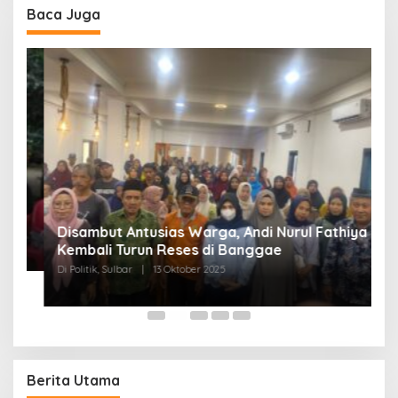
Baca Juga
Disambut Antusias Warga, Andi Nurul Fathiya
Kembali Turun Reses di Banggae
“
Di Politik, Sulbar
|
13 Oktober 2025
W
Di
Berita Utama