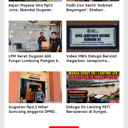
Kejari Majene Sita Rp12
Fadli Zon Sentil ‘Kabinet
Juta, Skandal Dugaan
Bayangan’: Silakan
Korupsi Dana Guru dan TPP
Mengkritik, Asal Jangan
Mulai Terkuak
Sekadar Bayangan
LPM Seret Dugaan Alih
Video MBG Diduga Berulat
Fungsi Lumbung Pangan ke
Gegerkan Jeneponto,
Meja Jaksa, Kejari
Kepala SPPG Bungeng Buka
Jeneponto Didesak
Suara
Bongkar Seluruh Dokumen
Gugatan Rp2,2 Miliar
Diduga 50 Lanting PETI
Guncang Anggota DPRD
Beroperasi di Sungai
Jeneponto, Mediasi Gagal
Kapuas, Warga Tantang
Sidang Masuk Pembuktian
Aparat Bongkar Aktor di
Balik Tambang Emas Ilegal