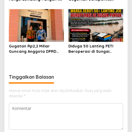
Meja Jaksa, Kejari
Kepala SPPG Bungeng Buka
Jeneponto Didesak
Suara
Bongkar Seluruh Dokumen
Gugatan Rp2,2 Miliar
Diduga 50 Lanting PETI
Guncang Anggota DPRD
Beroperasi di Sungai
Jeneponto, Mediasi Gagal
Kapuas, Warga Tantang
Sidang Masuk Pembuktian
Aparat Bongkar Aktor di
Balik Tambang Emas Ilegal
Tinggalkan Balasan
Alamat email Anda tidak akan dipublikasikan.
Ruas yang wajib
ditandai
*