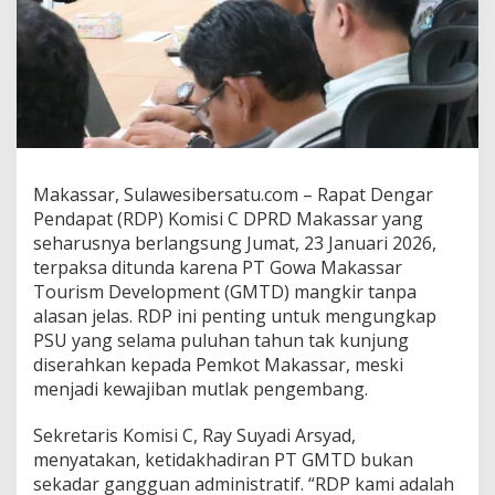
k
a
s
s
a
r
T
u
n
Makassar, Sulawesibersatu.com – Rapat Dengar
d
a
Pendapat (RDP) Komisi C DPRD Makassar yang
R
seharusnya berlangsung Jumat, 23 Januari 2026,
D
terpaksa ditunda karena PT Gowa Makassar
P
Tourism Development (GMTD) mangkir tanpa
,
P
alasan jelas. RDP ini penting untuk mengungkap
e
PSU yang selama puluhan tahun tak kunjung
m
diserahkan kepada Pemkot Makassar, meski
k
menjadi kewajiban mutlak pengembang.
o
t
A
Sekretaris Komisi C, Ray Suyadi Arsyad,
n
menyatakan, ketidakhadiran PT GMTD bukan
c
sekadar gangguan administratif. “RDP kami adalah
a