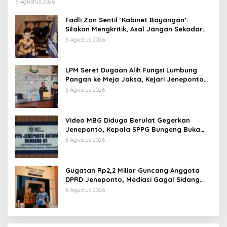
6 Agustus 2026
Fadli Zon Sentil ‘Kabinet Bayangan’:
Silakan Mengkritik, Asal Jangan Sekadar
Bayangan
6 Agustus 2026
LPM Seret Dugaan Alih Fungsi Lumbung
Pangan ke Meja Jaksa, Kejari Jeneponto
Didesak Bongkar Seluruh Dokumen
6 Agustus 2026
Video MBG Diduga Berulat Gegerkan
Jeneponto, Kepala SPPG Bungeng Buka
Suara
6 Agustus 2026
Gugatan Rp2,2 Miliar Guncang Anggota
DPRD Jeneponto, Mediasi Gagal Sidang
Masuk Pembuktian
6 Agustus 2026