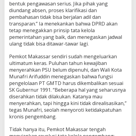
bentuk pengawasan serius. Jika pihak yang
n
diundang absen, proses klarifikasi dan
g
-
pembahasan tidak bisa berjalan adil dan
A
transparan.” Ia menekankan bahwa DPRD akan
n
tetap menegakkan prinsip tata kelola
c
pemerintahan yang baik, dan menegaskan jadwal
a
n
ulang tidak bisa ditawar-tawar lagi.
g
“
Pemkot Makassar sendiri sudah mengeluarkan
T
ultimatum keras. Puluhan tahun kewajiban
a
menyerahkan PSU belum dipenuhi, dan Wali Kota
r
i
Munafri Arifuddin menegaskan bahwa fungsi
k
pengelolaan PT GMTD harus dikembalikan sesuai
K
SK Gubernur 1991. “Beberapa hal yang seharusnya
e
diserahkan tidak dilakukan. Katanya mau
m
menyerahkan, tapi hingga kini tidak direalisasikan,”
b
a
tegas Munafri, seolah menyoroti ketidakpatuhan
l
kronis pengembang.
i
”
Tidak hanya itu, Pemkot Makassar tengah
K
menyiapkan revolusi tata kelola pengembang:
a