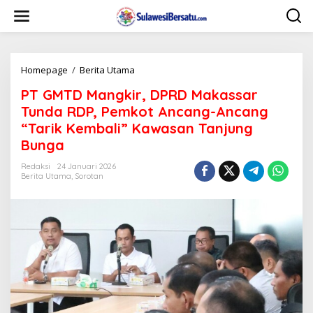
L
e
w
a
t
i
Homepage
/
Berita Utama
P
k
T
PT GMTD Mangkir, DPRD Makassar
e
G
k
M
Tunda RDP, Pemkot Ancang-Ancang
o
T
“Tarik Kembali” Kawasan Tanjung
n
D
Bunga
t
M
e
a
Redaksi
24 Januari 2026
n
n
Berita Utama
,
Sorotan
g
k
i
r
,
D
P
R
D
M
a