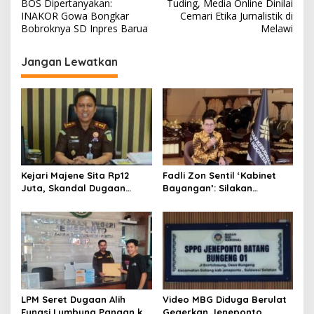
a
BOS Dipertanyakan:
Tuding, Media Online Dinilai
v
INAKOR Gowa Bongkar
Cemari Etika Jurnalistik di
Bobroknya SD Inpres Barua
Melawi
i
g
Jangan Lewatkan
a
s
i
p
o
s
Kejari Majene Sita Rp12
Fadli Zon Sentil ‘Kabinet
Juta, Skandal Dugaan
Bayangan’: Silakan
Korupsi Dana Guru dan TPP
Mengkritik, Asal Jangan
Mulai Terkuak
Sekadar Bayangan
LPM Seret Dugaan Alih
Video MBG Diduga Berulat
Fungsi Lumbung Pangan ke
Gegerkan Jeneponto,