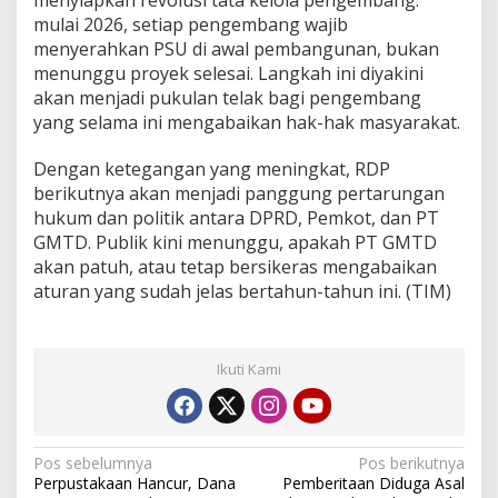
w
mulai 2026, setiap pengembang wajib
a
menyerahkan PSU di awal pembangunan, bukan
s
menunggu proyek selesai. Langkah ini diyakini
a
akan menjadi pukulan telak bagi pengembang
n
T
yang selama ini mengabaikan hak-hak masyarakat.
a
n
Dengan ketegangan yang meningkat, RDP
j
berikutnya akan menjadi panggung pertarungan
u
hukum dan politik antara DPRD, Pemkot, dan PT
n
g
GMTD. Publik kini menunggu, apakah PT GMTD
B
akan patuh, atau tetap bersikeras mengabaikan
u
aturan yang sudah jelas bertahun-tahun ini. (TIM)
n
g
a
Ikuti Kami
N
Pos sebelumnya
Pos berikutnya
Perpustakaan Hancur, Dana
Pemberitaan Diduga Asal