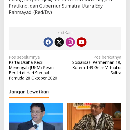
Pratikno, dan Gubernur Sumatra Utara Edy
Rahmayadi.(Red/Dy)
Ikuti Kami
N
Pos sebelumnya
Pos berikutnya
Partai Usaha Kecil
Sosialisasi Permenhan 19,
a
Menengah (UKM) Resmi
Korem 143 Gelar Virtual di
v
Berdiri di Hari Sumpah
Sultra
Pemuda 28 Oktober 2020
i
g
Jangan Lewatkan
a
s
i
p