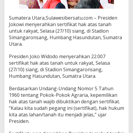
i
H
u
Sumatera Utara,Sulawesibersatu.com – Presiden
m
Jokowi menyerahkan sertifikat hak atas tanah
b
untuk rakyat, Selasa (27/10) siang, di Stadion
a
n
Simangaronsang, Humbang Hasundutan, Sumatra
g
Utara.
H
a
Presiden Joko Widodo menyerahkan 22.007
s
sertifikat hak atas tanah untuk rakyat, Selasa
u
n
(27/10) siang, di Stadion Simangaronsang,
d
Humbang Hasundutan, Sumatra Utara.
u
t
Berdasarkan Undang-Undang Nomor 5 Tahun
a
1960 tentang Pokok-Pokok Agraria, kepemilikan
n
hak atas tanah wajib dibuktikan dengan sertifikat.
“Kalau kita sudah pegang ini (sertifikat), hak hukum
kita atas lahan/tanah itu menjadi jelas,” ujar
Presiden.