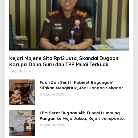
Kejari Majene Sita Rp12 Juta, Skandal Dugaan
Korupsi Dana Guru dan TPP Mulai Terkuak
6 Agustus 2026
Fadli Zon Sentil ‘Kabinet Bayangan’:
Silakan Mengkritik, Asal Jangan Sekadar
Bayangan
6 Agustus 2026
LPM Seret Dugaan Alih Fungsi Lumbung
Pangan ke Meja Jaksa, Kejari Jeneponto
Didesak Bongkar Seluruh Dokumen
6 Agustus 2026