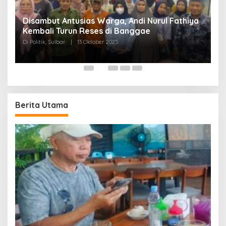
Disambut Antusias Warga, Andi Nurul Fathiya
Kembali Turun Reses di Banggae
“
Di Politik, Sulbar
|
13 Oktober 2025
W
Di
Berita Utama