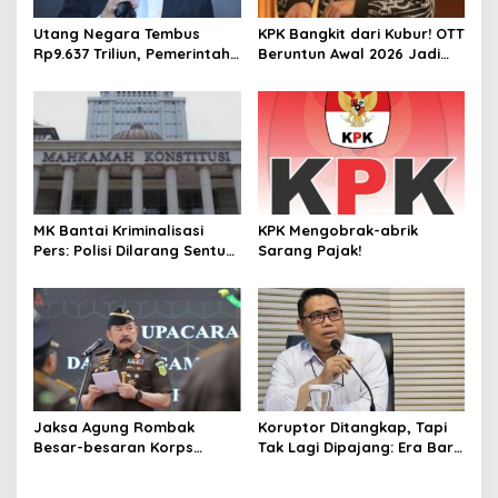
o
s
Utang Negara Tembus
KPK Bangkit dari Kubur! OTT
Rp9.637 Triliun, Pemerintah
Beruntun Awal 2026 Jadi
Pilih Tambah Beban demi
Sinyal Perang Terbuka
Hindari Krisis 1998 Terulang
Lawan Koruptor
MK Bantai Kriminalisasi
KPK Mengobrak-abrik
Pers: Polisi Dilarang Sentuh
Sarang Pajak!
Wartawan Seenaknya
Jaksa Agung Rombak
Koruptor Ditangkap, Tapi
Besar-besaran Korps
Tak Lagi Dipajang: Era Baru
Adhyaksa, 19 Kepala Kejari
KPK Tanpa Rompi Oranye
Diganti