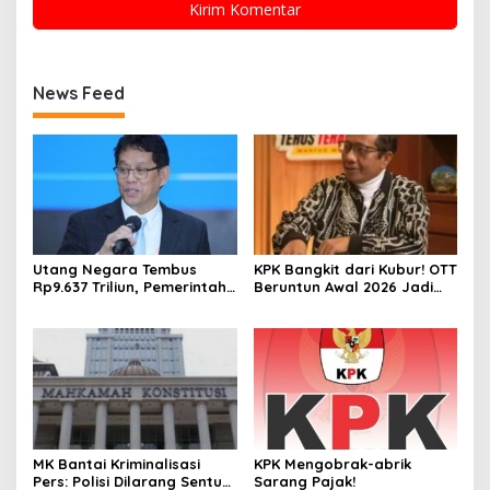
News Feed
Utang Negara Tembus
KPK Bangkit dari Kubur! OTT
Rp9.637 Triliun, Pemerintah
Beruntun Awal 2026 Jadi
Pilih Tambah Beban demi
Sinyal Perang Terbuka
Hindari Krisis 1998 Terulang
Lawan Koruptor
MK Bantai Kriminalisasi
KPK Mengobrak-abrik
Pers: Polisi Dilarang Sentuh
Sarang Pajak!