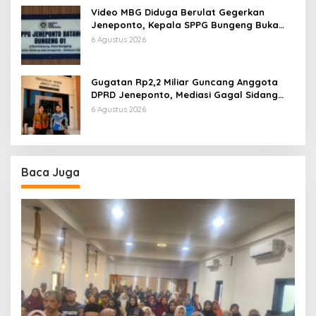
Video MBG Diduga Berulat Gegerkan
Jeneponto, Kepala SPPG Bungeng Buka
Suara
6 Agustus 2026
Gugatan Rp2,2 Miliar Guncang Anggota
DPRD Jeneponto, Mediasi Gagal Sidang
Masuk Pembuktian
6 Agustus 2026
Baca Juga