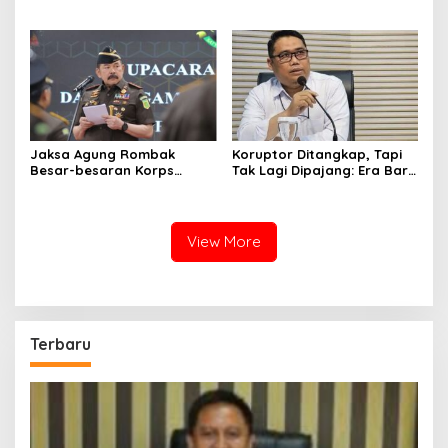
Wartawan Seenaknya
Jaksa Agung Rombak
Koruptor Ditangkap, Tapi
Besar-besaran Korps
Tak Lagi Dipajang: Era Baru
Adhyaksa, 19 Kepala Kejari
KPK Tanpa Rompi Oranye
Diganti
View More
Terbaru