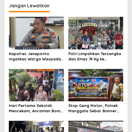
g
Jangan Lewatkan
a
s
i
p
o
s
Kapolres Jeneponto
Polri Limpahkan Tersangka
Ingatkan Warga Waspada
dan Emas 74 Kg ke
Kebakaran di Musim
Kejagung, Kasus Korupsi
Kemarau
Asabri, Krakatau, dan PLN
Masuk Babak Baru
Hari Pertama Sekolah
Stop Geng Motor, Polsek
Mencekam, Ancaman Bom
Manggala Sebar Banner
Gegerkan SDN Srengseng
Anti-Kriminal di Delapan
Sawah
Kelurahan