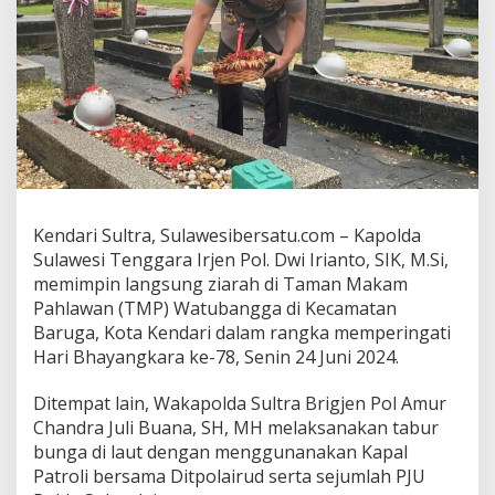
M
P
W
a
t
u
b
a
n
g
g
a
Kendari Sultra, Sulawesibersatu.com – Kapolda
d
Sulawesi Tenggara Irjen Pol. Dwi Irianto, SIK, M.Si,
a
memimpin langsung ziarah di Taman Makam
n
Pahlawan (TMP) Watubangga di Kecamatan
T
Baruga, Kota Kendari dalam rangka memperingati
a
b
Hari Bhayangkara ke-78, Senin 24 Juni 2024.
u
r
Ditempat lain, Wakapolda Sultra Brigjen Pol Amur
B
Chandra Juli Buana, SH, MH melaksanakan tabur
u
bunga di laut dengan menggunanakan Kapal
n
g
Patroli bersama Ditpolairud serta sejumlah PJU
a