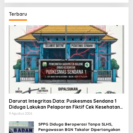
Terbaru
Darurat Integritas Data: Puskesmas Sendana 1
Diduga Lakukan Pelaporan Fiktif Cek Kesehatan
Gratis Demi Kejar Target
9 Agustus 2026
SPPG Diduga Beroperasi Tanpa SLHS,
Pengawasan BGN Takalar Dipertanyakan