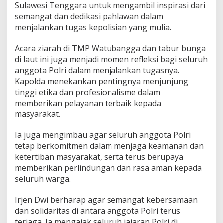
Sulawesi Tenggara untuk mengambil inspirasi dari
t
semangat dan dedikasi pahlawan dalam
a
n
menjalankan tugas kepolisian yang mulia.
K
e
Acara ziarah di TMP Watubangga dan tabur bunga
p
di laut ini juga menjadi momen refleksi bagi seluruh
a
anggota Polri dalam menjalankan tugasnya.
d
a
Kapolda menekankan pentingnya menjunjung
P
tinggi etika dan profesionalisme dalam
a
memberikan pelayanan terbaik kepada
h
masyarakat.
l
a
w
Ia juga mengimbau agar seluruh anggota Polri
a
tetap berkomitmen dalam menjaga keamanan dan
n
ketertiban masyarakat, serta terus berupaya
memberikan perlindungan dan rasa aman kepada
seluruh warga.
Irjen Dwi berharap agar semangat kebersamaan
dan solidaritas di antara anggota Polri terus
terjaga. Ia mengajak seluruh jajaran Polri di