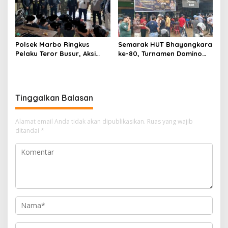
Polsek Marbo Ringkus
Semarak HUT Bhayangkara
Pelaku Teror Busur, Aksi
ke-80, Turnamen Domino
Geng Remaja yang
Polsek Manggala Dibanjiri
Resahkan Warga Akhirnya
Peserta hingga Dini Hari
Terungkap
Tinggalkan Balasan
Alamat email Anda tidak akan dipublikasikan.
Ruas yang wajib
ditandai
*