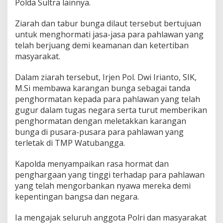
Polda Sultra lainnya.
d
i
Ziarah dan tabur bunga dilaut tersebut bertujuan
L
untuk menghormati jasa-jasa para pahlawan yang
a
u
telah berjuang demi keamanan dan ketertiban
t
masyarakat.
,
S
Dalam ziarah tersebut, Irjen Pol. Dwi Irianto, SIK,
a
M.Si membawa karangan bunga sebagai tanda
m
p
penghormatan kepada para pahlawan yang telah
a
gugur dalam tugas negara serta turut memberikan
i
penghormatan dengan meletakkan karangan
k
bunga di pusara-pusara para pahlawan yang
a
n
terletak di TMP Watubangga.
P
e
Kapolda menyampaikan rasa hormat dan
n
penghargaan yang tinggi terhadap para pahlawan
g
yang telah mengorbankan nyawa mereka demi
h
o
kepentingan bangsa dan negara.
r
m
Ia mengajak seluruh anggota Polri dan masyarakat
a