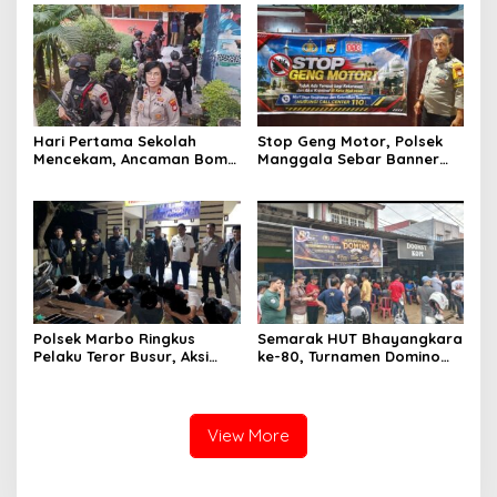
Masuk Babak Baru
Hari Pertama Sekolah
Stop Geng Motor, Polsek
Mencekam, Ancaman Bom
Manggala Sebar Banner
Gegerkan SDN Srengseng
Anti-Kriminal di Delapan
Sawah
Kelurahan
Polsek Marbo Ringkus
Semarak HUT Bhayangkara
Pelaku Teror Busur, Aksi
ke-80, Turnamen Domino
Geng Remaja yang
Polsek Manggala Dibanjiri
Resahkan Warga Akhirnya
Peserta hingga Dini Hari
Terungkap
View More