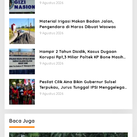
9 Agustus 2026
Material Irigasi Makan Badan Jalan,
Pengendara di Maros Dibuat Waswas
9 Agustus 2026
Hampir 2 Tahun Disidik, Kasus Dugaan
Korupsi Rp1,3 Miliar Poltek KP Bone Masih
Tanpa Tersangka
9 Agustus 2026
Pesilat Cilik Aina Bikin Gubernur Sulsel
Terpukau, Jurus Tunggal IPSI Menggelegar
di Harmoni Kemanusiaan
9 Agustus 2026
Baca Juga