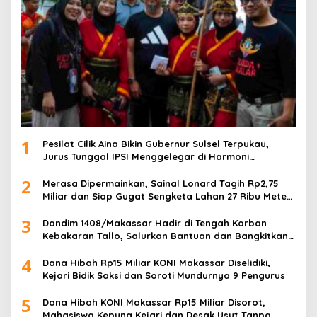
1
Pesilat Cilik Aina Bikin Gubernur Sulsel Terpukau,
Jurus Tunggal IPSI Menggelegar di Harmoni
Kemanusiaan
2
Merasa Dipermainkan, Sainal Lonard Tagih Rp2,75
Miliar dan Siap Gugat Sengketa Lahan 27 Ribu Meter
Persegi
3
Dandim 1408/Makassar Hadir di Tengah Korban
Kebakaran Tallo, Salurkan Bantuan dan Bangkitkan
Harapan
4
Dana Hibah Rp15 Miliar KONI Makassar Diselidiki,
Kejari Bidik Saksi dan Soroti Mundurnya 9 Pengurus
5
Dana Hibah KONI Makassar Rp15 Miliar Disorot,
Mahasiswa Kepung Kejari dan Desak Usut Tanpa