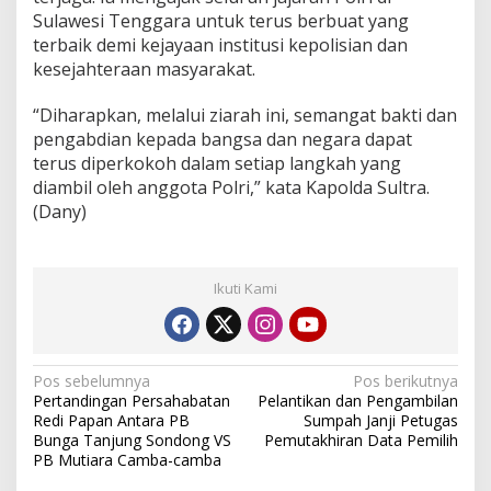
Sulawesi Tenggara untuk terus berbuat yang
terbaik demi kejayaan institusi kepolisian dan
kesejahteraan masyarakat.
“Diharapkan, melalui ziarah ini, semangat bakti dan
pengabdian kepada bangsa dan negara dapat
terus diperkokoh dalam setiap langkah yang
diambil oleh anggota Polri,” kata Kapolda Sultra.
(Dany)
Ikuti Kami
N
Pos sebelumnya
Pos berikutnya
Pertandingan Persahabatan
Pelantikan dan Pengambilan
a
Redi Papan Antara PB
Sumpah Janji Petugas
v
Bunga Tanjung Sondong VS
Pemutakhiran Data Pemilih
PB Mutiara Camba-camba
i