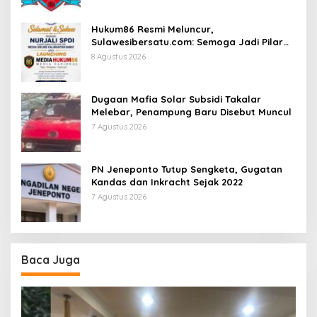
Hukum86 Resmi Meluncur,
Sulawesibersatu.com: Semoga Jadi Pilar
Informasi Hukum yang Berintegritas
8 Agustus 2026
Dugaan Mafia Solar Subsidi Takalar
Melebar, Penampung Baru Disebut Muncul
7 Agustus 2026
PN Jeneponto Tutup Sengketa, Gugatan
Kandas dan Inkracht Sejak 2022
7 Agustus 2026
Baca Juga