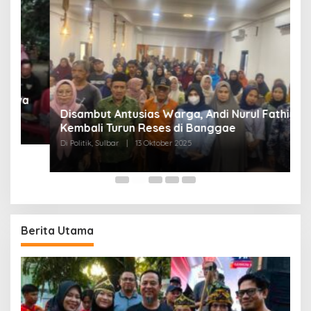
Disambut Antusias Warga, Andi Nurul Fathiya
Kembali Turun Reses di Banggae
“
Di Politik, Sulbar
|
13 Oktober 2025
W
Di
Berita Utama