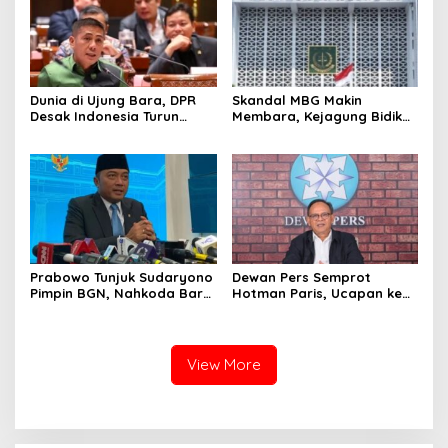
Dunia di Ujung Bara, DPR
Skandal MBG Makin
Desak Indonesia Turun
Membara, Kejagung Bidik
Tangan Hentikan Perang
Eks Kepala BGN Nanik
AS-Iran
Prabowo Tunjuk Sudaryono
Dewan Pers Semprot
Pimpin BGN, Nahkoda Baru
Hotman Paris, Ucapan ke
Program Makan Bergizi
Wartawan Dinilai Lecehkan
Gratis
Profesi Jurnalis
View More