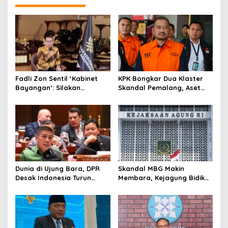
s
i
p
o
s
Fadli Zon Sentil ‘Kabinet
KPK Bongkar Dua Klaster
Bayangan’: Silakan
Skandal Pemalang, Aset
Mengkritik, Asal Jangan
Bupati Nonaktif Disapu
Sekadar Bayangan
Penyidik
Dunia di Ujung Bara, DPR
Skandal MBG Makin
Desak Indonesia Turun
Membara, Kejagung Bidik
Tangan Hentikan Perang
Eks Kepala BGN Nanik
AS-Iran