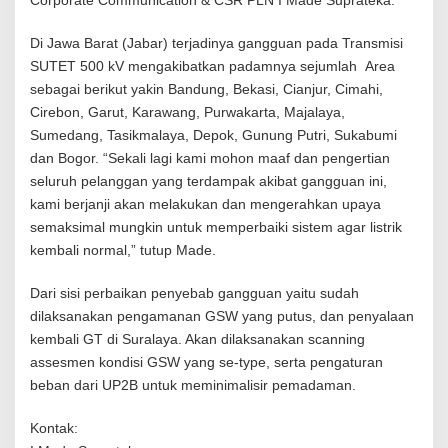
m
l
Di Jawa Barat (Jabar) terjadinya gangguan pada Transmisi
a
SUTET 500 kV mengakibatkan padamnya sejumlah Area
h
P
sebagai berikut yakin Bandung, Bekasi, Cianjur, Cimahi,
e
Cirebon, Garut, Karawang, Purwakarta, Majalaya,
m
Sumedang, Tasikmalaya, Depok, Gunung Putri, Sukabumi
b
a
dan Bogor. “Sekali lagi kami mohon maaf dan pengertian
n
seluruh pelanggan yang terdampak akibat gangguan ini,
g
kami berjanji akan melakukan dan mengerahkan upaya
k
semaksimal mungkin untuk memperbaiki sistem agar listrik
i
t
kembali normal,” tutup Made.
d
i
Dari sisi perbaikan penyebab gangguan yaitu sudah
J
dilaksanakan pengamanan GSW yang putus, dan penyalaan
a
w
kembali GT di Suralaya. Akan dilaksanakan scanning
a
assesmen kondisi GSW yang se-type, serta pengaturan
beban dari UP2B untuk meminimalisir pemadaman.
Kontak: