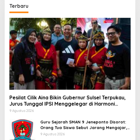
Terbaru
Pesilat Cilik Aina Bikin Gubernur Sulsel Terpukau,
Jurus Tunggal IPSI Menggelegar di Harmoni
Kemanusiaan
9 Agustus 2026
Guru Sejarah SMAN 9 Jeneponto Disorot:
Orang Tua Siswa Sebut Jarang Mengajar,
Sekolah Bungkam
9 Agustus 2026