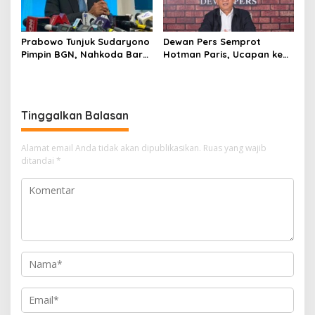
Prabowo Tunjuk Sudaryono
Dewan Pers Semprot
Pimpin BGN, Nahkoda Baru
Hotman Paris, Ucapan ke
Program Makan Bergizi
Wartawan Dinilai Lecehkan
Gratis
Profesi Jurnalis
Tinggalkan Balasan
Alamat email Anda tidak akan dipublikasikan.
Ruas yang wajib
ditandai
*