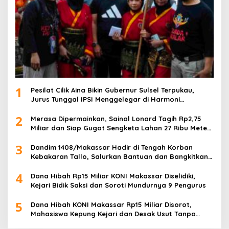
1
Pesilat Cilik Aina Bikin Gubernur Sulsel Terpukau,
Jurus Tunggal IPSI Menggelegar di Harmoni
Kemanusiaan
2
Merasa Dipermainkan, Sainal Lonard Tagih Rp2,75
Miliar dan Siap Gugat Sengketa Lahan 27 Ribu Meter
Persegi
3
Dandim 1408/Makassar Hadir di Tengah Korban
Kebakaran Tallo, Salurkan Bantuan dan Bangkitkan
Harapan
4
Dana Hibah Rp15 Miliar KONI Makassar Diselidiki,
Kejari Bidik Saksi dan Soroti Mundurnya 9 Pengurus
5
Dana Hibah KONI Makassar Rp15 Miliar Disorot,
Mahasiswa Kepung Kejari dan Desak Usut Tanpa
Ampun