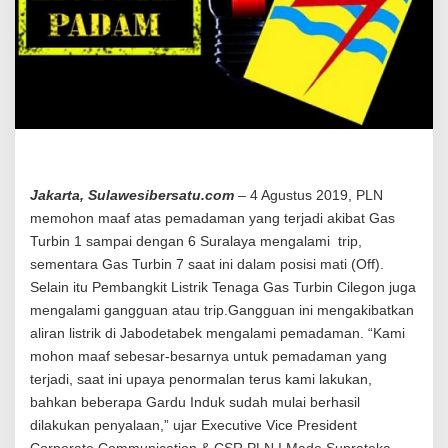
m
a
d
a
m
a
n
A
k
i
b
Jakarta, Sulawesibersatu.com
– 4 Agustus 2019, PLN
a
memohon maaf atas pemadaman yang terjadi akibat Gas
t
Turbin 1 sampai dengan 6 Suralaya mengalami trip,
G
a
sementara Gas Turbin 7 saat ini dalam posisi mati (Off).
n
Selain itu Pembangkit Listrik Tenaga Gas Turbin Cilegon juga
g
mengalami gangguan atau trip.Gangguan ini mengakibatkan
g
aliran listrik di Jabodetabek mengalami pemadaman. “Kami
u
a
mohon maaf sebesar-besarnya untuk pemadaman yang
n
terjadi, saat ini upaya penormalan terus kami lakukan,
S
bahkan beberapa Gardu Induk sudah mulai berhasil
e
dilakukan penyalaan,” ujar Executive Vice President
j
u
Corporate Communication & CSR PLN I Made Suprateka.