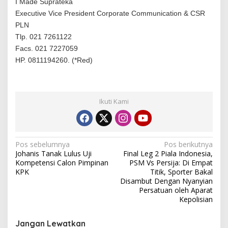
I Made Suprateka
Executive Vice President Corporate Communication & CSR
PLN
Tlp. 021 7261122
Facs. 021 7227059
HP. ‪0811194260. (*Red)
Ikuti Kami
N
Pos sebelumnya
Pos berikutnya
Johanis Tanak Lulus Uji
Final Leg 2 Piala Indonesia,
a
Kompetensi Calon Pimpinan
PSM Vs Persija: Di Empat
v
KPK
Titik, Sporter Bakal
Disambut Dengan Nyanyian
i
Persatuan oleh Aparat
Kepolisian
g
a
Jangan Lewatkan