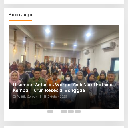
Baca Juga
Disambut Antusias Warga, Andi Nurul Fathiya
Kembali Turun Reses di Banggae
“
Di Politik, Sulbar
|
13 Oktober 2025
W
Di