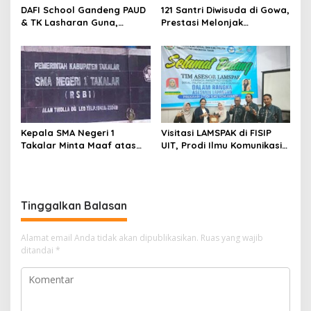
DAFI School Gandeng PAUD
121 Santri Diwisuda di Gowa,
& TK Lasharan Guna,
Prestasi Melonjak
Perkuat Kolaborasi
Kesejahteraan Guru
Pendidikan Sejak Usia Dini
Tertinggal
Kepala SMA Negeri 1
Visitasi LAMSPAK di FISIP
Takalar Minta Maaf atas
UIT, Prodi Ilmu Komunikasi
Insiden Siswi Pingsan, Janji
Bidik Akreditasi Unggul
Evaluasi Total SOP
Tinggalkan Balasan
Alamat email Anda tidak akan dipublikasikan.
Ruas yang wajib
ditandai
*