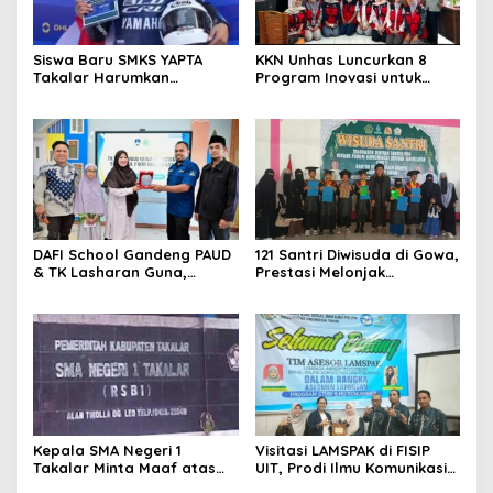
Siswa Baru SMKS YAPTA
KKN Unhas Luncurkan 8
Takalar Harumkan
Program Inovasi untuk
Indonesia, Renaldy Junior
Warga Salomallori
Raih Podium di Kejuaraan
Asia Pasifik
DAFI School Gandeng PAUD
121 Santri Diwisuda di Gowa,
& TK Lasharan Guna,
Prestasi Melonjak
Perkuat Kolaborasi
Kesejahteraan Guru
Pendidikan Sejak Usia Dini
Tertinggal
Kepala SMA Negeri 1
Visitasi LAMSPAK di FISIP
Takalar Minta Maaf atas
UIT, Prodi Ilmu Komunikasi
Insiden Siswi Pingsan, Janji
Bidik Akreditasi Unggul