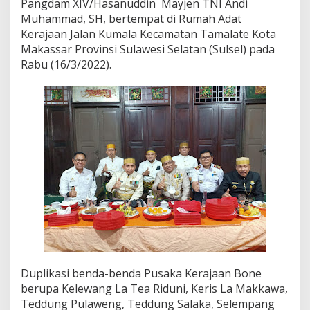
Pangdam XIV/Hasanuddin Mayjen TNI Andi
H
Muhammad, SH, bertempat di Rumah Adat
a
Kerajaan Jalan Kumala Kecamatan Tamalate Kota
d
i
Makassar Provinsi Sulawesi Selatan (Sulsel) pada
r
Rabu (16/3/2022).
i
P
e
n
y
e
r
a
h
a
n
D
u
p
l
i
k
Duplikasi benda-benda Pusaka Kerajaan Bone
a
berupa Kelewang La Tea Riduni, Keris La Makkawa,
t
Teddung Pulaweng, Teddung Salaka, Selempang
B