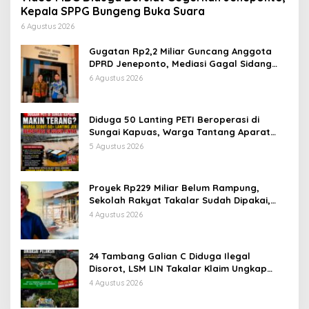
Kepala SPPG Bungeng Buka Suara
6 Agustus 2026
Gugatan Rp2,2 Miliar Guncang Anggota
DPRD Jeneponto, Mediasi Gagal Sidang
Masuk Pembuktian
6 Agustus 2026
Diduga 50 Lanting PETI Beroperasi di
Sungai Kapuas, Warga Tantang Aparat
Bongkar Aktor di Balik Tambang Emas
5 Agustus 2026
Ilegal
Proyek Rp229 Miliar Belum Rampung,
Sekolah Rakyat Takalar Sudah Dipakai,
Dugaan Pembatasan Jurnalis Disorot
4 Agustus 2026
24 Tambang Galian C Diduga Ilegal
Disorot, LSM LIN Takalar Klaim Ungkap
Dugaan Mafia Solar Subsidi dan Kerusakan
4 Agustus 2026
Lingkungan