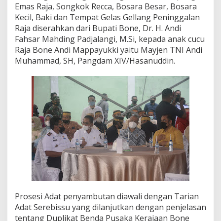
Emas Raja, Songkok Recca, Bosara Besar, Bosara
e
n
Kecil, Baki dan Tempat Gelas Gellang Peninggalan
d
Raja diserahkan dari Bupati Bone, Dr. H. Andi
a
Fahsar Mahding Padjalangi, M.Si, kepada anak cucu
P
Raja Bone Andi Mappayukki yaitu Mayjen TNI Andi
u
Muhammad, SH, Pangdam XIV/Hasanuddin.
s
a
k
a
K
e
r
a
j
a
a
n
B
o
n
e
Prosesi Adat penyambutan diawali dengan Tarian
Adat Serebissu yang dilanjutkan dengan penjelasan
tentang Duplikat Benda Pusaka Kerajaan Bone