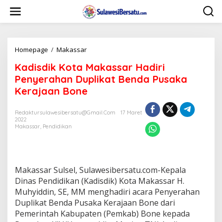
L
e
w
a
t
i
Homepage
/
Makassar
K
k
a
Kadisdik Kota Makassar Hadiri
e
d
k
i
Penyerahan Duplikat Benda Pusaka
o
s
Kerajaan Bone
n
d
t
i
e
k
Redaktursulawesibersatu@gmail.com
17 Maret
n
2022
K
Makassar
,
Pendidikan
o
t
a
M
a
Makassar Sulsel, Sulawesibersatu.com-Kepala
k
Dinas Pendidikan (Kadisdik) Kota Makassar H.
a
Muhyiddin, SE, MM menghadiri acara Penyerahan
s
s
Duplikat Benda Pusaka Kerajaan Bone dari
a
Pemerintah Kabupaten (Pemkab) Bone kepada
r