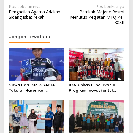
N
Pos sebelumnya
Pos berikutnya
Pengadilan Agama Adakan
Pemkab Majene Resmi
a
Sidang Isbat Nikah
Menutup Kegiatan MTQ Ke-
v
XXXII
i
Jangan Lewatkan
g
a
s
i
p
o
Siswa Baru SMKS YAPTA
KKN Unhas Luncurkan 8
s
Takalar Harumkan
Program Inovasi untuk
Indonesia, Renaldy Junior
Warga Salomallori
Raih Podium di Kejuaraan
Asia Pasifik