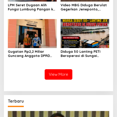
LPM Seret Dugaan Alih
Video MBG Diduga Berulat
Fungsi Lumbung Pangan ke
Gegerkan Jeneponto,
Meja Jaksa, Kejari
Kepala SPPG Bungeng Buka
Jeneponto Didesak
Suara
Bongkar Seluruh Dokumen
Gugatan Rp2,2 Miliar
Diduga 50 Lanting PETI
Guncang Anggota DPRD
Beroperasi di Sungai
Jeneponto, Mediasi Gagal
Kapuas, Warga Tantang
Sidang Masuk Pembuktian
Aparat Bongkar Aktor di
Balik Tambang Emas Ilegal
View More
Terbaru