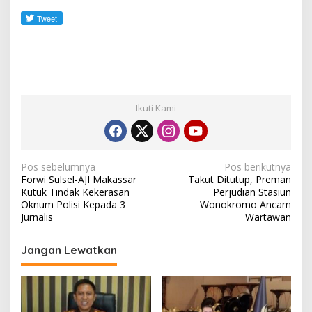
Ikuti Kami
N
Pos sebelumnya
Pos berikutnya
Forwi Sulsel-AJI Makassar
Takut Ditutup, Preman
a
Kutuk Tindak Kekerasan
Perjudian Stasiun
v
Oknum Polisi Kepada 3
Wonokromo Ancam
Jurnalis
Wartawan
i
g
Jangan Lewatkan
a
s
i