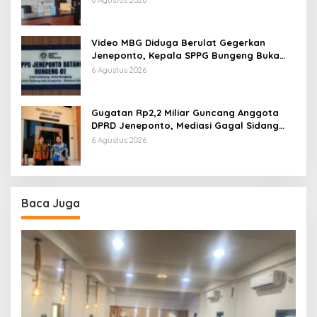
Video MBG Diduga Berulat Gegerkan
Jeneponto, Kepala SPPG Bungeng Buka
Suara
6 Agustus 2026
Gugatan Rp2,2 Miliar Guncang Anggota
DPRD Jeneponto, Mediasi Gagal Sidang
Masuk Pembuktian
6 Agustus 2026
Baca Juga