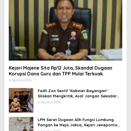
Kejari Majene Sita Rp12 Juta, Skandal Dugaan
Korupsi Dana Guru dan TPP Mulai Terkuak
6 Agustus 2026
Fadli Zon Sentil ‘Kabinet Bayangan’:
Silakan Mengkritik, Asal Jangan Sekadar
Bayangan
6 Agustus 2026
LPM Seret Dugaan Alih Fungsi Lumbung
Pangan ke Meja Jaksa, Kejari Jeneponto
Didesak Bongkar Seluruh Dokumen
6 Agustus 2026