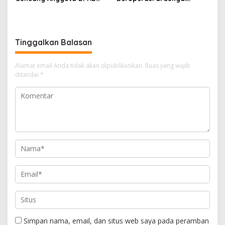
Jeneponto, Mediasi Gagal
Kapuas, Warga Tantang
Sidang Masuk Pembuktian
Aparat Bongkar Aktor di
Balik Tambang Emas Ilegal
Tinggalkan Balasan
Alamat email Anda tidak akan dipublikasikan.
Ruas yang wajib
ditandai
*
Simpan nama, email, dan situs web saya pada peramban