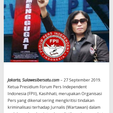
n
P
e
r
a
m
p
a
s
a
n
d
a
n
K
e
k
Jakarta, Sulawesibersatu.com
– 27 September 2019.
e
r
Ketua Presidium Forum Pers Independent
a
Indonesia (FPII), Kasihhati, merupakan Organisasi
s
a
Pers yang dikenal sering mengkritisi tindakan
n
kriminalisasi terhadap Jurnalis (Wartawan) dalam
T
e