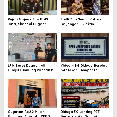
p
o
s
Kejari Majene Sita Rp12
Fadli Zon Sentil ‘Kabinet
Juta, Skandal Dugaan
Bayangan’: Silakan
Korupsi Dana Guru dan TPP
Mengkritik, Asal Jangan
Mulai Terkuak
Sekadar Bayangan
LPM Seret Dugaan Alih
Video MBG Diduga Berulat
Fungsi Lumbung Pangan ke
Gegerkan Jeneponto,
Meja Jaksa, Kejari
Kepala SPPG Bungeng Buka
Jeneponto Didesak
Suara
Bongkar Seluruh Dokumen
Gugatan Rp2,2 Miliar
Diduga 50 Lanting PETI
Guncang Anggota DPRD
Beroperasi di Sungai