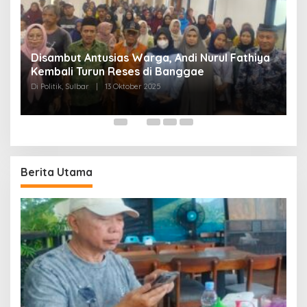
Disambut Antusias Warga, Andi Nurul Fathiya
Kembali Turun Reses di Banggae
“
Di Politik, Sulbar
|
13 Oktober 2025
W
Di
Berita Utama