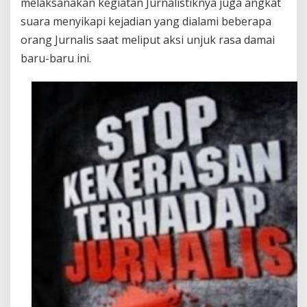
melaksanakan kegiatan Jurnalistiknya juga angkat
r
suara menyikapi kejadian yang dialami beberapa
h
a
orang Jurnalis saat meliput aksi unjuk rasa damai
d
baru-baru ini.
a
p
J
u
r
n
a
l
i
s