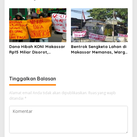
Kebakaran Tallo, Salurkan
Kejari Bidik Saksi dan Soroti
Bantuan dan Bangkitkan
Mundurnya 9 Pengurus
Harapan
Dana Hibah KONI Makassar
Bentrok Sengketa Lahan di
Rp15 Miliar Disorot,
Makassar Memanas, Warga
Mahasiswa Kepung Kejari
Serang Polisi, Gas Air Mata
dan Desak Usut Tanpa
Ditembakkan
Ampun
Tinggalkan Balasan
Alamat email Anda tidak akan dipublikasikan.
Ruas yang wajib
ditandai
*