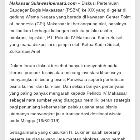
Makassar Sulawesibersatu.com
– Diskusi Pertemuan
p
F
Saudagar Bugis Makaassar (PSBM) ke XIX yang di gelar di
a
gedung Wisma Negara yang berada di kawasan Center Point
s
of Indonesia (CPI) Makassar ini berlangsung alot, pasalnya
i
melibatkan berbagai kalangan baik itu pelaku usaha,
l
i
birokrasi, legislatif, PT. Pelindo IV Makassar, Kadin Sulsel
t
yang mana diskusi ini di pimpin oleh Ketua Kadin Sulsel,
a
Zulkarnain Arief.
s
i
Dalam forum diskusi tersebut banyak menyentuh pada
S
B
literasi prospek bisnis atau peluang investasi khususnya
M
menyangkut di bidang bisnis Pariwisata seperti perhotelan,
U
bisnis kuliner dan lain-lain. Dari sekian banyak pertanyaan
n
yang paling banyak mengarah kepada Pelindo IV Makassar
t
u
sebagai nara sumber yang dianggap memiliki peran strategis
k
bagi penunjang keberhasilan pelaku usaha atau bisnis
M
utamanya menyangkut jalur transportasi destinasi wisata
e
pada Minggu (16/6/2019).
m
a
Sebagaimana yang diusulkan H. Lukman salah seorang
j
u
peserta saudagar yang juga mantan birokrasi yang pernah