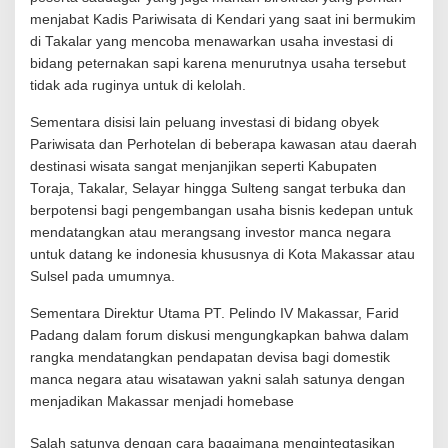
k
menjabat Kadis Pariwisata di Kendari yang saat ini bermukim
a
di Takalar yang mencoba menawarkan usaha investasi di
n
bidang peternakan sapi karena menurutnya usaha tersebut
I
tidak ada ruginya untuk di kelolah.
n
v
Sementara disisi lain peluang investasi di bidang obyek
e
s
Pariwisata dan Perhotelan di beberapa kawasan atau daerah
t
destinasi wisata sangat menjanjikan seperti Kabupaten
o
Toraja, Takalar, Selayar hingga Sulteng sangat terbuka dan
r
berpotensi bagi pengembangan usaha bisnis kedepan untuk
P
a
mendatangkan atau merangsang investor manca negara
r
untuk datang ke indonesia khususnya di Kota Makassar atau
i
Sulsel pada umumnya.
w
i
Sementara Direktur Utama PT. Pelindo IV Makassar, Farid
s
Padang dalam forum diskusi mengungkapkan bahwa dalam
a
t
rangka mendatangkan pendapatan devisa bagi domestik
a
manca negara atau wisatawan yakni salah satunya dengan
menjadikan Makassar menjadi homebase
Salah satunya dengan cara bagaimana mengintegtasikan