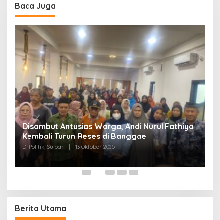
Baca Juga
Disambut Antusias Warga, Andi Nurul Fathiya
Kembali Turun Reses di Banggae
“
Di Politik, Sulbar
|
13 Oktober 2025
W
Di
Berita Utama