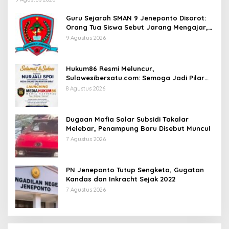
Guru Sejarah SMAN 9 Jeneponto Disorot:
Orang Tua Siswa Sebut Jarang Mengajar,
Sekolah Bungkam
9 Agustus 2026
Hukum86 Resmi Meluncur,
Sulawesibersatu.com: Semoga Jadi Pilar
Informasi Hukum yang Berintegritas
8 Agustus 2026
Dugaan Mafia Solar Subsidi Takalar
Melebar, Penampung Baru Disebut Muncul
7 Agustus 2026
PN Jeneponto Tutup Sengketa, Gugatan
Kandas dan Inkracht Sejak 2022
7 Agustus 2026