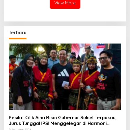
View More
Terbaru
Pesilat Cilik Aina Bikin Gubernur Sulsel Terpukau,
Jurus Tunggal IPSI Menggelegar di Harmoni
Kemanusiaan
9 Agustus 2026