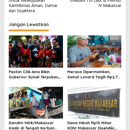
Untuk Mewujudkan
Evaluasi Tol Laut di Pelindo
v
Kamtibmas Aman, Damai
IV Makassar
dan Sejahtera
i
g
Jangan Lewatkan
a
s
i
p
o
s
Pesilat Cilik Aina Bikin
Merasa Dipermainkan,
Gubernur Sulsel Terpukau,
Sainal Lonard Tagih Rp2,75
Jurus Tunggal IPSI
Miliar dan Siap Gugat
Menggelegar di Harmoni
Sengketa Lahan 27 Ribu
Kemanusiaan
Meter Persegi
Dandim 1408/Makassar
Dana Hibah Rp15 Miliar
Hadir di Tengah Korban
KONI Makassar Diselidiki,