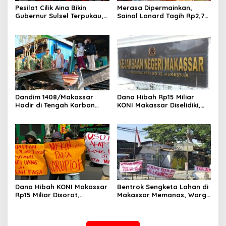
Pesilat Cilik Aina Bikin
Merasa Dipermainkan,
Gubernur Sulsel Terpukau,
Sainal Lonard Tagih Rp2,75
Jurus Tunggal IPSI
Miliar dan Siap Gugat
Menggelegar di Harmoni
Sengketa Lahan 27 Ribu
Kemanusiaan
Meter Persegi
Dandim 1408/Makassar
Dana Hibah Rp15 Miliar
Hadir di Tengah Korban
KONI Makassar Diselidiki,
Kebakaran Tallo, Salurkan
Kejari Bidik Saksi dan Soroti
Bantuan dan Bangkitkan
Mundurnya 9 Pengurus
Harapan
Dana Hibah KONI Makassar
Bentrok Sengketa Lahan di
Rp15 Miliar Disorot,
Makassar Memanas, Warga
Mahasiswa Kepung Kejari
Serang Polisi, Gas Air Mata
dan Desak Usut Tanpa
Ditembakkan
Ampun