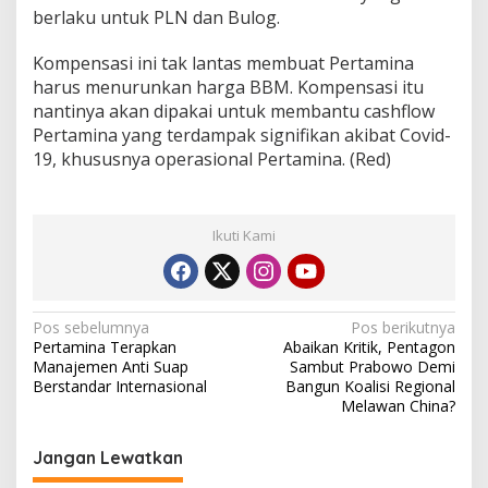
berlaku untuk PLN dan Bulog.
Kompensasi ini tak lantas membuat Pertamina
harus menurunkan harga BBM. Kompensasi itu
nantinya akan dipakai untuk membantu cashflow
Pertamina yang terdampak signifikan akibat Covid-
19, khususnya operasional Pertamina. (Red)
Ikuti Kami
N
Pos sebelumnya
Pos berikutnya
Pertamina Terapkan
Abaikan Kritik, Pentagon
a
Manajemen Anti Suap
Sambut Prabowo Demi
v
Berstandar Internasional
Bangun Koalisi Regional
Melawan China?
i
g
Jangan Lewatkan
a