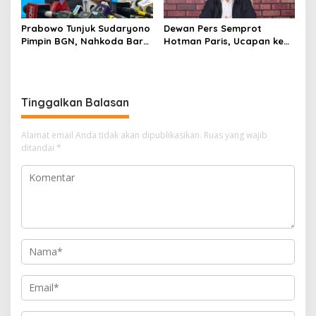
Prabowo Tunjuk Sudaryono
Dewan Pers Semprot
Pimpin BGN, Nahkoda Baru
Hotman Paris, Ucapan ke
Program Makan Bergizi
Wartawan Dinilai Lecehkan
Gratis
Profesi Jurnalis
Tinggalkan Balasan
Alamat email Anda tidak akan dipublikasikan.
Ruas yang wajib
ditandai
*