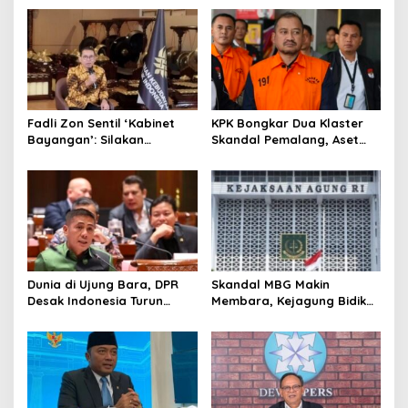
s
i
p
o
s
Fadli Zon Sentil ‘Kabinet
KPK Bongkar Dua Klaster
Bayangan’: Silakan
Skandal Pemalang, Aset
Mengkritik, Asal Jangan
Bupati Nonaktif Disapu
Sekadar Bayangan
Penyidik
Dunia di Ujung Bara, DPR
Skandal MBG Makin
Desak Indonesia Turun
Membara, Kejagung Bidik
Tangan Hentikan Perang
Eks Kepala BGN Nanik
AS-Iran