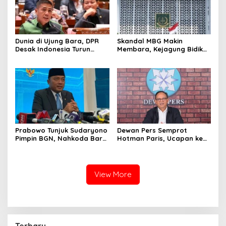
Dunia di Ujung Bara, DPR
Skandal MBG Makin
Desak Indonesia Turun
Membara, Kejagung Bidik
Tangan Hentikan Perang
Eks Kepala BGN Nanik
AS-Iran
Prabowo Tunjuk Sudaryono
Dewan Pers Semprot
Pimpin BGN, Nahkoda Baru
Hotman Paris, Ucapan ke
Program Makan Bergizi
Wartawan Dinilai Lecehkan
Gratis
Profesi Jurnalis
View More