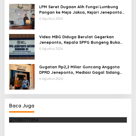
LPM Seret Dugaan Alih Fungsi Lumbung
Pangan ke Meja Jaksa, Kejari Jeneponto
Didesak Bongkar Seluruh Dokumen
6 Agustus 2026
Video MBG Diduga Berulat Gegerkan
Jeneponto, Kepala SPPG Bungeng Buka
Suara
6 Agustus 2026
Gugatan Rp2,2 Miliar Guncang Anggota
DPRD Jeneponto, Mediasi Gagal Sidang
Masuk Pembuktian
6 Agustus 2026
Disambut Antusias Warga, Andi Nurul Fathiya
Kembali Turun Reses di Banggae
Baca Juga
Di Politik, Sulbar
|
13 Oktober 2025