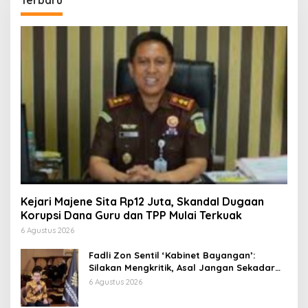
Terbaru
Kejari Majene Sita Rp12 Juta, Skandal Dugaan
Korupsi Dana Guru dan TPP Mulai Terkuak
6 Agustus 2026
Fadli Zon Sentil ‘Kabinet Bayangan’:
Silakan Mengkritik, Asal Jangan Sekadar
Bayangan
6 Agustus 2026