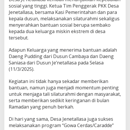
e
sosial yang tinggi. Ketua Tim Penggerak PKK Desa
n
Jenetallasa, bersama Kasi Pemerintahan dan para
d
kepala dusun, melaksanakan silaturahmi sekaligus
u
menyerahkan bantuan sosial berupa sembako
k
kepada dua keluarga miskin ekstrem di desa
u
n
tersebut.
g
P
Adapun Keluarga yang menerima bantuan adalah
r
Daeng Pudding dari Dusun Cambaya dan Daeng
o
Saniasa dari Dusun Je’netallasa pada Selasa
g
r
(11/3/2025).
a
m
Kegiatan ini tidak hanya sekadar memberikan
G
bantuan, namun juga menjadi momentum penting
o
untuk menjaga tali silaturahmi dengan masyarakat,
w
a
serta memberikan sedikit keringanan di bulan
S
Ramadan yang penuh berkah.
e
j
Di hari yang sama, Desa Jenetallasa juga sukses
a
melaksanakan program “Gowa Cerdas/Caradde”
h