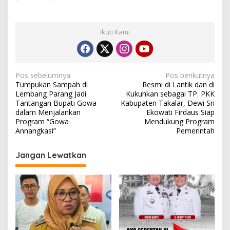
Ikuti Kami
N
Pos sebelumnya
Pos berikutnya
Tumpukan Sampah di
Resmi di Lantik dan di
a
Lembang Parang Jadi
Kukuhkan sebagai TP. PKK
v
Tantangan Bupati Gowa
Kabupaten Takalar, Dewi Sri
dalam Menjalankan
Ekowati Firdaus Siap
i
Program “Gowa
Mendukung Program
Annangkasi”
Pemerintah
g
a
Jangan Lewatkan
s
i
p
o
s