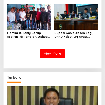
Sorotan, LSM PERAK Curiga
Terpojok
Ada Upaya Tutup-Tutupi
Hamka B. Kady Serap
Bupati Gowa Absen Lagi,
Aspirasi di Takalar, Diskusi
DPRD Kebut LPj APBD,
Santai Bersama Media dan
Ancaman Sanksi Mengintai
LSM Bahas Pembangunan
View More
Terbaru