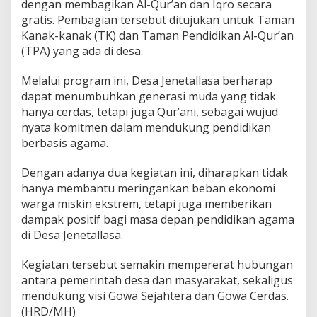
t
dengan membagikan Al-Qur’an dan Iqro secara
e
gratis. Pembagian tersebut ditujukan untuk Taman
r
Kanak-kanak (TK) dan Taman Pendidikan Al-Qur’an
a
(TPA) yang ada di desa.
d
a
n
Melalui program ini, Desa Jenetallasa berharap
G
dapat menumbuhkan generasi muda yang tidak
o
hanya cerdas, tetapi juga Qur’ani, sebagai wujud
w
nyata komitmen dalam mendukung pendidikan
a
C
berbasis agama.
e
r
Dengan adanya dua kegiatan ini, diharapkan tidak
d
hanya membantu meringankan beban ekonomi
a
warga miskin ekstrem, tetapi juga memberikan
s
dampak positif bagi masa depan pendidikan agama
di Desa Jenetallasa.
Kegiatan tersebut semakin mempererat hubungan
antara pemerintah desa dan masyarakat, sekaligus
mendukung visi Gowa Sejahtera dan Gowa Cerdas.
(HRD/MH)