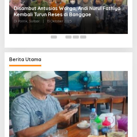
Disambut Antusias Warga, Andi Nurul Fathiya
Kembali Turun Reses di Banggae
“
Di Politik, Sulbar
|
13 Oktober 2025
W
Di
Berita Utama