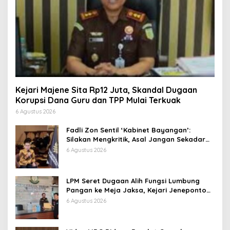
Kejari Majene Sita Rp12 Juta, Skandal Dugaan
Korupsi Dana Guru dan TPP Mulai Terkuak
6 Agustus 2026
Fadli Zon Sentil ‘Kabinet Bayangan’:
Silakan Mengkritik, Asal Jangan Sekadar
Bayangan
6 Agustus 2026
LPM Seret Dugaan Alih Fungsi Lumbung
Pangan ke Meja Jaksa, Kejari Jeneponto
Didesak Bongkar Seluruh Dokumen
6 Agustus 2026