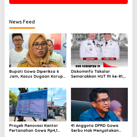
News Feed
Bupati Gowa Diperiksa 6
Diskominfo Takalar
Jam, Kasus Dugaan Korupsi
Semarakkan HUT RI ke-81,
Seragam Rp16 Miliar
Pasang Umbul-Umbul di
Memanas
Jalan Protokol
Proyek Renovasi Kantor
41 Anggota DPRD Gowa
Pertanahan Gowa Rp4,1
Serbu Hak Menyatakan
Miliar Kembali Diguncang
Pendapat, Bupati Kian