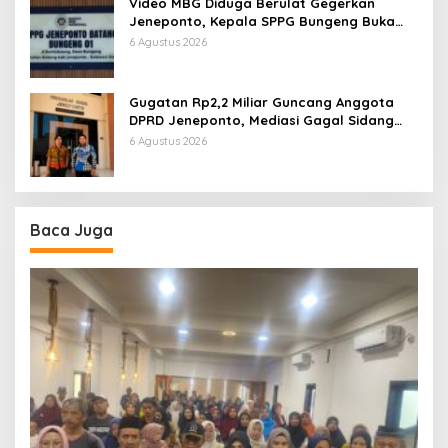
Video MBG Diduga Berulat Gegerkan
Jeneponto, Kepala SPPG Bungeng Buka
Suara
6 Agustus 2026
Gugatan Rp2,2 Miliar Guncang Anggota
DPRD Jeneponto, Mediasi Gagal Sidang
Masuk Pembuktian
6 Agustus 2026
Baca Juga