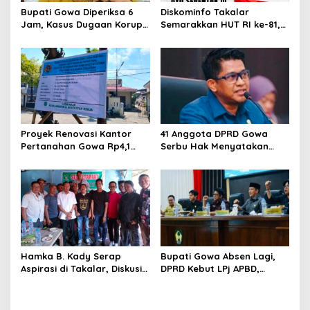
Bupati Gowa Diperiksa 6
Diskominfo Takalar
Jam, Kasus Dugaan Korupsi
Semarakkan HUT RI ke-81,
Seragam Rp16 Miliar
Pasang Umbul-Umbul di
Memanas
Jalan Protokol
Proyek Renovasi Kantor
41 Anggota DPRD Gowa
Pertanahan Gowa Rp4,1
Serbu Hak Menyatakan
Miliar Kembali Diguncang
Pendapat, Bupati Kian
Sorotan, LSM PERAK Curiga
Terpojok
Ada Upaya Tutup-Tutupi
Hamka B. Kady Serap
Bupati Gowa Absen Lagi,
Aspirasi di Takalar, Diskusi
DPRD Kebut LPj APBD,
Santai Bersama Media dan
Ancaman Sanksi Mengintai
LSM Bahas Pembangunan