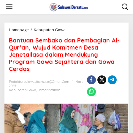
L
e
w
a
t
i
Homepage
/
Kabupaten Gowa
B
k
a
Bantuan Sembako dan Pembagian Al-
e
n
k
t
Qur’an, Wujud Komitmen Desa
o
u
Jenetallasa dalam Mendukung
n
a
Program Gowa Sejahtera dan Gowa
t
n
e
S
Cerdas
n
e
m
Redaktursulawesibersatu@gmail.com
11 Maret
b
2025
a
Kabupaten Gowa
,
Pemerintahan
k
o
d
a
n
P
e
m