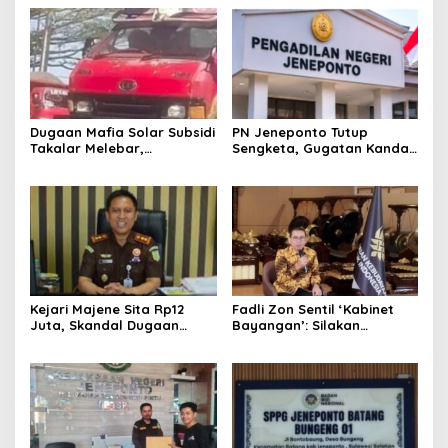
Dugaan Mafia Solar Subsidi
PN Jeneponto Tutup
Takalar Melebar,
Sengketa, Gugatan Kandas
Penampung Baru Disebut
dan Inkracht Sejak 2022
Muncul
Kejari Majene Sita Rp12
Fadli Zon Sentil ‘Kabinet
Juta, Skandal Dugaan
Bayangan’: Silakan
Korupsi Dana Guru dan TPP
Mengkritik, Asal Jangan
Mulai Terkuak
Sekadar Bayangan