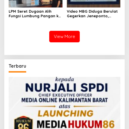
LPM Seret Dugaan Alih
Video MBG Diduga Berulat
Fungsi Lumbung Pangan ke
Gegerkan Jeneponto,
Meja Jaksa, Kejari
Kepala SPPG Bungeng Buka
Jeneponto Didesak
Suara
Bongkar Seluruh Dokumen
View More
Terbaru