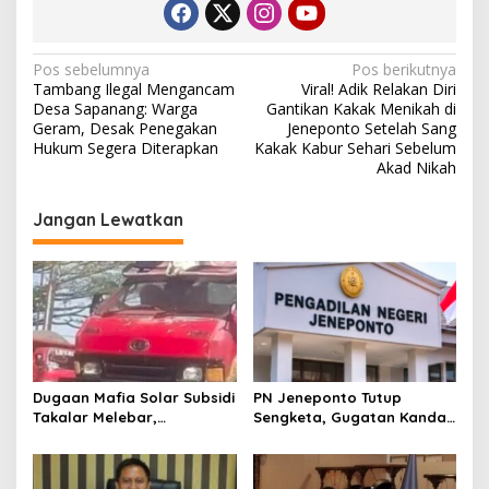
N
Pos sebelumnya
Pos berikutnya
Tambang Ilegal Mengancam
Viral! Adik Relakan Diri
a
Desa Sapanang: Warga
Gantikan Kakak Menikah di
v
Geram, Desak Penegakan
Jeneponto Setelah Sang
Hukum Segera Diterapkan
Kakak Kabur Sehari Sebelum
i
Akad Nikah
g
Jangan Lewatkan
a
s
i
p
o
s
Dugaan Mafia Solar Subsidi
PN Jeneponto Tutup
Takalar Melebar,
Sengketa, Gugatan Kandas
Penampung Baru Disebut
dan Inkracht Sejak 2022
Muncul