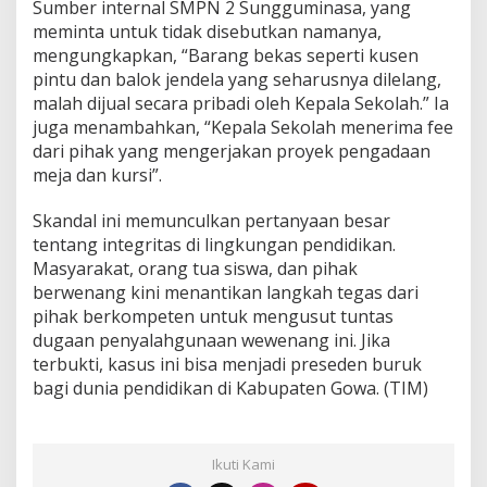
Sumber internal SMPN 2 Sungguminasa, yang
F
meminta untuk tidak disebutkan namanya,
e
mengungkapkan, “Barang bekas seperti kusen
e
P
pintu dan balok jendela yang seharusnya dilelang,
r
malah dijual secara pribadi oleh Kepala Sekolah.” Ia
o
juga menambahkan, “Kepala Sekolah menerima fee
y
dari pihak yang mengerjakan proyek pengadaan
e
meja dan kursi”.
k
!
Skandal ini memunculkan pertanyaan besar
tentang integritas di lingkungan pendidikan.
Masyarakat, orang tua siswa, dan pihak
berwenang kini menantikan langkah tegas dari
pihak berkompeten untuk mengusut tuntas
dugaan penyalahgunaan wewenang ini. Jika
terbukti, kasus ini bisa menjadi preseden buruk
bagi dunia pendidikan di Kabupaten Gowa. (TIM)
Ikuti Kami