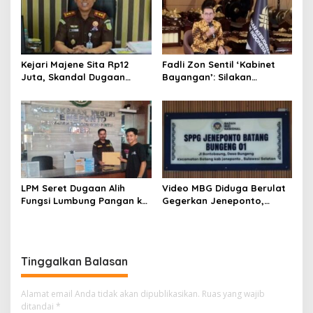
Kejari Majene Sita Rp12
Fadli Zon Sentil ‘Kabinet
Juta, Skandal Dugaan
Bayangan’: Silakan
Korupsi Dana Guru dan TPP
Mengkritik, Asal Jangan
Mulai Terkuak
Sekadar Bayangan
LPM Seret Dugaan Alih
Video MBG Diduga Berulat
Fungsi Lumbung Pangan ke
Gegerkan Jeneponto,
Meja Jaksa, Kejari
Kepala SPPG Bungeng Buka
Jeneponto Didesak
Suara
Bongkar Seluruh Dokumen
Tinggalkan Balasan
Alamat email Anda tidak akan dipublikasikan.
Ruas yang wajib
ditandai
*