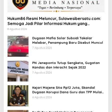
Hukum86 Resmi Meluncur, Sulawesibersatu.com:
Semoga Jadi Pilar Informasi Hukum yang
Berintegritas
8 Agustus 2026
Dugaan Mafia Solar Subsidi Takalar
Melebar, Penampung Baru Disebut Muncul
7 Agustus 2026
PN Jeneponto Tutup Sengketa, Gugatan
Kandas dan Inkracht Sejak 2022
7 Agustus 2026
Kejari Majene Sita Rp12 Juta, Skandal
Dugaan Korupsi Dana Guru dan TPP Mulai
Terkuak
6 Agustus 2026