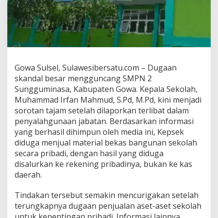
d
i
S
M
P
N
2
Gowa Sulsel, Sulawesibersatu.com – Dugaan
S
u
skandal besar mengguncang SMPN 2
n
Sungguminasa, Kabupaten Gowa. Kepala Sekolah,
g
Muhammad Irfan Mahmud, S.Pd, M.Pd, kini menjadi
g
sorotan tajam setelah dilaporkan terlibat dalam
u
m
penyalahgunaan jabatan. Berdasarkan informasi
i
yang berhasil dihimpun oleh media ini, Kepsek
n
diduga menjual material bekas bangunan sekolah
a
secara pribadi, dengan hasil yang diduga
s
disalurkan ke rekening pribadinya, bukan ke kas
a
:
daerah.
K
e
Tindakan tersebut semakin mencurigakan setelah
p
terungkapnya dugaan penjualan aset-aset sekolah
a
untuk kepentingan pribadi. Informasi lainnya
l