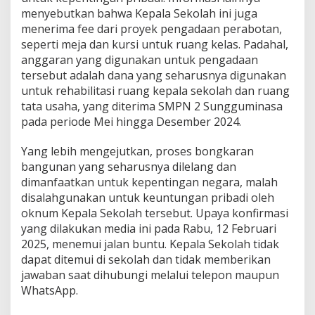
a
menyebutkan bahwa Kepala Sekolah ini juga
S
menerima fee dari proyek pengadaan perabotan,
e
seperti meja dan kursi untuk ruang kelas. Padahal,
k
anggaran yang digunakan untuk pengadaan
o
l
tersebut adalah dana yang seharusnya digunakan
a
untuk rehabilitasi ruang kepala sekolah dan ruang
h
tata usaha, yang diterima SMPN 2 Sungguminasa
J
pada periode Mei hingga Desember 2024.
u
a
l
Yang lebih mengejutkan, proses bongkaran
A
bangunan yang seharusnya dilelang dan
s
dimanfaatkan untuk kepentingan negara, malah
e
disalahgunakan untuk keuntungan pribadi oleh
t
oknum Kepala Sekolah tersebut. Upaya konfirmasi
d
a
yang dilakukan media ini pada Rabu, 12 Februari
n
2025, menemui jalan buntu. Kepala Sekolah tidak
T
dapat ditemui di sekolah dan tidak memberikan
e
jawaban saat dihubungi melalui telepon maupun
r
i
WhatsApp.
m
a