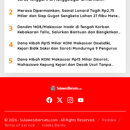
Kemanusiaan
2
Merasa Dipermainkan, Sainal Lonard Tagih Rp2,75
Miliar dan Siap Gugat Sengketa Lahan 27 Ribu Meter
Persegi
3
Dandim 1408/Makassar Hadir di Tengah Korban
Kebakaran Tallo, Salurkan Bantuan dan Bangkitkan
Harapan
4
Dana Hibah Rp15 Miliar KONI Makassar Diselidiki,
Kejari Bidik Saksi dan Soroti Mundurnya 9 Pengurus
5
Dana Hibah KONI Makassar Rp15 Miliar Disorot,
Mahasiswa Kepung Kejari dan Desak Usut Tanpa
Ampun
© 2026 - Sulawesibersatu.com - All Rights Reserved.
Redaksi
Terms of Service
Indeks Berita