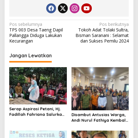
N
Pos sebelumnya
Pos berikutnya
TPS 003 Desa Taeng Dapil
Tokoh Adat Tolaki Sultra,
a
Pallangga Diduga Lakukan
Bisman Saranani : Selamat
v
Kecurangan
dan Sukses Pemilu 2024
i
Jangan Lewatkan
g
a
s
i
p
o
Serap Aspirasi Petani, Hj.
s
Fadillah Fahriana Salurkan
Disambut Antusias Warga,
25 Hand Sprayer di Desa
Andi Nurul Fathiya Kembali
Topejawa
Turun Reses di Banggae