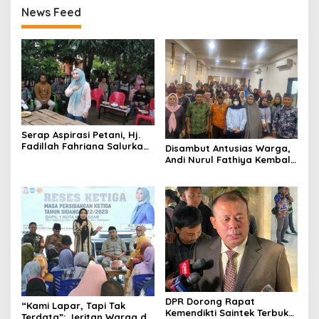
News Feed
Serap Aspirasi Petani, Hj.
Fadillah Fahriana Salurkan
Disambut Antusias Warga,
25 Hand Sprayer di Desa
Andi Nurul Fathiya Kembali
Topejawa
Turun Reses di Banggae
DPR Dorong Rapat
“Kami Lapar, Tapi Tak
Kemendikti Saintek Terbuka,
Terdata”: Jeritan Warga di