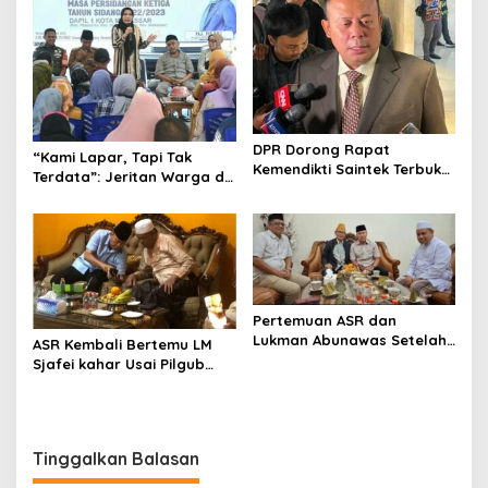
DPR Dorong Rapat
“Kami Lapar, Tapi Tak
Kemendikti Saintek Terbuka,
Terdata”: Jeritan Warga di
Cucun: Publik Harus Tahu
Hadapan Legislator
Fakta Sebenarnya
Makassar Rezki
Pertemuan ASR dan
Lukman Abunawas Setelah
ASR Kembali Bertemu LM
Berkompetisi di Pilgub
Sjafei kahar Usai Pilgub
Sultra
Sultra
Tinggalkan Balasan