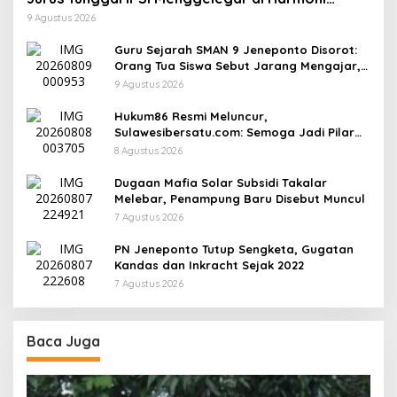
Kemanusiaan
9 Agustus 2026
Guru Sejarah SMAN 9 Jeneponto Disorot:
Orang Tua Siswa Sebut Jarang Mengajar,
Sekolah Bungkam
9 Agustus 2026
Hukum86 Resmi Meluncur,
Sulawesibersatu.com: Semoga Jadi Pilar
Informasi Hukum yang Berintegritas
8 Agustus 2026
Dugaan Mafia Solar Subsidi Takalar
Melebar, Penampung Baru Disebut Muncul
7 Agustus 2026
PN Jeneponto Tutup Sengketa, Gugatan
Kandas dan Inkracht Sejak 2022
7 Agustus 2026
Baca Juga