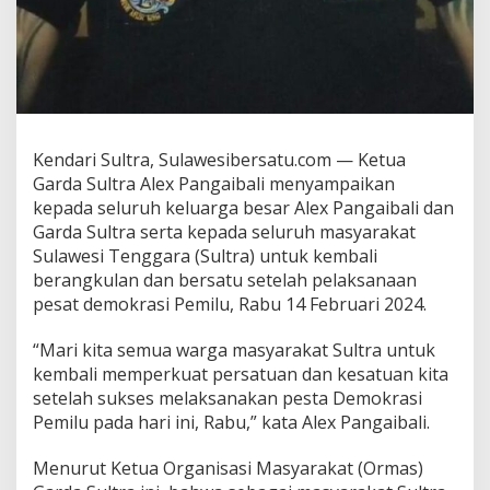
x
P
a
n
g
a
i
b
Kendari Sultra, Sulawesibersatu.com — Ketua
a
Garda Sultra Alex Pangaibali menyampaikan
l
kepada seluruh keluarga besar Alex Pangaibali dan
i
Garda Sultra serta kepada seluruh masyarakat
Sulawesi Tenggara (Sultra) untuk kembali
berangkulan dan bersatu setelah pelaksanaan
pesat demokrasi Pemilu, Rabu 14 Februari 2024.
“Mari kita semua warga masyarakat Sultra untuk
kembali memperkuat persatuan dan kesatuan kita
setelah sukses melaksanakan pesta Demokrasi
Pemilu pada hari ini, Rabu,” kata Alex Pangaibali.
Menurut Ketua Organisasi Masyarakat (Ormas)