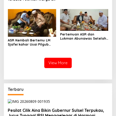
Cucun: Publik Harus Tahu
Hadapan Legislator
Fakta Sebenarnya
Makassar Rezki
Pertemuan ASR dan
Lukman Abunawas Setelah
ASR Kembali Bertemu LM
Berkompetisi di Pilgub
Sjafei kahar Usai Pilgub
Sultra
Sultra
View More
Terbaru
Pesilat Cilik Aina Bikin Gubernur Sulsel Terpukau,
Jurus Tunggal IPSI Menggelegar di Harmoni