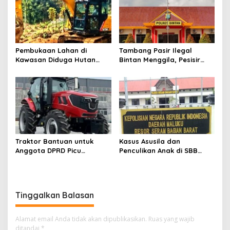
Pembukaan Lahan di
Tambang Pasir Ilegal
Kawasan Diduga Hutan
Bintan Menggila, Pesisir
Lebak Disorot, Legalitas
Terancam Hancur
Dipertanyakan
Traktor Bantuan untuk
Kasus Asusila dan
Anggota DPRD Picu
Penculikan Anak di SBB
Kecurigaan Publik
Mandek, Pelaku Masih
Bebas
Tinggalkan Balasan
Alamat email Anda tidak akan dipublikasikan.
Ruas yang wajib
ditandai
*