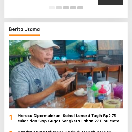
Di
Berita Utama
1
Merasa Dipermainkan, Sainal Lonard Tagih Rp2,75
Miliar dan Siap Gugat Sengketa Lahan 27 Ribu Meter
Persegi
Dandim 1408/Makassar Hadir di Tengah Korban