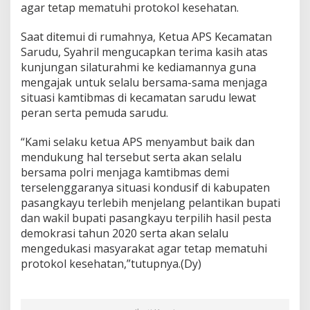
agar tetap mematuhi protokol kesehatan.
l
r
e
Saat ditemui di rumahnya, Ketua APS Kecamatan
s
Sarudu, Syahril mengucapkan terima kasih atas
P
kunjungan silaturahmi ke kediamannya guna
a
mengajak untuk selalu bersama-sama menjaga
s
situasi kamtibmas di kecamatan sarudu lewat
a
n
peran serta pemuda sarudu.
g
k
“Kami selaku ketua APS menyambut baik dan
a
mendukung hal tersebut serta akan selalu
y
bersama polri menjaga kamtibmas demi
u
A
terselenggaranya situasi kondusif di kabupaten
j
pasangkayu terlebih menjelang pelantikan bupati
a
dan wakil bupati pasangkayu terpilih hasil pesta
k
demokrasi tahun 2020 serta akan selalu
M
a
mengedukasi masyarakat agar tetap mematuhi
s
protokol kesehatan,”tutupnya.(Dy)
y
a
r
a