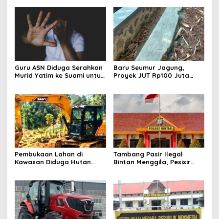
Guru ASN Diduga Serahkan
Baru Seumur Jagung,
Murid Yatim ke Suami untuk
Proyek JUT Rp100 Juta
Kekerasan Seksual, Warga
Ambrol, Dugaan Sunat
Mengamuk
Anggaran Menguat
Pembukaan Lahan di
Tambang Pasir Ilegal
Kawasan Diduga Hutan
Bintan Menggila, Pesisir
Lebak Disorot, Legalitas
Terancam Hancur
Dipertanyakan