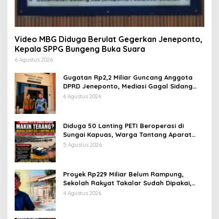
Video MBG Diduga Berulat Gegerkan Jeneponto,
Kepala SPPG Bungeng Buka Suara
6 Agustus 2026
Gugatan Rp2,2 Miliar Guncang Anggota
DPRD Jeneponto, Mediasi Gagal Sidang
Masuk Pembuktian
6 Agustus 2026
Diduga 50 Lanting PETI Beroperasi di
Sungai Kapuas, Warga Tantang Aparat
Bongkar Aktor di Balik Tambang Emas
5 Agustus 2026
Ilegal
Proyek Rp229 Miliar Belum Rampung,
Sekolah Rakyat Takalar Sudah Dipakai,
Dugaan Pembatasan Jurnalis Disorot
4 Agustus 2026