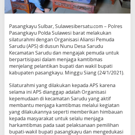
d
a
n
W
a
Pasangkayu Sulbar, Sulawesibersatu.com – Polres
k
Pasangkayu Polda Sulawesi barat melakukan
i
silaturahmi dengan Organisasi Aliansi Pemuda
l
Sarudu (APS) di dusun Nunu Desa Sarudu
B
Kecamatan Sarudu dan mengajak pemuda untuk
u
p
berpartisipasi dalam menjaga kamtibmas
a
menjelang pelantikan bupati dan wakil bupati
t
kabupaten pasangkayu. Minggu Siang (24/1/2021).
i
T
Silaturahmi yang dilakukan kepada APS karena
e
r
selama ini APS dianggap adalah Organisasi
p
kepemudaan di kecamatan Sarudu yang aktif
i
membantu menjaga kamtibmas melalui kegiatan
l
yang dilakukannya seperti memberikan himbauan
i
h
kepada masyarakat untuk selalu menjaga
,
harkamtibmas pada saat pelaksanaan pemilihan
P
bupati-wakil bupati pasangkayu dan mengedukasi
o