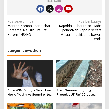
Ikuti Kami
k
a
t
J
N
Pos sebelumnya
Pos berikutnya
a
Mantap Kompak dan Sehat
Kapolda Sulbar tetap Hadiri
g
a
Bersama Ala Istri Prajurit
pelantikan Kapolri secara
a
v
Korem 143/HO
Virtual, meskipun dibawah
K
tenda
a
i
m
t
g
Jangan Lewatkan
i
a
b
m
s
a
i
s
.
p
o
s
Guru ASN Diduga Serahkan
Baru Seumur Jagung,
Murid Yatim ke Suami untuk
Proyek JUT Rp100 Juta
Kekerasan Seksual, Warga
Ambrol, Dugaan Sunat
Mengamuk
Anggaran Menguat