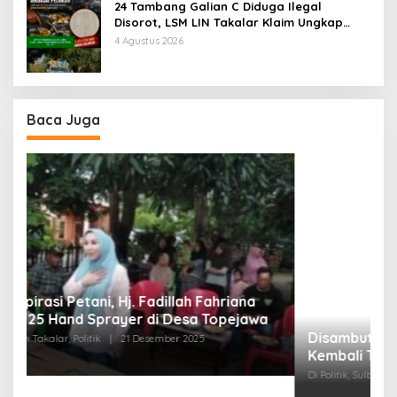
24 Tambang Galian C Diduga Ilegal
Disorot, LSM LIN Takalar Klaim Ungkap
Dugaan Mafia Solar Subsidi dan Kerusakan
4 Agustus 2026
Lingkungan
Baca Juga
Disambut Antusias Warga, Andi Nurul Fathiya
Kembali Turun Reses di Banggae
“
Di Politik, Sulbar
|
13 Oktober 2025
W