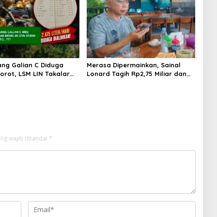
Ilegal
ng Galian C Diduga
Merasa Dipermainkan, Sainal
sorot, LSM LIN Takalar
Lonard Tagih Rp2,75 Miliar dan
gkap Dugaan Mafia
Siap Gugat Sengketa Lahan 27
bsidi dan Kerusakan
Ribu Meter Persegi
an
ng wajib ditandai
*