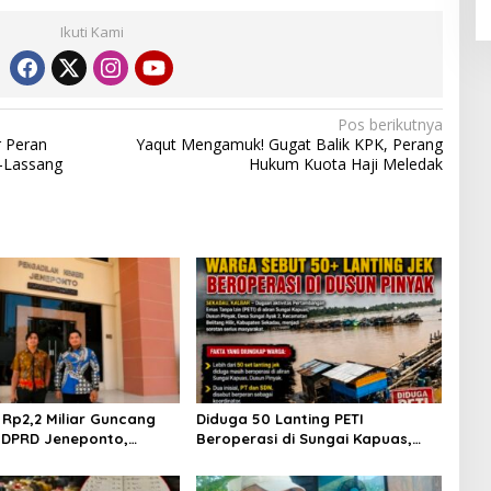
Ikuti Kami
Pos berikutnya
r Peran
Yaqut Mengamuk! Gugat Balik KPK, Perang
g-Lassang
Hukum Kuota Haji Meledak
Rp2,2 Miliar Guncang
Diduga 50 Lanting PETI
 DPRD Jeneponto,
Beroperasi di Sungai Kapuas,
Gagal Sidang Masuk
Warga Tantang Aparat Bongkar
ian
Aktor di Balik Tambang Emas