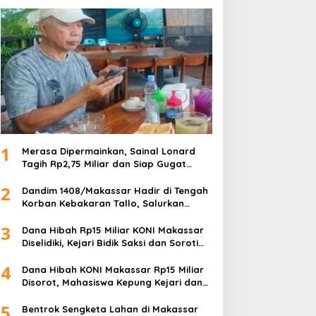
1
Merasa Dipermainkan, Sainal Lonard
Tagih Rp2,75 Miliar dan Siap Gugat
Sengketa Lahan 27 Ribu Meter Persegi
2
Dandim 1408/Makassar Hadir di Tengah
Korban Kebakaran Tallo, Salurkan
Bantuan dan Bangkitkan Harapan
3
Dana Hibah Rp15 Miliar KONI Makassar
Diselidiki, Kejari Bidik Saksi dan Soroti
Mundurnya 9 Pengurus
4
Dana Hibah KONI Makassar Rp15 Miliar
Disorot, Mahasiswa Kepung Kejari dan
Desak Usut Tanpa Ampun
5
Bentrok Sengketa Lahan di Makassar