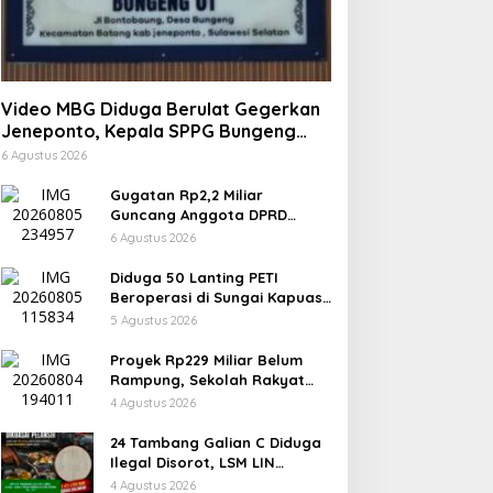
Video MBG Diduga Berulat Gegerkan
Jeneponto, Kepala SPPG Bungeng
Buka Suara
6 Agustus 2026
Gugatan Rp2,2 Miliar
Guncang Anggota DPRD
Jeneponto, Mediasi Gagal
6 Agustus 2026
Sidang Masuk Pembuktian
Diduga 50 Lanting PETI
Beroperasi di Sungai Kapuas,
Warga Tantang Aparat
5 Agustus 2026
Bongkar Aktor di Balik
Tambang Emas Ilegal
Proyek Rp229 Miliar Belum
Rampung, Sekolah Rakyat
Takalar Sudah Dipakai,
4 Agustus 2026
Dugaan Pembatasan Jurnalis
Disorot
24 Tambang Galian C Diduga
Ilegal Disorot, LSM LIN
Takalar Klaim Ungkap
4 Agustus 2026