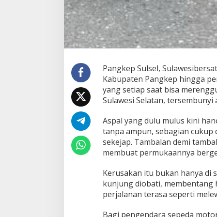
:
A
s
p
a
l
H
a
Pangkep Sulsel, Sulawesibersa
n
Kabupaten Pangkep hingga per
c
yang setiap saat bisa merenggut
u
r
Sulawesi Selatan, tersembunyi
,
L
Aspal yang dulu mulus kini ha
u
tanpa ampun, sebagian cukup
b
sekejap. Tambalan demi tambal
a
n
membuat permukaannya bergelom
g
M
Kerusakan itu bukan hanya di s
e
kunjung diobati, membentang h
n
perjalanan terasa seperti mele
g
a
n
Bagi pengendara sepeda motor, j