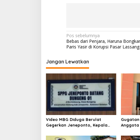
N
Pos sebelumnya
Bebas dari Penjara, Haruna Bongka
a
Paris Yasir di Korupsi Pasar Lassan
v
i
Jangan Lewatkan
g
a
s
i
p
o
Video MBG Diduga Berulat
Gugatan 
s
Gegerkan Jeneponto, Kepala
Anggota
SPPG Bungeng Buka Suara
Mediasi 
Pembukt