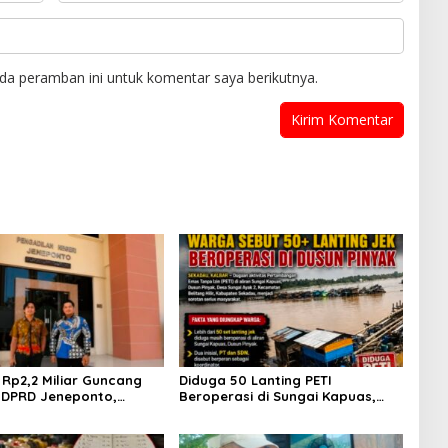
da peramban ini untuk komentar saya berikutnya.
Rp2,2 Miliar Guncang
Diduga 50 Lanting PETI
 DPRD Jeneponto,
Beroperasi di Sungai Kapuas,
Gagal Sidang Masuk
Warga Tantang Aparat Bongkar
ian
Aktor di Balik Tambang Emas
Ilegal