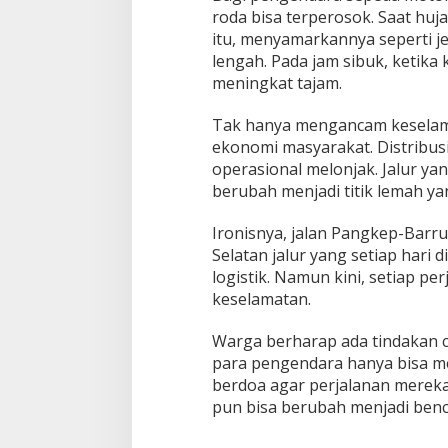
g
roda bisa terperosok. Saat hu
a
itu, menyamarkannya seperti j
S
lengah. Pada jam sibuk, ketika
i
a
meningkat tajam.
p
“
Tak hanya mengancam keselamat
M
ekonomi masyarakat. Distribusi
e
operasional melonjak. Jalur ya
m
a
berubah menjadi titik lemah 
n
g
Ironisnya, jalan Pangkep-Barr
s
Selatan jalur yang setiap hari 
a
logistik. Namun kini, setiap p
”
keselamatan.
Warga berharap ada tindakan c
para pengendara hanya bisa m
berdoa agar perjalanan mereka ta
pun bisa berubah menjadi benc