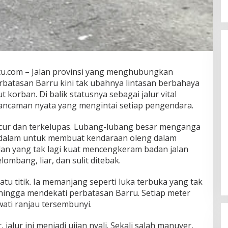
Serap Aspirasi Petani, Hj. Fadillah
Fahriana Salurkan 25 Hand
Sprayer di Desa Topejawa
Di Kabupaten Takalar, Politik
|
21 Desember
2025
tu.com – Jalan provinsi yang menghubungkan
batasan Barru kini tak ubahnya lintasan berbahaya
 korban. Di balik statusnya sebagai jalur vital
 ancaman nyata yang mengintai setiap pengendara.
ncur dan terkelupas. Lubang-lubang besar menganga
 dalam untuk membuat kendaraan oleng dalam
an yang tak lagi kuat mencengkeram badan jalan
bang, liar, dan sulit ditebak.
atu titik. Ia memanjang seperti luka terbuka yang tak
ingga mendekati perbatasan Barru. Setiap meter
wati ranjau tersembunyi.
alur ini menjadi ujian nyali. Sekali salah manuver,