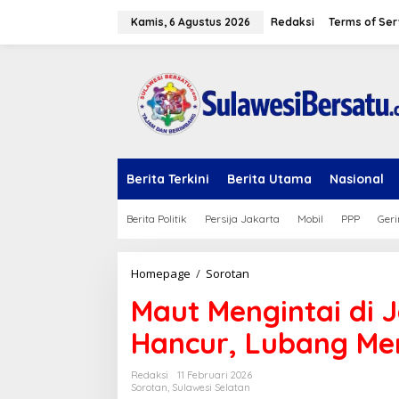
L
e
Kamis, 6 Agustus 2026
Redaksi
Terms of Ser
w
a
t
i
k
e
k
o
n
Berita Terkini
Berita Utama
Nasional
t
e
n
Berita Politik
Persija Jakarta
Mobil
PPP
Geri
Homepage
/
Sorotan
M
a
Maut Mengintai di 
u
t
Hancur, Lubang M
M
e
n
Redaksi
11 Februari 2026
g
Sorotan
,
Sulawesi Selatan