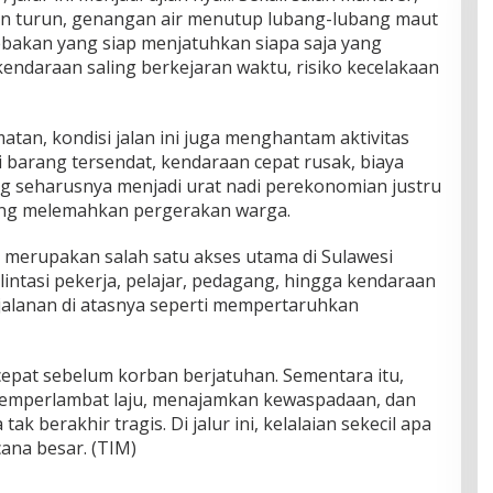
jan turun, genangan air menutup lubang-lubang maut
ebakan yang siap menjatuhkan siapa saja yang
 kendaraan saling berkejaran waktu, risiko kecelakaan
an, kondisi jalan ini juga menghantam aktivitas
 barang tersendat, kendaraan cepat rusak, biaya
ng seharusnya menjadi urat nadi perekonomian justru
yang melemahkan pergerakan warga.
u merupakan salah satu akses utama di Sulawesi
dilintasi pekerja, pelajar, pedagang, hingga kendaraan
erjalanan di atasnya seperti mempertaruhkan
epat sebelum korban berjatuhan. Sementara itu,
emperlambat laju, menajamkan kewaspadaan, dan
k berakhir tragis. Di jalur ini, kelalaian sekecil apa
ana besar. (TIM)