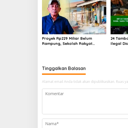
Proyek Rp229 Miliar Belum
24 Tamba
Rampung, Sekolah Rakyat
Ilegal Di
Takalar Sudah Dipakai, Dugaan
Klaim Un
Pembatasan Jurnalis Disorot
Solar Su
Lingkung
Tinggalkan Balasan
Alamat email Anda tidak akan dipublikasikan.
Ruas ya