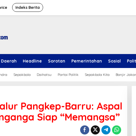
vice
Indeks Berita
Daerah
Headline
Sorotan
Pemerintahan
Sosial
Poli
ndra
Sepakbola
Daihatsu
Partai Politik
Sepakbola Kita
Banjir Jaka
Jalur Pangkep-Barru: Aspal
enganga Siap “Memangsa”