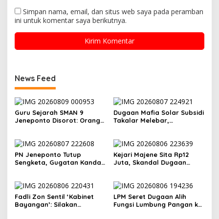
Simpan nama, email, dan situs web saya pada peramban
ini untuk komentar saya berikutnya.
News Feed
Guru Sejarah SMAN 9
Dugaan Mafia Solar Subsidi
Jeneponto Disorot: Orang
Takalar Melebar,
Tua Siswa Sebut Jarang
Penampung Baru Disebut
Mengajar, Sekolah
Muncul
Bungkam
PN Jeneponto Tutup
Kejari Majene Sita Rp12
Sengketa, Gugatan Kandas
Juta, Skandal Dugaan
dan Inkracht Sejak 2022
Korupsi Dana Guru dan TPP
Mulai Terkuak
Fadli Zon Sentil ‘Kabinet
LPM Seret Dugaan Alih
Bayangan’: Silakan
Fungsi Lumbung Pangan ke
Mengkritik, Asal Jangan
Meja Jaksa, Kejari