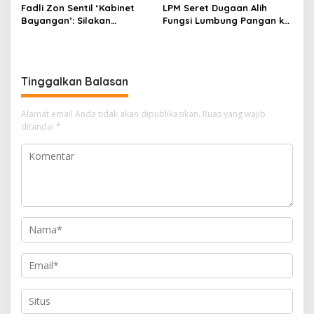
Fadli Zon Sentil ‘Kabinet
LPM Seret Dugaan Alih
Bayangan’: Silakan
Fungsi Lumbung Pangan ke
Mengkritik, Asal Jangan
Meja Jaksa, Kejari
Sekadar Bayangan
Jeneponto Didesak
Bongkar Seluruh Dokumen
Tinggalkan Balasan
Alamat email Anda tidak akan dipublikasikan.
Ruas yang wajib
ditandai
*