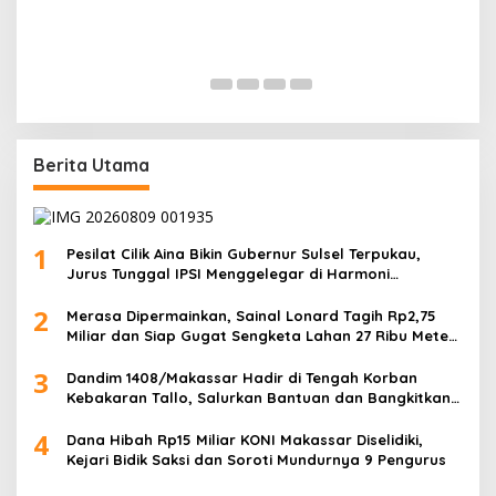
Kembali Turun Reses di Banggae
Di Politik, Sulbar
|
13 Oktober 2025
Berita Utama
1
Pesilat Cilik Aina Bikin Gubernur Sulsel Terpukau,
Jurus Tunggal IPSI Menggelegar di Harmoni
Kemanusiaan
2
Merasa Dipermainkan, Sainal Lonard Tagih Rp2,75
Miliar dan Siap Gugat Sengketa Lahan 27 Ribu Meter
Persegi
3
Dandim 1408/Makassar Hadir di Tengah Korban
Kebakaran Tallo, Salurkan Bantuan dan Bangkitkan
Harapan
4
Dana Hibah Rp15 Miliar KONI Makassar Diselidiki,
Kejari Bidik Saksi dan Soroti Mundurnya 9 Pengurus