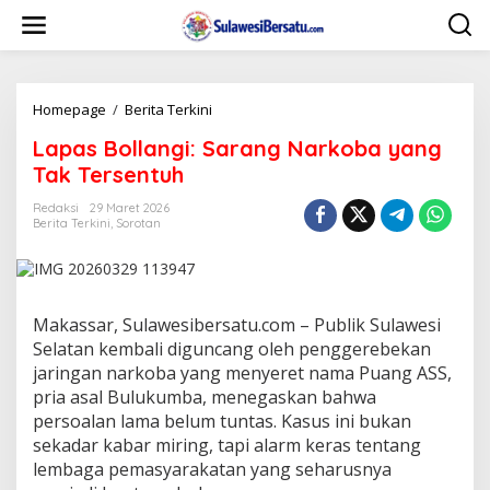
L
e
w
a
t
i
Homepage
/
Berita Terkini
L
k
a
Lapas Bollangi: Sarang Narkoba yang
e
p
k
a
Tak Tersentuh
o
s
n
B
Redaksi
29 Maret 2026
t
Berita Terkini
,
Sorotan
o
e
l
n
l
a
n
Makassar, Sulawesibersatu.com – Publik Sulawesi
g
i
Selatan kembali diguncang oleh penggerebekan
:
jaringan narkoba yang menyeret nama Puang ASS,
S
pria asal Bulukumba, menegaskan bahwa
a
persoalan lama belum tuntas. Kasus ini bukan
r
sekadar kabar miring, tapi alarm keras tentang
a
n
lembaga pemasyarakatan yang seharusnya
g