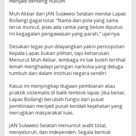
menjadi benteng hukum.
N
a
Muh Akbar dari JAN Sulawesi Selatan menilai Lapas
r
Bollangi gagal total. “Nama dan pola yang sama
k
o
terus muncul, jelas ada rantai yang belum diputus.
b
Ini kegagalan pengawasan yang parah,” ujarnya.
a
y
Desakan tegas pun dilayangkan yakni pencopotan
a
Kepala Lapas bukan pilihan, tapi keharusan.
n
g
Menurut Muh Akbar, lembaga ini tak boleh terlihat
T
lemah menghadapi jaringan narkoba yang diduga
a
tumbuh dari dalam institusi negara sendiri.
k
T
Kasus ini menyingkap dugaan pembiaran atau
e
r
praktik sistematis di balik tembok lapas. Jika benar,
s
Lapas Bollangi berubah fungsi dari pusat
e
pembinaan menjadi pusat kendali kejahatan yang
n
merugikan masyarakat luas.
t
u
h
JAN Sulawesi Selatan menuntut audit total,
menyeluruh, dan independen. Segala bentuk