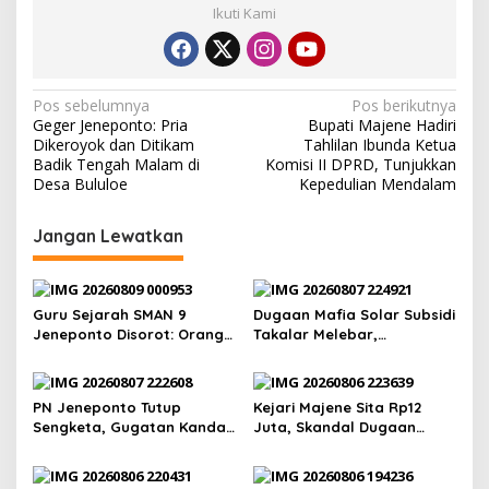
Ikuti Kami
N
Pos sebelumnya
Pos berikutnya
Geger Jeneponto: Pria
Bupati Majene Hadiri
a
Dikeroyok dan Ditikam
Tahlilan Ibunda Ketua
v
Badik Tengah Malam di
Komisi II DPRD, Tunjukkan
Desa Bululoe
Kepedulian Mendalam
i
g
Jangan Lewatkan
a
s
Guru Sejarah SMAN 9
Dugaan Mafia Solar Subsidi
i
Jeneponto Disorot: Orang
Takalar Melebar,
p
Tua Siswa Sebut Jarang
Penampung Baru Disebut
Mengajar, Sekolah
Muncul
o
Bungkam
s
PN Jeneponto Tutup
Kejari Majene Sita Rp12
Sengketa, Gugatan Kandas
Juta, Skandal Dugaan
dan Inkracht Sejak 2022
Korupsi Dana Guru dan TPP
Mulai Terkuak