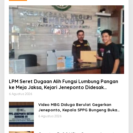
LPM Seret Dugaan Alih Fungsi Lumbung Pangan
ke Meja Jaksa, Kejari Jeneponto Didesak
Bongkar Seluruh Dokumen
6 Agustus 2026
Video MBG Diduga Berulat Gegerkan
Jeneponto, Kepala SPPG Bungeng Buka
Suara
6 Agustus 2026