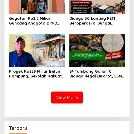
Gugatan Rp2,2 Miliar
Diduga 50 Lanting PETI
Guncang Anggota DPRD
Beroperasi di Sungai
Jeneponto, Mediasi Gagal
Kapuas, Warga Tantang
Sidang Masuk Pembuktian
Aparat Bongkar Aktor di
Balik Tambang Emas Ilegal
Proyek Rp229 Miliar Belum
24 Tambang Galian C
Rampung, Sekolah Rakyat
Diduga Ilegal Disorot, LSM
Takalar Sudah Dipakai,
LIN Takalar Klaim Ungkap
Dugaan Pembatasan
Dugaan Mafia Solar Subsidi
Jurnalis Disorot
dan Kerusakan Lingkungan
View More
Terbaru