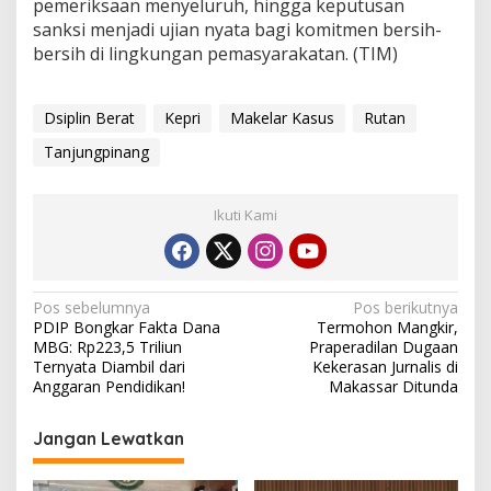
pemeriksaan menyeluruh, hingga keputusan
l
sanksi menjadi ujian nyata bagi komitmen bersih-
,
bersih di lingkungan pemasyarakatan. (TIM)
T
e
r
a
Dsiplin Berat
Kepri
Makelar Kasus
Rutan
n
Tanjungpinang
c
a
m
D
Ikuti Kami
i
s
i
p
N
Pos sebelumnya
Pos berikutnya
l
PDIP Bongkar Fakta Dana
Termohon Mangkir,
i
a
MBG: Rp223,5 Triliun
Praperadilan Dugaan
n
v
Ternyata Diambil dari
Kekerasan Jurnalis di
B
Anggaran Pendidikan!
Makassar Ditunda
e
i
r
g
a
Jangan Lewatkan
t
a