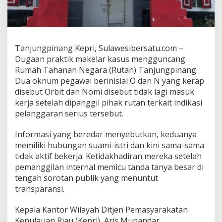
n
g
p
i
n
Tanjungpinang Kepri, Sulawesibersatu.com –
a
Dugaan praktik makelar kasus mengguncang
n
g
Rumah Tahanan Negara (Rutan) Tanjungpinang.
D
Dua oknum pegawai berinisial O dan N yang kerap
i
disebut Orbit dan Nomi disebut tidak lagi masuk
d
kerja setelah dipanggil pihak rutan terkait indikasi
u
pelanggaran serius tersebut.
g
a
J
Informasi yang beredar menyebutkan, keduanya
a
memiliki hubungan suami-istri dan kini sama-sama
d
tidak aktif bekerja. Ketidakhadiran mereka setelah
i
pemanggilan internal memicu tanda tanya besar di
M
a
tengah sorotan publik yang menuntut
k
transparansi.
e
l
Kepala Kantor Wilayah Ditjen Pemasyarakatan
a
Kepulauan Riau (Kepri), Aris Munandar,
r