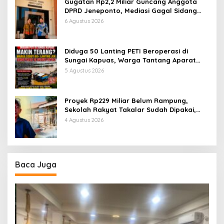
Gugatan Rp2,2 Miliar Guncang Anggota
DPRD Jeneponto, Mediasi Gagal Sidang
Masuk Pembuktian
6 Agustus 2026
Diduga 50 Lanting PETI Beroperasi di
Sungai Kapuas, Warga Tantang Aparat
Bongkar Aktor di Balik Tambang Emas
5 Agustus 2026
Ilegal
Proyek Rp229 Miliar Belum Rampung,
Sekolah Rakyat Takalar Sudah Dipakai,
Dugaan Pembatasan Jurnalis Disorot
4 Agustus 2026
Baca Juga