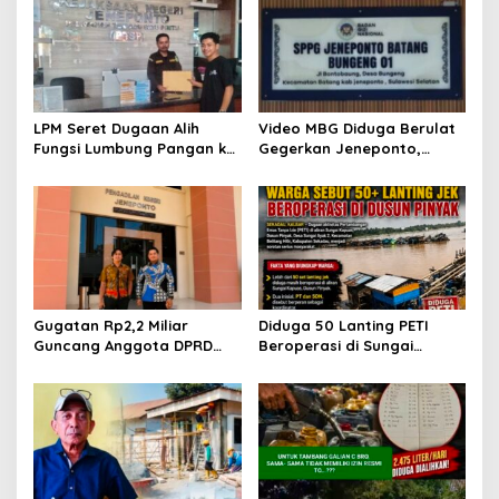
s
i
p
o
s
LPM Seret Dugaan Alih
Video MBG Diduga Berulat
Fungsi Lumbung Pangan ke
Gegerkan Jeneponto,
Meja Jaksa, Kejari
Kepala SPPG Bungeng Buka
Jeneponto Didesak
Suara
Bongkar Seluruh Dokumen
Gugatan Rp2,2 Miliar
Diduga 50 Lanting PETI
Guncang Anggota DPRD
Beroperasi di Sungai
Jeneponto, Mediasi Gagal
Kapuas, Warga Tantang
Sidang Masuk Pembuktian
Aparat Bongkar Aktor di
Balik Tambang Emas Ilegal