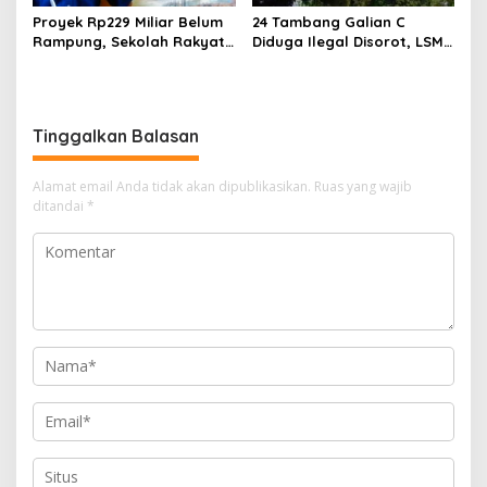
Proyek Rp229 Miliar Belum
24 Tambang Galian C
Rampung, Sekolah Rakyat
Diduga Ilegal Disorot, LSM
Takalar Sudah Dipakai,
LIN Takalar Klaim Ungkap
Dugaan Pembatasan
Dugaan Mafia Solar Subsidi
Jurnalis Disorot
dan Kerusakan Lingkungan
Tinggalkan Balasan
Alamat email Anda tidak akan dipublikasikan.
Ruas yang wajib
ditandai
*