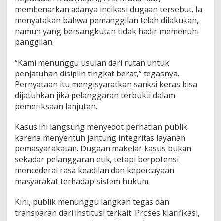
K
membenarkan adanya indikasi dugaan tersebut. Ia
a
menyatakan bahwa pemanggilan telah dilakukan,
s
namun yang bersangkutan tidak hadir memenuhi
u
panggilan.
s
,
M
“Kami menunggu usulan dari rutan untuk
a
penjatuhan disiplin tingkat berat,” tegasnya.
n
Pernyataan itu mengisyaratkan sanksi keras bisa
g
dijatuhkan jika pelanggaran terbukti dalam
k
i
pemeriksaan lanjutan.
r
U
Kasus ini langsung menyedot perhatian publik
s
karena menyentuh jantung integritas layanan
a
pemasyarakatan. Dugaan makelar kasus bukan
i
D
sekadar pelanggaran etik, tetapi berpotensi
i
mencederai rasa keadilan dan kepercayaan
p
masyarakat terhadap sistem hukum.
a
n
Kini, publik menunggu langkah tegas dan
g
g
transparan dari institusi terkait. Proses klarifikasi,
i