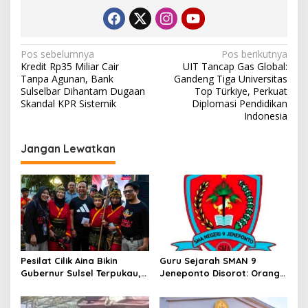
N
Pos sebelumnya
Pos berikutnya
Kredit Rp35 Miliar Cair
UIT Tancap Gas Global:
a
Tanpa Agunan, Bank
Gandeng Tiga Universitas
v
Sulselbar Dihantam Dugaan
Top Türkiye, Perkuat
Skandal KPR Sistemik
Diplomasi Pendidikan
i
Indonesia
g
Jangan Lewatkan
a
s
i
p
o
s
Pesilat Cilik Aina Bikin
Guru Sejarah SMAN 9
Gubernur Sulsel Terpukau,
Jeneponto Disorot: Orang
Jurus Tunggal IPSI
Tua Siswa Sebut Jarang
Menggelegar di Harmoni
Mengajar, Sekolah