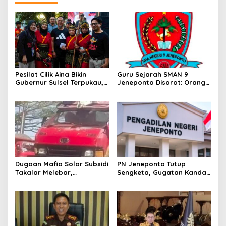
Pesilat Cilik Aina Bikin
Guru Sejarah SMAN 9
Gubernur Sulsel Terpukau,
Jeneponto Disorot: Orang
Jurus Tunggal IPSI
Tua Siswa Sebut Jarang
Menggelegar di Harmoni
Mengajar, Sekolah
Kemanusiaan
Bungkam
Dugaan Mafia Solar Subsidi
PN Jeneponto Tutup
Takalar Melebar,
Sengketa, Gugatan Kandas
Penampung Baru Disebut
dan Inkracht Sejak 2022
Muncul