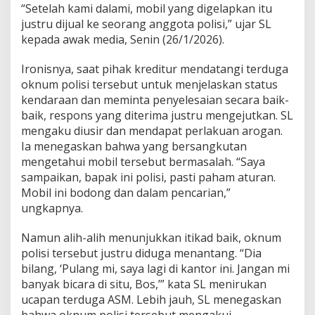
“Setelah kami dalami, mobil yang digelapkan itu
s
i
justru dijual ke seorang anggota polisi,” ujar SL
M
kepada awak media, Senin (26/1/2026).
a
k
Ironisnya, saat pihak kreditur mendatangi terduga
a
oknum polisi tersebut untuk menjelaskan status
s
s
kendaraan dan meminta penyelesaian secara baik-
a
baik, respons yang diterima justru mengejutkan. SL
r
mengaku diusir dan mendapat perlakuan arogan.
B
Ia menegaskan bahwa yang bersangkutan
u
mengetahui mobil tersebut bermasalah. “Saya
n
g
sampaikan, bapak ini polisi, pasti paham aturan.
k
Mobil ini bodong dan dalam pencarian,”
a
ungkapnya.
m
d
Namun alih-alih menunjukkan itikad baik, oknum
a
n
polisi tersebut justru diduga menantang. “Dia
B
bilang, ‘Pulang mi, saya lagi di kantor ini. Jangan mi
e
banyak bicara di situ, Bos,’” kata SL menirukan
r
ucapan terduga ASM. Lebih jauh, SL menegaskan
s
i