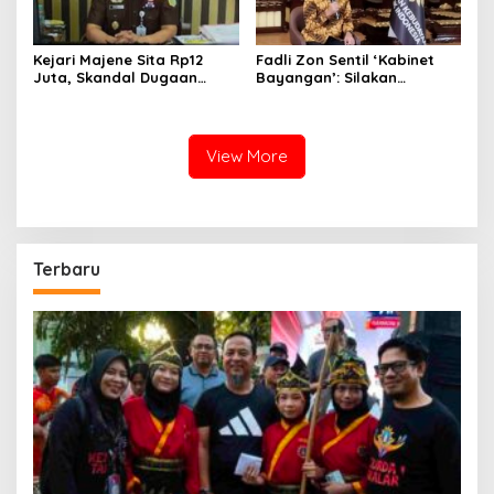
Kejari Majene Sita Rp12
Fadli Zon Sentil ‘Kabinet
Juta, Skandal Dugaan
Bayangan’: Silakan
Korupsi Dana Guru dan TPP
Mengkritik, Asal Jangan
Mulai Terkuak
Sekadar Bayangan
View More
Terbaru