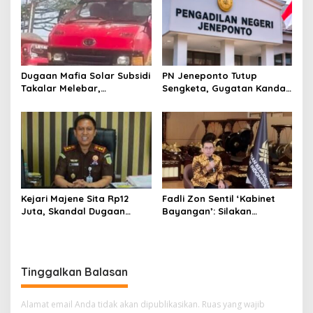
Kemanusiaan
Bungkam
Dugaan Mafia Solar Subsidi
PN Jeneponto Tutup
Takalar Melebar,
Sengketa, Gugatan Kandas
Penampung Baru Disebut
dan Inkracht Sejak 2022
Muncul
Kejari Majene Sita Rp12
Fadli Zon Sentil ‘Kabinet
Juta, Skandal Dugaan
Bayangan’: Silakan
Korupsi Dana Guru dan TPP
Mengkritik, Asal Jangan
Mulai Terkuak
Sekadar Bayangan
Tinggalkan Balasan
Alamat email Anda tidak akan dipublikasikan.
Ruas yang wajib