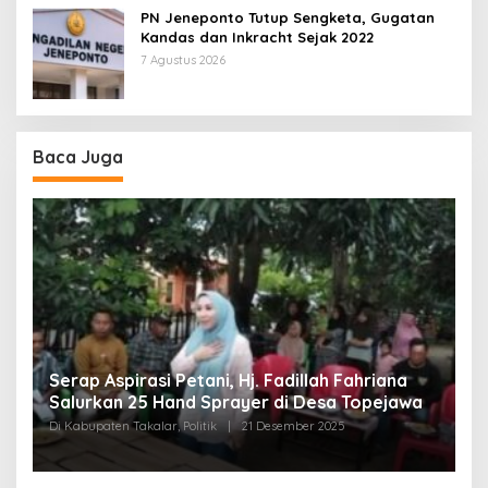
PN Jeneponto Tutup Sengketa, Gugatan
Kandas dan Inkracht Sejak 2022
7 Agustus 2026
Baca Juga
Disambut Antusias Warga, Andi Nurul Fathiya
Kembali Turun Reses di Banggae
“
Di Politik, Sulbar
|
13 Oktober 2025
W