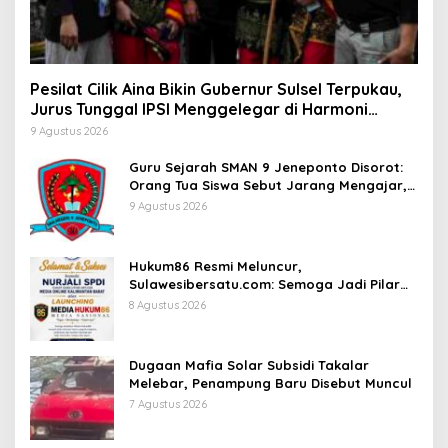
Pesilat Cilik Aina Bikin Gubernur Sulsel Terpukau,
Jurus Tunggal IPSI Menggelegar di Harmoni
Kemanusiaan
9 Agustus 2026
Guru Sejarah SMAN 9 Jeneponto Disorot:
Orang Tua Siswa Sebut Jarang Mengajar,
Sekolah Bungkam
9 Agustus 2026
Hukum86 Resmi Meluncur,
Sulawesibersatu.com: Semoga Jadi Pilar
Informasi Hukum yang Berintegritas
8 Agustus 2026
Dugaan Mafia Solar Subsidi Takalar
Melebar, Penampung Baru Disebut Muncul
7 Agustus 2026