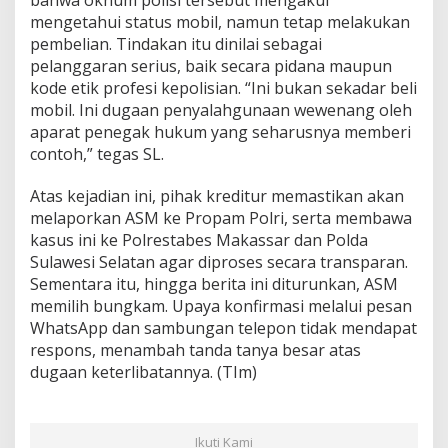
bahwa oknum polisi tersebut mengakui
k
mengetahui status mobil, namun tetap melakukan
a
pembelian. Tindakan itu dinilai sebagai
p
pelanggaran serius, baik secara pidana maupun
A
kode etik profesi kepolisian. “Ini bukan sekadar beli
r
o
mobil. Ini dugaan penyalahgunaan wewenang oleh
g
aparat penegak hukum yang seharusnya memberi
a
contoh,” tegas SL.
n
Atas kejadian ini, pihak kreditur memastikan akan
melaporkan ASM ke Propam Polri, serta membawa
kasus ini ke Polrestabes Makassar dan Polda
Sulawesi Selatan agar diproses secara transparan.
Sementara itu, hingga berita ini diturunkan, ASM
memilih bungkam. Upaya konfirmasi melalui pesan
WhatsApp dan sambungan telepon tidak mendapat
respons, menambah tanda tanya besar atas
dugaan keterlibatannya. (TIm)
Ikuti Kami