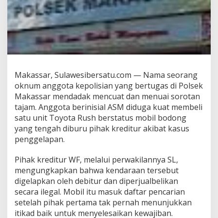
g
B
u
r
o
n
a
n
Makassar, Sulawesibersatu.com — Nama seorang
L
e
oknum anggota kepolisian yang bertugas di Polsek
a
Makassar mendadak mencuat dan menuai sorotan
s
tajam. Anggota berinisial ASM diduga kuat membeli
i
satu unit Toyota Rush berstatus mobil bodong
n
yang tengah diburu pihak kreditur akibat kasus
g
,
penggelapan.
O
k
Pihak kreditur WF, melalui perwakilannya SL,
n
mengungkapkan bahwa kendaraan tersebut
u
digelapkan oleh debitur dan diperjualbelikan
m
P
secara ilegal. Mobil itu masuk daftar pencarian
o
setelah pihak pertama tak pernah menunjukkan
l
itikad baik untuk menyelesaikan kewajiban.
i