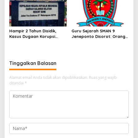
Hampir 2 Tahun Disidik,
Guru Sejarah SMAN 9
Kasus Dugaan Korupsi
Jeneponto Disorot: Orang
Rp1,3 Miliar Poltek KP Bone
Tua Siswa Sebut Jarang
Masih Tanpa Tersangka
Mengajar, Sekolah
Bungkam
Tinggalkan Balasan
Alamat email Anda tidak akan dipublikasikan.
Ruas yang wajib
ditandai
*