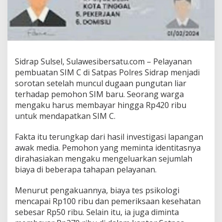
i
S
a
t
p
a
s
Sidrap Sulsel, Sulawesibersatu.com – Pelayanan
S
pembuatan SIM C di Satpas Polres Sidrap menjadi
i
sorotan setelah muncul dugaan pungutan liar
d
terhadap pemohon SIM baru. Seorang warga
r
a
mengaku harus membayar hingga Rp420 ribu
p
untuk mendapatkan SIM C.
,
P
Fakta itu terungkap dari hasil investigasi lapangan
e
awak media. Pemohon yang meminta identitasnya
m
o
dirahasiakan mengaku mengeluarkan sejumlah
h
biaya di beberapa tahapan pelayanan.
o
n
Menurut pengakuannya, biaya tes psikologi
M
mencapai Rp100 ribu dan pemeriksaan kesehatan
e
n
sebesar Rp50 ribu. Selain itu, ia juga diminta
g