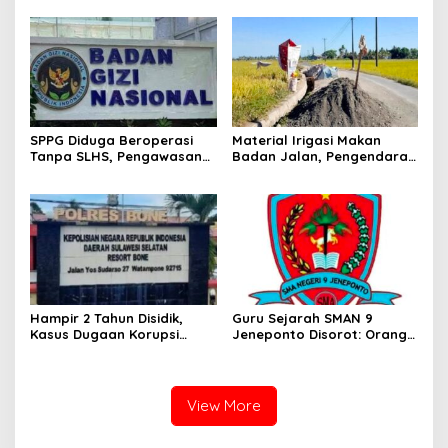
Fiktif Cek Kesehatan Gratis
Demi Kejar Target
SPPG Diduga Beroperasi
Material Irigasi Makan
Tanpa SLHS, Pengawasan
Badan Jalan, Pengendara
BGN Takalar
di Maros Dibuat Waswas
Dipertanyakan
Hampir 2 Tahun Disidik,
Guru Sejarah SMAN 9
Kasus Dugaan Korupsi
Jeneponto Disorot: Orang
Rp1,3 Miliar Poltek KP Bone
Tua Siswa Sebut Jarang
Masih Tanpa Tersangka
Mengajar, Sekolah
Bungkam
View More