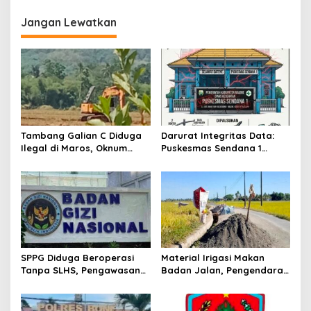
i
Jangan Lewatkan
g
a
s
i
p
o
Tambang Galian C Diduga
Darurat Integritas Data:
s
Ilegal di Maros, Oknum
Puskesmas Sendana 1
Polisi Aktif Terseret
Diduga Lakukan Pelaporan
Fiktif Cek Kesehatan Gratis
Demi Kejar Target
SPPG Diduga Beroperasi
Material Irigasi Makan
Tanpa SLHS, Pengawasan
Badan Jalan, Pengendara
BGN Takalar
di Maros Dibuat Waswas
Dipertanyakan