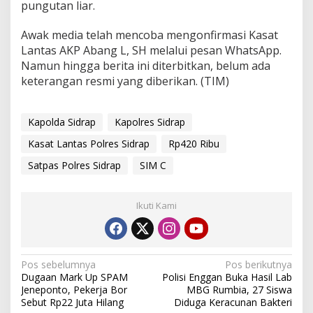
pungutan liar.
Awak media telah mencoba mengonfirmasi Kasat
Lantas AKP Abang L, SH melalui pesan WhatsApp.
Namun hingga berita ini diterbitkan, belum ada
keterangan resmi yang diberikan. (TIM)
Kapolda Sidrap
Kapolres Sidrap
Kasat Lantas Polres Sidrap
Rp420 Ribu
Satpas Polres Sidrap
SIM C
Ikuti Kami
N
Pos sebelumnya
Pos berikutnya
Dugaan Mark Up SPAM
Polisi Enggan Buka Hasil Lab
a
Jeneponto, Pekerja Bor
MBG Rumbia, 27 Siswa
v
Sebut Rp22 Juta Hilang
Diduga Keracunan Bakteri