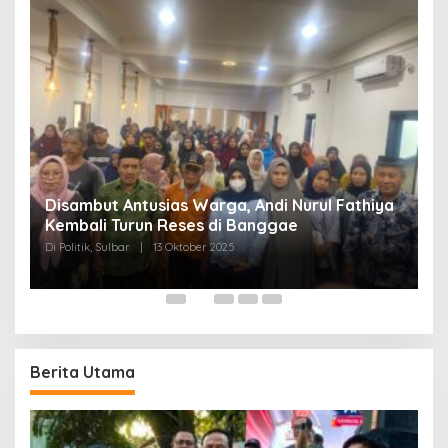
Disambut Antusias Warga, Andi Nurul Fathiya
Kembali Turun Reses di Banggae
“
Di Politik, Sulbar
|
13 Oktober 2025
W
Di
Berita Utama