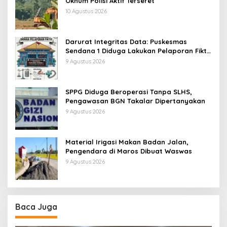
Oknum Polisi Aktif Terseret
10 Agustus 2026
Darurat Integritas Data: Puskesmas
Sendana 1 Diduga Lakukan Pelaporan Fiktif
Cek Kesehatan Gratis Demi Kejar Target
9 Agustus 2026
SPPG Diduga Beroperasi Tanpa SLHS,
Pengawasan BGN Takalar Dipertanyakan
9 Agustus 2026
Material Irigasi Makan Badan Jalan,
Pengendara di Maros Dibuat Waswas
9 Agustus 2026
Baca Juga