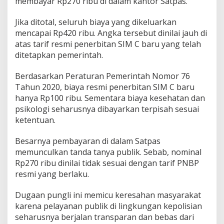
membayar Rp270 ribu di dalam kantor Satpas.
a
k
Jika ditotal, seluruh biaya yang dikeluarkan
u
mencapai Rp420 ribu. Angka tersebut dinilai jauh di
B
a
atas tarif resmi penerbitan SIM C baru yang telah
y
ditetapkan pemerintah.
a
r
Berdasarkan Peraturan Pemerintah Nomor 76
R
Tahun 2020, biaya resmi penerbitan SIM C baru
p
4
hanya Rp100 ribu. Sementara biaya kesehatan dan
2
psikologi seharusnya dibayarkan terpisah sesuai
0
ketentuan.
R
i
Besarnya pembayaran di dalam Satpas
b
u
memunculkan tanda tanya publik. Sebab, nominal
Rp270 ribu dinilai tidak sesuai dengan tarif PNBP
resmi yang berlaku.
Dugaan pungli ini memicu keresahan masyarakat
karena pelayanan publik di lingkungan kepolisian
seharusnya berjalan transparan dan bebas dari