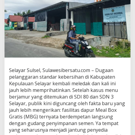
g
k
a
r
:
A
n
a
k
M
a
k
a
Selayar Sulsel, Sulawesibersatu.com – Dugaan
n
pelanggaran standar kebersihan di Kabupaten
d
Kepulauan Selayar kembali meledak dan kali ini
i
jauh lebih memprihatinkan. Setelah kasus menu
U
j
berjamur yang ditemukan di SDI 80 dan SDN 3
u
Selayar, publik kini diguncang oleh fakta baru yang
n
jauh lebih mengerikan: fasilitas dapur Meal Box
g
Gratis (MBG) ternyata berdempetan langsung
G
dengan gudang penyimpanan semen. Ya tempat
u
d
yang seharusnya menjadi jantung penyedia
a