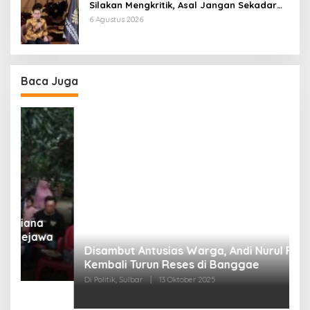
Silakan Mengkritik, Asal Jangan Sekadar
Bayangan
6 Agustus 2026
Baca Juga
Disambut Antusias Warga, Andi Nurul Fathiya
Kembali Turun Reses di Banggae
“
Di Politik, Sulbar
|
13 Oktober 2025
W
Di