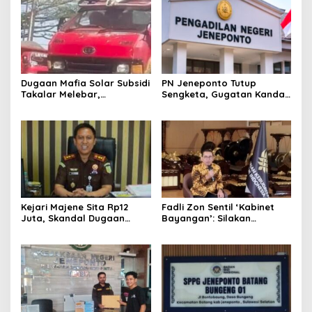
Dugaan Mafia Solar Subsidi
PN Jeneponto Tutup
Takalar Melebar,
Sengketa, Gugatan Kandas
Penampung Baru Disebut
dan Inkracht Sejak 2022
Muncul
Kejari Majene Sita Rp12
Fadli Zon Sentil ‘Kabinet
Juta, Skandal Dugaan
Bayangan’: Silakan
Korupsi Dana Guru dan TPP
Mengkritik, Asal Jangan
Mulai Terkuak
Sekadar Bayangan