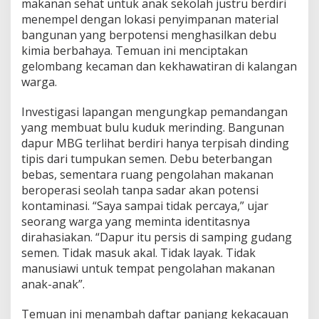
makanan sehat untuk anak sekolah justru berdiri
n
menempel dengan lokasi penyimpanan material
g
bangunan yang berpotensi menghasilkan debu
S
e
kimia berbahaya. Temuan ini menciptakan
m
gelombang kecaman dan kekhawatiran di kalangan
e
warga.
n
,
Investigasi lapangan mengungkap pemandangan
S
t
yang membuat bulu kuduk merinding. Bangunan
a
dapur MBG terlihat berdiri hanya terpisah dinding
n
tipis dari tumpukan semen. Debu beterbangan
d
bebas, sementara ruang pengolahan makanan
a
beroperasi seolah tanpa sadar akan potensi
r
K
kontaminasi. “Saya sampai tidak percaya,” ujar
e
seorang warga yang meminta identitasnya
b
dirahasiakan. “Dapur itu persis di samping gudang
e
semen. Tidak masuk akal. Tidak layak. Tidak
r
s
manusiawi untuk tempat pengolahan makanan
i
anak-anak”.
h
a
Temuan ini menambah daftar panjang kekacauan
n