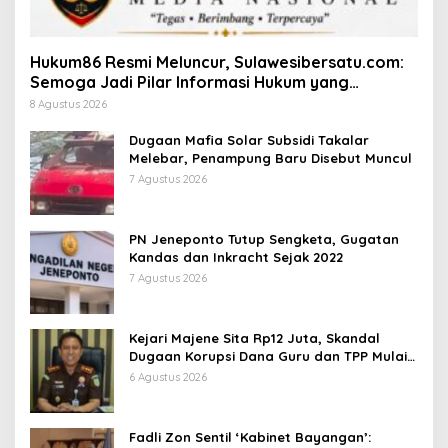
Hukum86 Resmi Meluncur, Sulawesibersatu.com:
Semoga Jadi Pilar Informasi Hukum yang
Berintegritas
8 Agustus 2026
Dugaan Mafia Solar Subsidi Takalar
Melebar, Penampung Baru Disebut Muncul
7 Agustus 2026
PN Jeneponto Tutup Sengketa, Gugatan
Kandas dan Inkracht Sejak 2022
7 Agustus 2026
Kejari Majene Sita Rp12 Juta, Skandal
Dugaan Korupsi Dana Guru dan TPP Mulai
Terkuak
6 Agustus 2026
Fadli Zon Sentil ‘Kabinet Bayangan’: