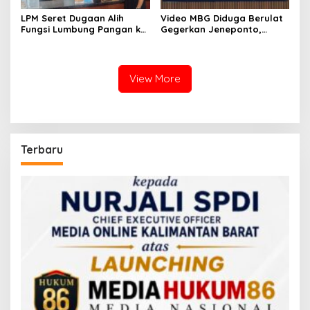
LPM Seret Dugaan Alih
Video MBG Diduga Berulat
Fungsi Lumbung Pangan ke
Gegerkan Jeneponto,
Meja Jaksa, Kejari
Kepala SPPG Bungeng Buka
Jeneponto Didesak
Suara
Bongkar Seluruh Dokumen
View More
Terbaru