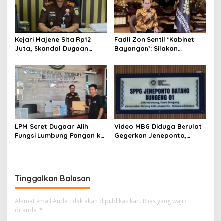
Kejari Majene Sita Rp12
Fadli Zon Sentil ‘Kabinet
Juta, Skandal Dugaan
Bayangan’: Silakan
Korupsi Dana Guru dan TPP
Mengkritik, Asal Jangan
Mulai Terkuak
Sekadar Bayangan
LPM Seret Dugaan Alih
Video MBG Diduga Berulat
Fungsi Lumbung Pangan ke
Gegerkan Jeneponto,
Meja Jaksa, Kejari
Kepala SPPG Bungeng Buka
Jeneponto Didesak
Suara
Bongkar Seluruh Dokumen
Tinggalkan Balasan
Alamat email Anda tidak akan dipublikasikan.
Ruas yang wajib
ditandai
*