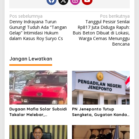
a
n
N
Pos sebelumnya
Pos berikutnya
Denny Indrayana Turun
Tanggul Pesisir Senilai
a
Gunung! Tuduh Ada “Tangan
Rp817 Juta Diduga Rapuh:
v
Gelap” Intimidasi Hukum
Buis Beton Dibuat di Lokasi,
dalam Kasus Roy Suryo Cs
Warga Cemas Menunggu
i
Bencana
g
Jangan Lewatkan
a
s
i
p
o
s
Dugaan Mafia Solar Subsidi
PN Jeneponto Tutup
Takalar Melebar,
Sengketa, Gugatan Kandas
Penampung Baru Disebut
dan Inkracht Sejak 2022
Muncul