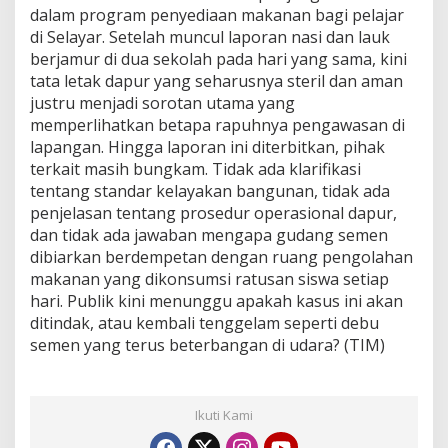
dalam program penyediaan makanan bagi pelajar
D
i
di Selayar. Setelah muncul laporan nasi dan lauk
d
berjamur di dua sekolah pada hari yang sama, kini
u
tata letak dapur yang seharusnya steril dan aman
g
justru menjadi sorotan utama yang
a
memperlihatkan betapa rapuhnya pengawasan di
B
e
lapangan. Hingga laporan ini diterbitkan, pihak
n
terkait masih bungkam. Tidak ada klarifikasi
a
tentang standar kelayakan bangunan, tidak ada
r
penjelasan tentang prosedur operasional dapur,
-
B
dan tidak ada jawaban mengapa gudang semen
e
dibiarkan berdempetan dengan ruang pengolahan
n
makanan yang dikonsumsi ratusan siswa setiap
a
hari. Publik kini menunggu apakah kasus ini akan
r
ditindak, atau kembali tenggelam seperti debu
D
i
semen yang terus beterbangan di udara? (TIM)
a
b
a
i
Ikuti Kami
k