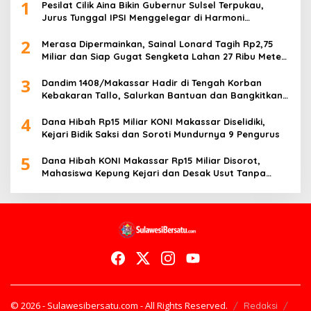
1
Pesilat Cilik Aina Bikin Gubernur Sulsel Terpukau,
Jurus Tunggal IPSI Menggelegar di Harmoni
Kemanusiaan
2
Merasa Dipermainkan, Sainal Lonard Tagih Rp2,75
Miliar dan Siap Gugat Sengketa Lahan 27 Ribu Meter
Persegi
3
Dandim 1408/Makassar Hadir di Tengah Korban
Kebakaran Tallo, Salurkan Bantuan dan Bangkitkan
Harapan
4
Dana Hibah Rp15 Miliar KONI Makassar Diselidiki,
Kejari Bidik Saksi dan Soroti Mundurnya 9 Pengurus
5
Dana Hibah KONI Makassar Rp15 Miliar Disorot,
Mahasiswa Kepung Kejari dan Desak Usut Tanpa
Ampun
© 2026 - Sulawesibersatu.com - All Rights Reserved.
Redaksi