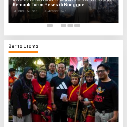
Kembali Turun Reses di Banggae
“
Di Politik, Sulbar
|
13 Oktober 2025
W
Di
Berita Utama