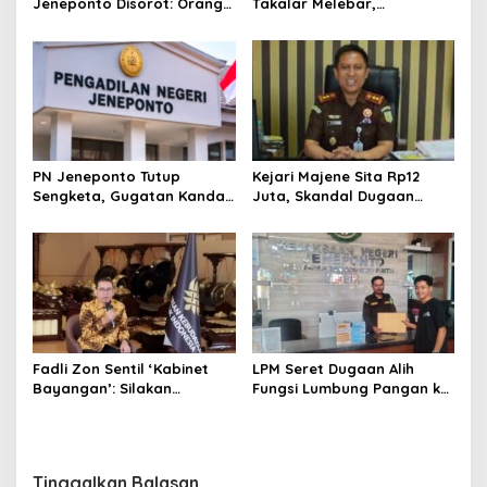
Jeneponto Disorot: Orang
Takalar Melebar,
Tua Siswa Sebut Jarang
Penampung Baru Disebut
Mengajar, Sekolah
Muncul
Bungkam
PN Jeneponto Tutup
Kejari Majene Sita Rp12
Sengketa, Gugatan Kandas
Juta, Skandal Dugaan
dan Inkracht Sejak 2022
Korupsi Dana Guru dan TPP
Mulai Terkuak
Fadli Zon Sentil ‘Kabinet
LPM Seret Dugaan Alih
Bayangan’: Silakan
Fungsi Lumbung Pangan ke
Mengkritik, Asal Jangan
Meja Jaksa, Kejari
Sekadar Bayangan
Jeneponto Didesak
Bongkar Seluruh Dokumen
Tinggalkan Balasan