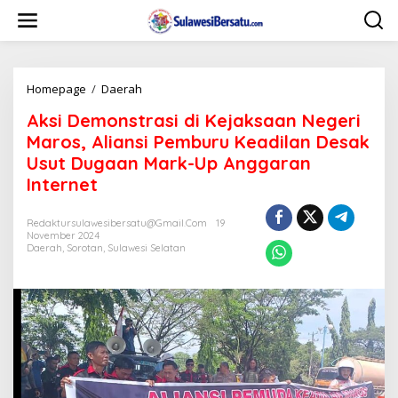
L
e
w
a
t
i
Homepage
/
Daerah
A
k
k
Aksi Demonstrasi di Kejaksaan Negeri
e
s
k
i
Maros, Aliansi Pemburu Keadilan Desak
o
D
Usut Dugaan Mark-Up Anggaran
n
e
Internet
t
m
e
o
n
n
Redaktursulawesibersatu@gmail.com
19
s
November 2024
t
Daerah
,
Sorotan
,
Sulawesi Selatan
r
a
s
i
d
i
K
e
j