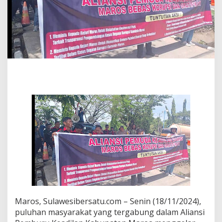
a
k
s
a
a
n
N
e
g
e
r
i
M
a
r
o
s
,
A
l
i
a
Maros, Sulawesibersatu.com – Senin (18/11/2024),
n
puluhan masyarakat yang tergabung dalam Aliansi
s
i