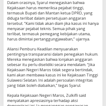
Dalam orasinya, Syarul menegaskan bahwa
u
Kejaksaan harus memeriksa pejabat tinggi,
g
a
termasuk Bupati dan Mantan ketua DPRD, yang
a
diduga terlibat dalam persetujuan anggaran
n
tersebut. “Kami tidak akan diam jika kasus ini hanya
M
menyasar pejabat teknis. Semua pihak yang
a
terlibat, termasuk pemegang kebijakan utama,
r
k
harus dimintai pertanggungjawaban,” ujarnya.
-
U
Aliansi Pemburu Keadilan menyuarakan
p
pentingnya transparansi dalam penegakan hukum.
A
Mereka menegaskan bahwa lonjakan anggaran
n
g
sebesar itu perlu diselidiki secara mendalam. “Jika
g
Kejaksaan Negeri Maros tidak segera bertindak,
a
kami akan membawa kasus ini ke Kejaksaan Tinggi
r
Sulawesi Selatan. Ini adalah persoalan integritas
a
n
yang tidak boleh diabaikan,” tegas Syarul.
I
n
Kepala Kejaksaan Negeri Maros, Zulkifli said
t
menyatakan apresiasinya terhadap aksi
e
demonstrasi ini. Ia menganggap pengawasan