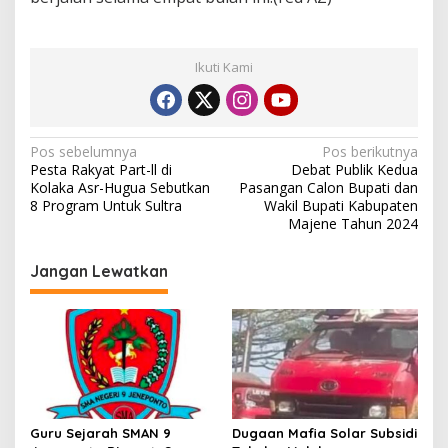
Ikuti Kami
N
Pos sebelumnya
Pos berikutnya
Pesta Rakyat Part-ll di
Debat Publik Kedua
a
Kolaka Asr-Hugua Sebutkan
Pasangan Calon Bupati dan
v
8 Program Untuk Sultra
Wakil Bupati Kabupaten
Majene Tahun 2024
i
g
Jangan Lewatkan
a
s
i
p
o
s
Guru Sejarah SMAN 9
Dugaan Mafia Solar Subsidi