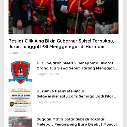
Pesilat Cilik Aina Bikin Gubernur Sulsel Terpukau,
Jurus Tunggal IPSI Menggelegar di Harmoni
Kemanusiaan
9 Agustus 2026
Guru Sejarah SMAN 9 Jeneponto Disorot:
Orang Tua Siswa Sebut Jarang Mengajar,
Sekolah Bungkam
9 Agustus 2026
Hukum86 Resmi Meluncur,
Sulawesibersatu.com: Semoga Jadi Pilar
Informasi Hukum yang Berintegritas
8 Agustus 2026
Dugaan Mafia Solar Subsidi Takalar
Melebar, Penampung Baru Disebut Muncul