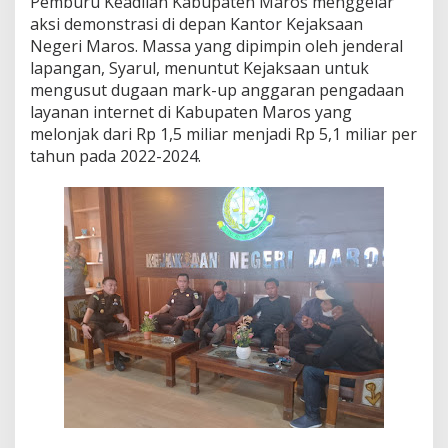
Pemburu Keadilan Kabupaten Maros menggelar
P
aksi demonstrasi di depan Kantor Kejaksaan
e
Negeri Maros. Massa yang dipimpin oleh jenderal
m
lapangan, Syarul, menuntut Kejaksaan untuk
b
u
mengusut dugaan mark-up anggaran pengadaan
r
layanan internet di Kabupaten Maros yang
u
melonjak dari Rp 1,5 miliar menjadi Rp 5,1 miliar per
K
tahun pada 2022-2024.
e
a
d
i
l
a
n
D
e
s
a
k
U
s
u
t
D