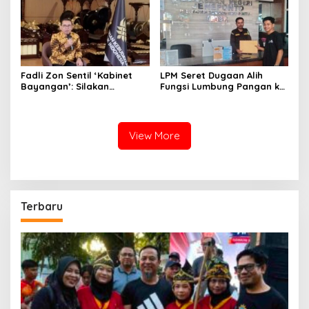
Fadli Zon Sentil ‘Kabinet
LPM Seret Dugaan Alih
Bayangan’: Silakan
Fungsi Lumbung Pangan ke
Mengkritik, Asal Jangan
Meja Jaksa, Kejari
Sekadar Bayangan
Jeneponto Didesak
Bongkar Seluruh Dokumen
View More
Terbaru