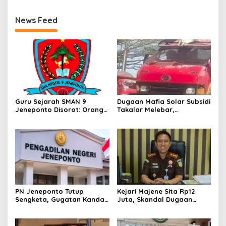
News Feed
Guru Sejarah SMAN 9
Dugaan Mafia Solar Subsidi
Jeneponto Disorot: Orang
Takalar Melebar,
Tua Siswa Sebut Jarang
Penampung Baru Disebut
Mengajar, Sekolah
Muncul
Bungkam
PN Jeneponto Tutup
Kejari Majene Sita Rp12
Sengketa, Gugatan Kandas
Juta, Skandal Dugaan
dan Inkracht Sejak 2022
Korupsi Dana Guru dan TPP
Mulai Terkuak